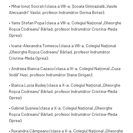
• Mihai Ionuț Socrati (clasa a VIII-a, Școala Gimnazială „Vasile
Alecsandri” Vaslui, profesor îndrumător Dorina Botez);
• Yanis Ștefan Popa (clasa a VIII-a, Colegiul Naţional „Gheorghe
Roşca Codreanu” Bârlad, profesor îndrumător Cristina-Meda
Oprea);
• Ioana-Alexandra Tomescu (clasa a VIII-a, Colegiul Naţional
„Gheorghe Roşca Codreanu” Bârlad, profesor îndrumător
Cristina-Meda Oprea);
• Andreea Bianca Cazacu (clasa a IX-a, Colegiul Național „Cuza
Vodă” Huși, profesor îndrumător Diana Girigan);
• Bianca Lucia Budeș (clasa a X-a, Colegiul Naţional „Gheorghe
Roşca Codreanu” Bârlad, profesor îndrumător Cristina-Meda
Oprea);
• Gabriel Șușnea (clasa a X-a, Colegiul Naţional „Gheorghe
Roşca Codreanu” Bârlad, profesor îndrumător Cristina-Meda
Oprea);
• Ruxandra Câmpeanu (clasa a X-a, Colegiul Naţional „Gheorghe