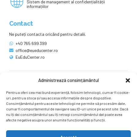
Sistem de management al confidențialității
informațiilor
Contact
Ne puteți contacta oricând pentru detalii.
+40 765 699 399
office@eueducenter.ro
EuEduCenter.ro
Administrează consimțământul
Rețele sociale
Pentru a oferi cea mai bună experiență, folosim tehnologii, cum ar fi cookie-
Ne puteți găsi și pe rețelele sociale.
uri, pentru a stoca și/sau accesa informațiile despre dispozitive.
Consimțământul pentru aceste tehnologii ne permite să procesăm date,
cum ar fi comportamentul de navigare sau ID-uri unice pe acest site. Dacă
nu îți dai consimțământul sau îți retragi consimțământul dat poate avea
afecte negative asupra unor anumite funcționalități și funcții.