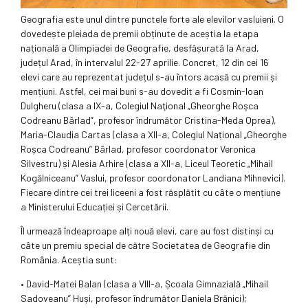
Geografia este unul dintre punctele forte ale elevilor vasluieni. O
dovedește pleiada de premii obținute de aceștia la etapa
națională a Olimpiadei de Geografie, desfășurată la Arad,
județul Arad, în intervalul 22-27 aprilie. Concret, 12 din cei 16
elevi care au reprezentat județul s-au întors acasă cu premii și
mențiuni. Astfel, cei mai buni s-au dovedit a fi Cosmin-Ioan
Dulgheru (clasa a IX-a, Colegiul Naţional „Gheorghe Roşca
Codreanu Bârlad”, profesor îndrumător Cristina-Meda Oprea),
Maria-Claudia Cartas (clasa a XII-a, Colegiul Național „Gheorghe
Roșca Codreanu” Bârlad, profesor coordonator Veronica
Silvestru) și Alesia Arhire (clasa a XII-a, Liceul Teoretic „Mihail
Kogălniceanu” Vaslui, profesor coordonator Landiana Mihnevici).
Fiecare dintre cei trei liceeni a fost răsplătit cu câte o mențiune
a Ministerului Educației și Cercetării.
Îl urmează îndeaproape alți nouă elevi, care au fost distinși cu
câte un premiu special de către Societatea de Geografie din
România. Aceștia sunt:
• David-Matei Balan (clasa a VIII-a, Școala Gimnazială „Mihail
Sadoveanu” Huși, profesor îndrumător Daniela Brănici);