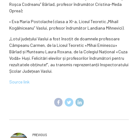
Roşca Codreanu” Bârlad, profesor îndrumător Cristina-Meda
Oprea);
• Eva Maria Postolache (clasa a XI-a, Liceul Teoretic „Mihail
Kogălniceanu” Vaslui, profesor îndrumător Landiana Mihnevici).
„Lotul județului Vaslui a fost însoțit de doamnele profesoare
Câmpeanu Carmen, de la Liceul Teoretic «Mihai Eminescu»
Bârlad și Munteanu Laura Roxana, de la Colegiul Național «Cuza
Vodă» Huși. Felicitări elevilor și profesorilor îndrumători pentru
rezultatele obținute!”, au transmis reprezentanții Inspectoratului
Școlar Județean Vaslui.
Source link
PREVIOUS