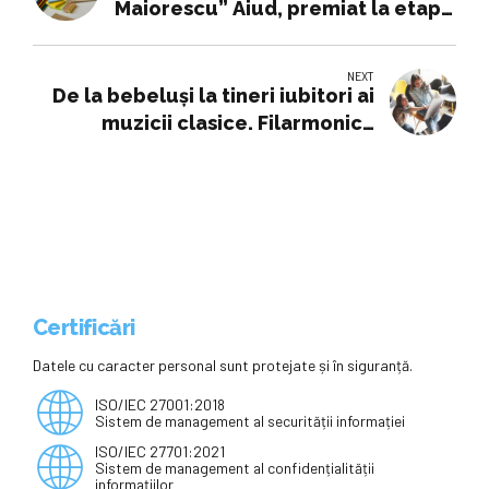
Maiorescu” Aiud, premiat la etapa
națională a unui important
concurs de educație financiară
NEXT
De la bebeluși la tineri iubitori ai
muzicii clasice. Filarmonica
Banatul face din nou educație
muzicală
Certificări
Datele cu caracter personal sunt protejate și în siguranță.
ISO/IEC 27001:2018
Sistem de management al securității informației
ISO/IEC 27701:2021
Sistem de management al confidențialității
informațiilor