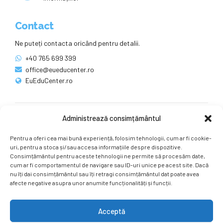
Contact
Ne puteți contacta oricând pentru detalii.
+40 765 699 399
office@eueducenter.ro
EuEduCenter.ro
Administrează consimțământul
Rețele sociale
Pentru a oferi cea mai bună experiență, folosim tehnologii, cum ar fi cookie-
Ne puteți găsi și pe rețelele sociale.
uri, pentru a stoca și/sau accesa informațiile despre dispozitive.
Consimțământul pentru aceste tehnologii ne permite să procesăm date,
cum ar fi comportamentul de navigare sau ID-uri unice pe acest site. Dacă
nu îți dai consimțământul sau îți retragi consimțământul dat poate avea
afecte negative asupra unor anumite funcționalități și funcții.
Acceptă