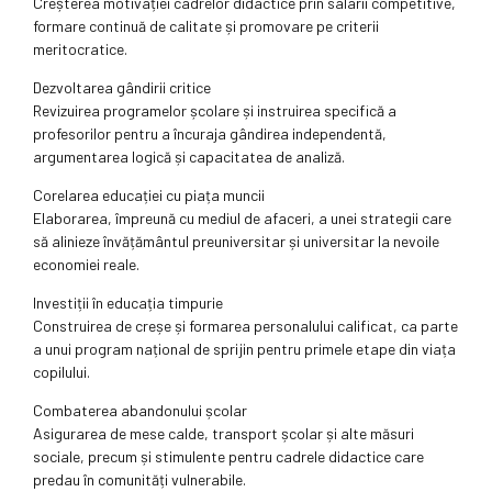
Creșterea motivației cadrelor didactice prin salarii competitive,
formare continuă de calitate și promovare pe criterii
meritocratice.
Dezvoltarea gândirii critice
Revizuirea programelor școlare și instruirea specifică a
profesorilor pentru a încuraja gândirea independentă,
argumentarea logică și capacitatea de analiză.
Corelarea educației cu piața muncii
Elaborarea, împreună cu mediul de afaceri, a unei strategii care
să alinieze învățământul preuniversitar și universitar la nevoile
economiei reale.
Investiții în educația timpurie
Construirea de creșe și formarea personalului calificat, ca parte
a unui program național de sprijin pentru primele etape din viața
copilului.
Combaterea abandonului școlar
Asigurarea de mese calde, transport școlar și alte măsuri
sociale, precum și stimulente pentru cadrele didactice care
predau în comunități vulnerabile.