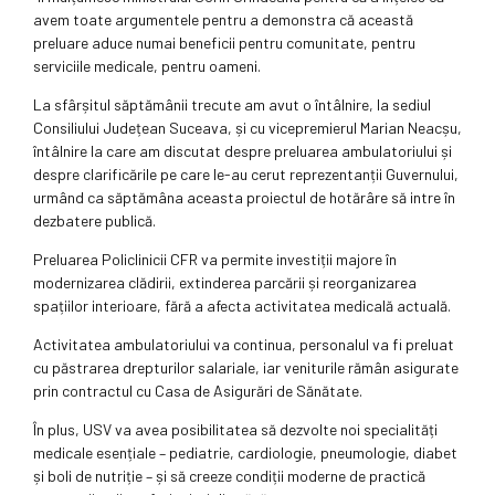
avem toate argumentele pentru a demonstra că această
preluare aduce numai beneficii pentru comunitate, pentru
serviciile medicale, pentru oameni.
La sfârșitul săptămânii trecute am avut o întâlnire, la sediul
Consiliului Județean Suceava, și cu vicepremierul Marian Neacșu,
întâlnire la care am discutat despre preluarea ambulatoriului și
despre clarificările pe care le-au cerut reprezentanții Guvernului,
urmând ca săptămâna aceasta proiectul de hotărâre să intre în
dezbatere publică.
Preluarea Policlinicii CFR va permite investiții majore în
modernizarea clădirii, extinderea parcării și reorganizarea
spațiilor interioare, fără a afecta activitatea medicală actuală.
Activitatea ambulatoriului va continua, personalul va fi preluat
cu păstrarea drepturilor salariale, iar veniturile rămân asigurate
prin contractul cu Casa de Asigurări de Sănătate.
În plus, USV va avea posibilitatea să dezvolte noi specialități
medicale esențiale – pediatrie, cardiologie, pneumologie, diabet
și boli de nutriție – și să creeze condiții moderne de practică