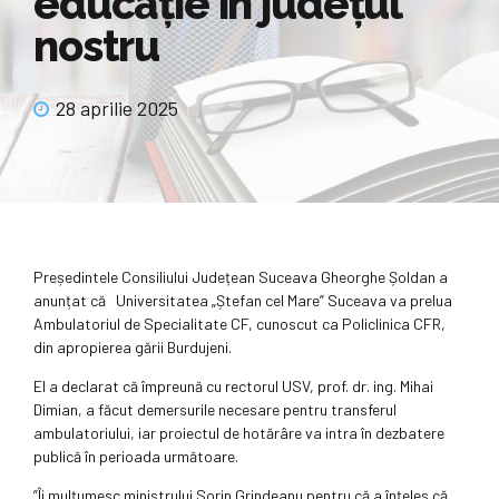
educație în județul
nostru
28 aprilie 2025
Președintele Consiliului Județean Suceava Gheorghe Șoldan a
anunțat că Universitatea „Ștefan cel Mare” Suceava va prelua
Ambulatoriul de Specialitate CF, cunoscut ca Policlinica CFR,
din apropierea gării Burdujeni.
El a declarat că împreună cu rectorul USV, prof. dr. ing. Mihai
Dimian, a făcut demersurile necesare pentru transferul
ambulatoriului, iar proiectul de hotărâre va intra în dezbatere
publică în perioada următoare.
”Îi mulțumesc ministrului Sorin Grindeanu pentru că a înțeles că