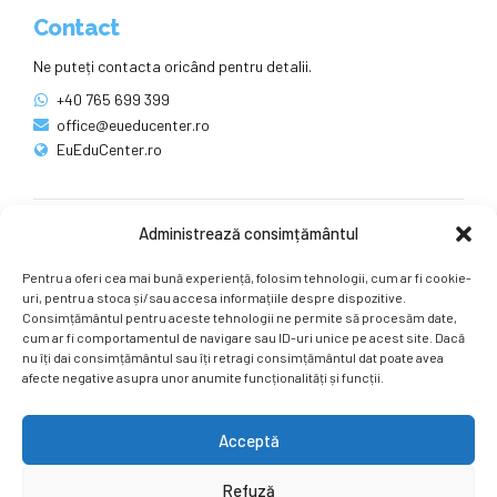
Contact
Ne puteți contacta oricând pentru detalii.
+40 765 699 399
office@eueducenter.ro
EuEduCenter.ro
Administrează consimțământul
Rețele sociale
Pentru a oferi cea mai bună experiență, folosim tehnologii, cum ar fi cookie-
Ne puteți găsi și pe rețelele sociale.
uri, pentru a stoca și/sau accesa informațiile despre dispozitive.
Consimțământul pentru aceste tehnologii ne permite să procesăm date,
cum ar fi comportamentul de navigare sau ID-uri unice pe acest site. Dacă
nu îți dai consimțământul sau îți retragi consimțământul dat poate avea
afecte negative asupra unor anumite funcționalități și funcții.
Acceptă
Copyright by
EuEduCenter.ro
.
Refuză