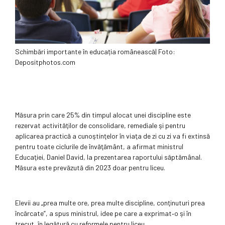
Schimbări importante în educația românească| Foto:
Depositphotos.com
Măsura prin care 25% din timpul alocat unei discipline este
rezervat activităţilor de consolidare, remediale şi pentru
aplicarea practică a cunoştinţelor în viaţa de zi cu zi va fi extinsă
pentru toate ciclurile de învăţământ, a afirmat ministrul
Educaţiei, Daniel David, la prezentarea raportului săptămânal.
Măsura este prevăzută din 2023 doar pentru liceu.
Elevii au „prea multe ore, prea multe discipline, conţinuturi prea
încărcate”, a spus ministrul, idee pe care a exprimat‑o şi în
trecut, în legătură cu reformele pentru liceu.