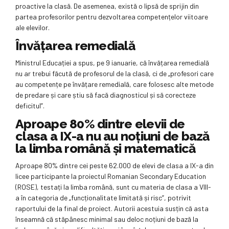
proactive la clasă. De asemenea, există o lipsă de sprijin din
partea profesorilor pentru dezvoltarea competențelor viitoare
ale elevilor.
Învățarea remedială
Ministrul Educației a spus, pe 9 ianuarie, că învățarea remedială
nu ar trebui făcută de profesorul de la clasă, ci de „profesori care
au competențe pe învățare remedială, care folosesc alte metode
de predare și care știu să facă diagnosticul și să corecteze
deficitul”.
Aproape 80% dintre elevii de
clasa a IX-a nu au noțiuni de bază
la limba română și matematică
Aproape 80% dintre cei peste 62.000 de elevi de clasa a IX-a din
licee participante la proiectul Romanian Secondary Education
(ROSE), testați la limba română, sunt cu materia de clasa a VIII-
a în categoria de „funcționalitate limitată și risc”, potrivit
raportului de la final de proiect. Autorii acestuia susțin că asta
înseamnă că stăpânesc minimal sau deloc noțiuni de bază la