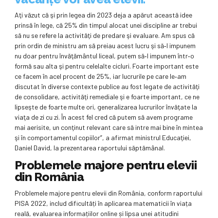
Aţi văzut că şi prin legea din 2023 deja a apărut această idee
prinsă în lege, că 25% din timpul alocat unei discipline ar trebui
să nu se refere la activităţi de predare şi evaluare. Am spus că
prin ordin de ministru am să preiau acest lucru şi să‑l impunem
nu doar pentru învăţământul liceal, putem să‑l impunem într‑o
formă sau alta şi pentru celelalte cicluri. Foarte important este
ce facem în acel procent de 25%, iar lucrurile pe care le‑am
discutat în diverse contexte publice au fost legate de activităţi
de consolidare, activităţi remediale şi e foarte important, ce ne
lipseşte de foarte multe ori, generalizarea lucrurilor învăţate la
viaţa de zi cu zi. În acest fel cred că putem să avem programe
mai aerisite, un conţinut relevant care să intre mai bine în mintea
şi în comportamentul copiilor”, a afirmat ministrul Educaţiei,
Daniel David, la prezentarea raportului săptămânal.
Problemele majore pentru elevii
din România
Problemele majore pentru elevii din România, conform raportului
PISA 2022, includ dificultăți în aplicarea matematicii în viața
reală, evaluarea informațiilor online și lipsa unei atitudini