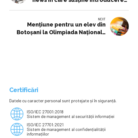
orelor de educaţie sexuală de la
grădiniţă
NEXT
Mențiune pentru un elev din
Botoșani la Olimpiada Națională
de Științe Socio-Umane! (Foto),
Știri Botoșani, Educație
Certificări
Datele cu caracter personal sunt protejate și în siguranță.
ISO/IEC 27001:2018
Sistem de management al securității informației
ISO/IEC 27701:2021
Sistem de management al confidențialității
informațiilor