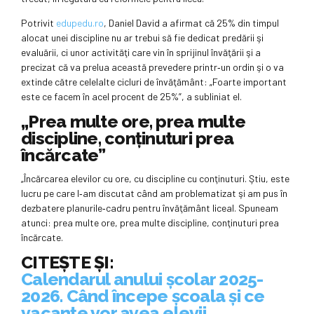
Potrivit
edupedu.ro
, Daniel David a afirmat că 25% din timpul
alocat unei discipline nu ar trebui să fie dedicat predării şi
evaluării, ci unor activităţi care vin în sprijinul învăţării şi a
precizat că va prelua această prevedere printr‑un ordin şi o va
extinde către celelalte cicluri de învăţământ: „Foarte important
este ce facem în acel procent de 25%”, a subliniat el.
„Prea multe ore, prea multe
discipline, conţinuturi prea
încărcate”
„Încărcarea elevilor cu ore, cu discipline cu conţinuturi. Ştiu, este
lucru pe care l‑am discutat când am problematizat şi am pus în
dezbatere planurile‑cadru pentru învăţământ liceal. Spuneam
atunci: prea multe ore, prea multe discipline, conţinuturi prea
încărcate.
CITEȘTE ȘI:
Calendarul anului școlar 2025-
2026. Când începe școala și ce
vacanțe vor avea elevii.