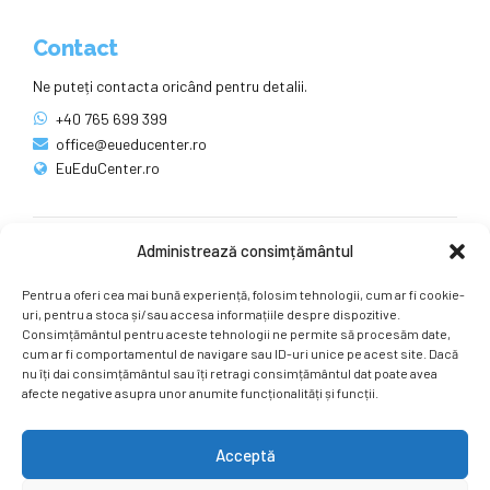
Contact
Ne puteți contacta oricând pentru detalii.
+40 765 699 399
office@eueducenter.ro
EuEduCenter.ro
Administrează consimțământul
Rețele sociale
Pentru a oferi cea mai bună experiență, folosim tehnologii, cum ar fi cookie-
Ne puteți găsi și pe rețelele sociale.
uri, pentru a stoca și/sau accesa informațiile despre dispozitive.
Consimțământul pentru aceste tehnologii ne permite să procesăm date,
cum ar fi comportamentul de navigare sau ID-uri unice pe acest site. Dacă
nu îți dai consimțământul sau îți retragi consimțământul dat poate avea
afecte negative asupra unor anumite funcționalități și funcții.
Acceptă