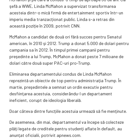
şefă a WWE, Linda McMahon a supervizat transformarea
acesteia dintr-o mică firmă de entertainment sportiv într-un
imperiu media tranzacţionat public. Linda s-a retras din
această poziţie în 2009, potrivit CNN.
McMahon a candidat de două ori fără succes pentru Senatul
american, în 2010 şi 2012. Trump a donat 5.000 de dolari pentru
campania sa în 2012. În timpul primei campanii pentru
preşedinte a lui Trump, McMahon a donat peste 7 milioane de
dolari către două super PAC-uri pro-Trump.
Eliminarea departamentului condus de Linda McMahon
reprezintă un obiectiv de top pentru administraţia Trump. În
martie, preşedintele a semnat un ordin executiv pentru
desfiinţarea acestuia, considerându-l un departament
ineficient, corupt de ideologia liberală.
Doar câteva dintre funcţiile acestuia urmează să fie menţinute.
De asemenea, din mai, departamentul va începe să colecteze
plăţi legate de creditele pentru studenţi aflate în default, au
anunţat oficialii, potrivit apnews.com.