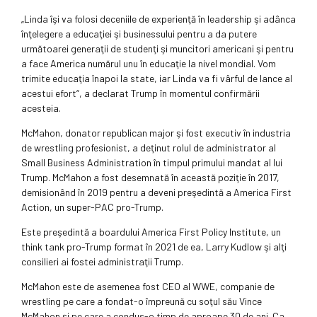
„Linda îşi va folosi deceniile de experienţă în leadership şi adânca
înţelegere a educaţiei şi businessului pen­tru a da putere
următoarei gene­ra­ţii de studenţi şi muncitori ameri­cani şi pentru
a face America numă­rul unu în educaţie la nivel mondial. Vom
trimite educaţia înapoi la state, iar Linda va fi vârful de lance al
acestui efort“, a declarat Trump în momentul confirmării
acesteia.
McMahon, donator republican major şi fost executiv în industria
de wrestling profesionist, a deţinut rolul de administrator al
Small Business Administration în timpul primului mandat al lui
Trump. McMahon a fost desemnată în această poziţie în 2017,
demisionând în 2019 pentru a deveni preşedintă a America First
Action, un super-PAC pro-Trump.
Este preşedintă a boardului America First Policy Institute, un
think tank pro-Trump format în 2021 de ea, Larry Kudlow şi alţi
consilieri ai fostei administraţii Trump.
McMahon este de asemenea fost CEO al WWE, companie de
wrestling pe care a fondat-o împreună cu soţul său Vince
McMahon şi pe care a condus-o timp de aproape 30 de ani. Ca