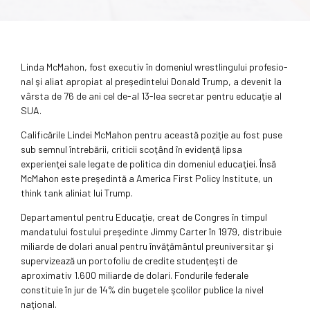
Linda McMahon, fost executiv în domeniul wrestlingului profesio­
nal şi aliat apropiat al preşedintelui Donald Trump, a devenit la
vârsta de 76 de ani cel de-al 13-lea secretar pentru educaţie al
SUA.
Calificările Lindei McMahon pentru această poziţie au fost puse
sub semnul întrebării, criticii scoţând în evidenţă lipsa
experienţei sale le­ga­te de politica din domeniul educa­ţiei. Însă
McMahon este preşedintă a America First Policy Institute, un
think tank aliniat lui Trump.
Departamentul pentru Educaţie, creat de Congres în timpul
manda­tului fostului preşedinte Jimmy Carter în 1979, distribuie
miliarde de dolari anual pentru învăţământul preuniversitar şi
supervizează un portofoliu de credite studenţeşti de
aproximativ 1.600 miliarde de dolari. Fondurile federale
constituie în jur de 14% din bugetele şcolilor publice la nivel
naţional.