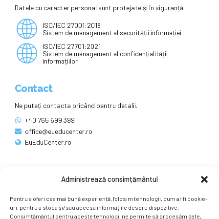
Datele cu caracter personal sunt protejate și în siguranță.
ISO/IEC 27001:2018
Sistem de management al securității informației
ISO/IEC 27701:2021
Sistem de management al confidențialității
informațiilor
Contact
Ne puteți contacta oricând pentru detalii.
+40 765 699 399
office@eueducenter.ro
EuEduCenter.ro
Administrează consimțământul
Rețele sociale
Pentru a oferi cea mai bună experiență, folosim tehnologii, cum ar fi cookie-
Ne puteți găsi și pe rețelele sociale.
uri, pentru a stoca și/sau accesa informațiile despre dispozitive.
Consimțământul pentru aceste tehnologii ne permite să procesăm date,