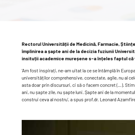
Rectorul Universității de Medicină, Farmacie, Științ
împlinirea a șapte ani de la decizia fuziunii Univers
insituții academice mureșene s-a înțeles faptul că v
‘Am fost inspirați, ne-am uitat la ce se întâmplă în Europa
universităților comprehensive, conectate, agile, nu al cel
asta doar prin discursuri, ci să o facem concret (…). Stim
ani, nu șapte zile, nu șapte luni. Șapte ani de la momentul î
construi ceva al nostru’, a spus prof.dr. Leonard Azamfire