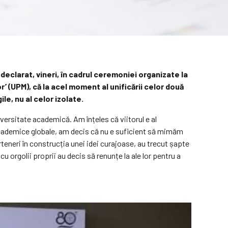
declarat, vineri, în cadrul ceremoniei organizate la
r’ (UPM), că la acel moment al unificării celor două
le, nu al celor izolate.
iversitate academică. Am înțeles că viitorul e al
i academice globale, am decis că nu e suficient să mimăm
teneri în construcția unei idei curajoase, au trecut șapte
 cu orgolii proprii au decis să renunțe la ale lor pentru a