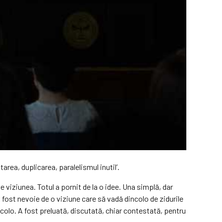
area, duplicarea, paralelismul inutil’.
e viziunea. Totul a pornit de la o idee. Una simplă, dar
 fost nevoie de o viziune care să vadă dincolo de zidurile
acolo. A fost preluată, discutată, chiar contestată, pentru