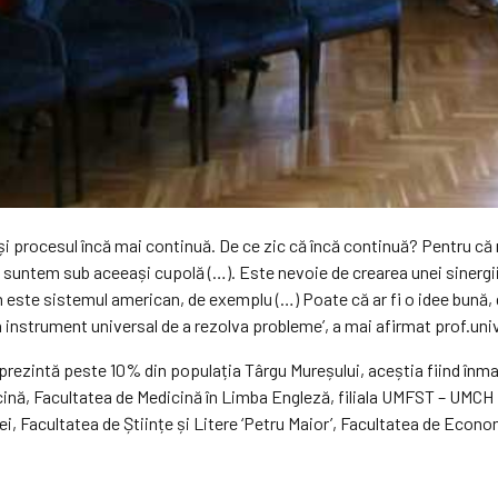
 și procesul încă mai continuă. De ce zic că încă continuă? Pentru că 
m suntem sub aceeași cupolă (…). Este nevoie de crearea unei sinergii
um este sistemul american, de exemplu (…) Poate că ar fi o idee bună,
 un instrument universal de a rezolva probleme’, a mai afirmat prof.uni
prezintă peste 10% din populația Târgu Mureșului, aceștia fiind înmat
dicină, Facultatea de Medicină în Limba Engleză, filiala UMFST – UMC
ei, Facultatea de Științe și Litere ‘Petru Maior’, Facultatea de Eco