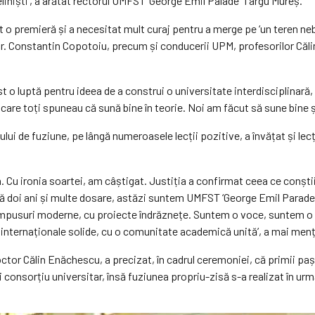
eliniști’, a arătat rectorul UMFST ‘George Emil Palade’ Târgu Mureș.
t o premieră și a necesitat mult curaj pentru a merge pe ‘un teren nebă
dr. Constantin Copotoiu, precum și conducerii UPM, profesorilor Căli
ost o luptă pentru ideea de a construi o universitate interdisciplinară
care toți spuneau că sună bine în teorie. Noi am făcut să sune bine ș
 de fuziune, pe lângă numeroasele lecții pozitive, a învățat și lecția 
. Cu ironia soartei, am câștigat. Justiția a confirmat ceea ce conștii
eacă doi ani și multe dosare, astăzi suntem UMFST ‘George Emil Parad
campusuri moderne, cu proiecte îndrăznețe. Suntem o voce, suntem o 
 internaționale solide, cu o comunitate academică unită’, a mai men
ctor Călin Enăchescu, a precizat, în cadrul ceremoniei, că primii paș
i consorțiu universitar, însă fuziunea propriu-zisă s-a realizat în urm