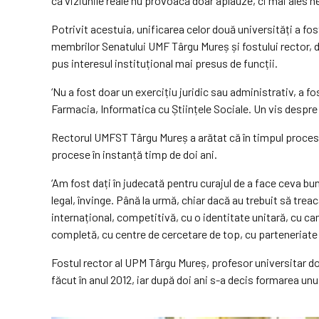
că viziunile reale nu provoacă doar aplauze, ci mai ales n
Potrivit acestuia, unificarea celor două universități a fos
membrilor Senatului UMF Târgu Mureș și fostului rector, 
pus interesul instituțional mai presus de funcții.
‘Nu a fost doar un exercițiu juridic sau administrativ, a f
Farmacia, Informatica cu Științele Sociale. Un vis despre 
Rectorul UMFST Târgu Mureș a arătat că în timpul procesului
procese în instanță timp de doi ani.
‘Am fost dați în judecată pentru curajul de a face ceva bun
legal, învinge. Până la urmă, chiar dacă au trebuit să tr
internațional, competitivă, cu o identitate unitară, cu 
completă, cu centre de cercetare de top, cu parteneriate
Fostul rector al UPM Târgu Mureș, profesor universitar do
făcut în anul 2012, iar după doi ani s-a decis formarea unu