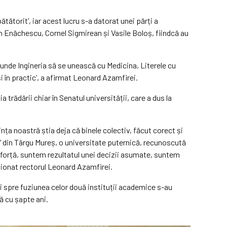
tătorit’, iar acest lucru s-a datorat unei părți a
n Enăchescu, Cornel Sigmirean și Vasile Boloș, fiindcă au
, unde Ingineria să se unească cu Medicina, Literele cu
i în practic’, a afirmat Leonard Azamfirei.
trădării chiar în Senatul universității, care a dus la
nța noastră știa deja că binele colectiv, făcut corect și
e’ din Târgu Mureș, o universitate puternică, recunoscută
forță, suntem rezultatul unei decizii asumate, suntem
ționat rectorul Leonard Azamfirei.
i spre fuziunea celor două instituții academice s-au
ă cu șapte ani.