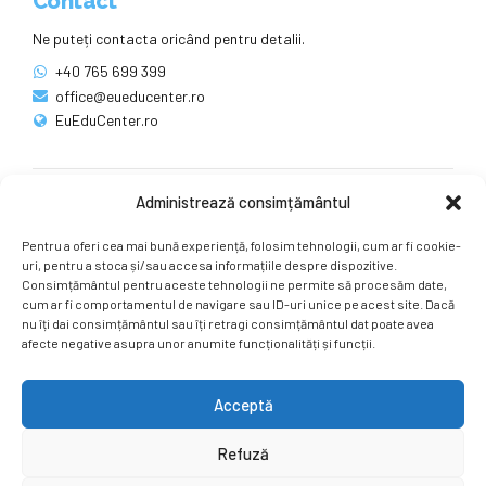
Contact
Ne puteți contacta oricând pentru detalii.
+40 765 699 399
office@eueducenter.ro
EuEduCenter.ro
Administrează consimțământul
Rețele sociale
Pentru a oferi cea mai bună experiență, folosim tehnologii, cum ar fi cookie-
Ne puteți găsi și pe rețelele sociale.
uri, pentru a stoca și/sau accesa informațiile despre dispozitive.
Consimțământul pentru aceste tehnologii ne permite să procesăm date,
cum ar fi comportamentul de navigare sau ID-uri unice pe acest site. Dacă
nu îți dai consimțământul sau îți retragi consimțământul dat poate avea
afecte negative asupra unor anumite funcționalități și funcții.
Acceptă
Copyright by
EuEduCenter.ro
.
Refuză