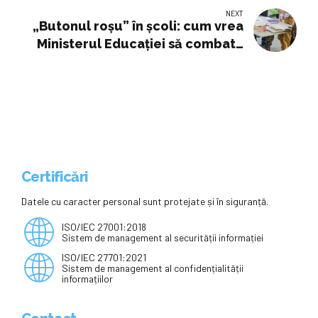
Ialomita - Noutati - Asigurari -
NEXT
Totul despre asigurari - Piata
„Butonul roșu” în școli: cum vrea
asigurarilor din Romania
Ministerul Educației să combată
drogurile și violența cu un click
Certificări
Datele cu caracter personal sunt protejate și în siguranță.
ISO/IEC 27001:2018
Sistem de management al securității informației
ISO/IEC 27701:2021
Sistem de management al confidențialității
informațiilor