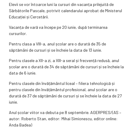
Elevii se vor întoarce luni la cursuri din vacanța prilejuită de
Sărbătorile Pascale, potrivit calendarului aprobat de Ministerul
Educației și Cercetării.
Vacanța de vară va începe pe 20 iunie, după terminarea
cursurilor.
Pentru clasa a VIII-a, anul școlar are o durată de 35 de
săptămâni de cursuri și se încheie la data de 13 iunie.
Pentru clasele a XII-a zi, a XIII-a seral și frecvență redusă, anul
școlar are o durată de 34 de săptămâni de cursuri și se încheie la
data de 6 iunie.
Pentru clasele din învățământul liceal – filiera tehnologică și
pentru clasele din învățământul profesional, anul școlar are o
durată de 37 de săptămâni de cursuri și se încheie la data de 27
iunie.
Anul școlar viitor va debuta pe 8 septembrie. AGERPRES/(AS –
autor: Roberto Stan, editor: Mihai Simionescu, editor online:
Anda Badea)