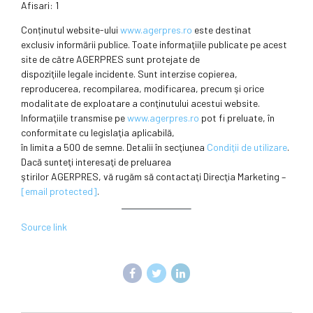
Afisari: 1
Conținutul website-ului
www.agerpres.ro
este destinat
exclusiv informării publice. Toate informaţiile publicate pe acest
site de către AGERPRES sunt protejate de
dispoziţiile legale incidente. Sunt interzise copierea,
reproducerea, recompilarea, modificarea, precum şi orice
modalitate de exploatare a conţinutului acestui website.
Informaţiile transmise pe
www.agerpres.ro
pot fi preluate, în
conformitate cu legislaţia aplicabilă,
în limita a 500 de semne. Detalii în secţiunea
Condiţii de utilizare
.
Dacă sunteţi interesaţi de preluarea
ştirilor AGERPRES, vă rugăm să contactaţi Direcţia Marketing –
[email protected]
.
Source link