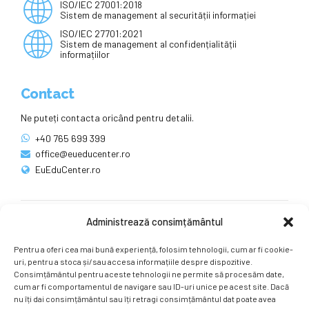
ISO/IEC 27001:2018
Sistem de management al securității informației
ISO/IEC 27701:2021
Sistem de management al confidențialității
informațiilor
Contact
Ne puteți contacta oricând pentru detalii.
+40 765 699 399
office@eueducenter.ro
EuEduCenter.ro
Administrează consimțământul
Rețele sociale
Pentru a oferi cea mai bună experiență, folosim tehnologii, cum ar fi cookie-
Ne puteți găsi și pe rețelele sociale.
uri, pentru a stoca și/sau accesa informațiile despre dispozitive.
Consimțământul pentru aceste tehnologii ne permite să procesăm date,
cum ar fi comportamentul de navigare sau ID-uri unice pe acest site. Dacă
nu îți dai consimțământul sau îți retragi consimțământul dat poate avea