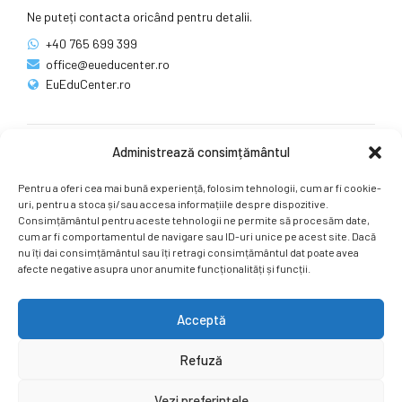
Ne puteți contacta oricând pentru detalii.
+40 765 699 399
office@eueducenter.ro
EuEduCenter.ro
Administrează consimțământul
Rețele sociale
Pentru a oferi cea mai bună experiență, folosim tehnologii, cum ar fi cookie-
Ne puteți găsi și pe rețelele sociale.
uri, pentru a stoca și/sau accesa informațiile despre dispozitive.
Consimțământul pentru aceste tehnologii ne permite să procesăm date,
cum ar fi comportamentul de navigare sau ID-uri unice pe acest site. Dacă
nu îți dai consimțământul sau îți retragi consimțământul dat poate avea
afecte negative asupra unor anumite funcționalități și funcții.
Acceptă
Copyright by
EuEduCenter.ro
.
Refuză
Prima Pagină
Simpozion Internațional
Revista
Știri
Vezi preferințele