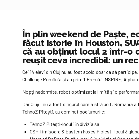
În plin weekend de Paște, ec
făcut istorie în Houston, 
că au obținut locul 2 într-o
reușit ceva incredibil: un re
Cei 14 elevi din Cluj nu au fost acolo doar ca să particip
Challenge România și au primit Premiul INSPIRE, Alphatr
Nopți nedormite, robot optimizat la limită și o performa
Dar Clujul nu a fost singurul care a strălucit. România 
TehnoZ Pitești, au dominat podiumurile:
TehnoZ Pitești-locul 1 în divizia sa
CSH Timișoara & Eastern Foxes Ploiești-locul 3 global
Heart of RoBots Buzău-locul 6 în divizie și Căpitan de