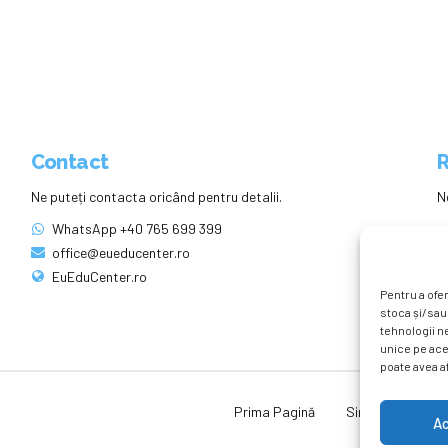
Contact
R
Ne puteți contacta oricând pentru detalii.
N
WhatsApp +40 765 699 399
office@eueducenter.ro
EuEduCenter.ro
Pentru a ofer
stoca și/sau
tehnologii n
unice pe ace
poate avea af
Prima Pagină
Simpozion Intern
A