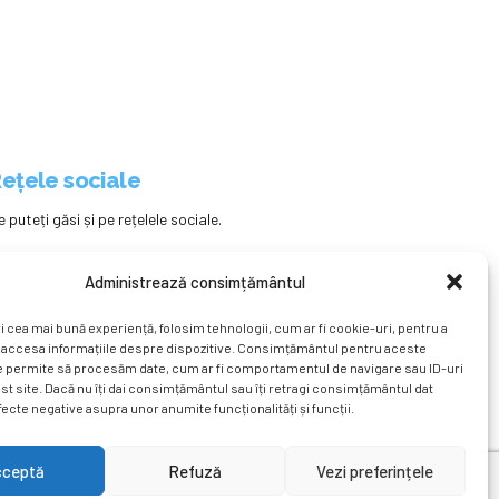
ețele sociale
e puteți găsi și pe rețelele sociale.
Administrează consimțământul
i cea mai bună experiență, folosim tehnologii, cum ar fi cookie-uri, pentru a
 accesa informațiile despre dispozitive. Consimțământul pentru aceste
e permite să procesăm date, cum ar fi comportamentul de navigare sau ID-uri
st site. Dacă nu îți dai consimțământul sau îți retragi consimțământul dat
ecte negative asupra unor anumite funcționalități și funcții.
ațional
Revista
Știri
Cont Client
ÎNAPOI SUS
cceptă
Refuză
Vezi preferințele