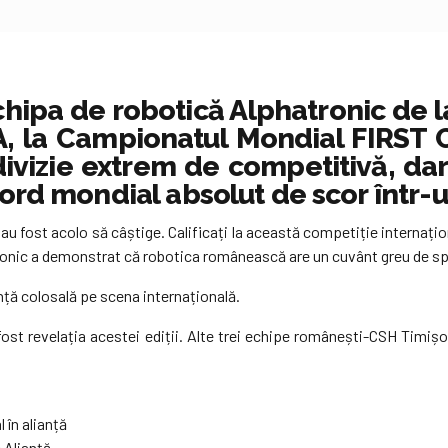
hipa de robotică Alphatronic de l
SUA, la Campionatul Mondial FIRST
 divizie extrem de competitivă, dar
cord mondial absolut de scor într-u
e, au fost acolo să câștige. Calificați la această competiție interna
onic a demonstrat că robotica românească are un cuvânt greu de spus
nță colosală pe scena internațională.
a fost revelația acestei ediții. Alte trei echipe românești-CSH Tim
 în alianță
 Alianță