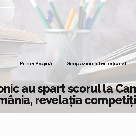
Prima Pagină
Simpozion Internațional
ronic au spart scorul la C
mânia, revelația competiț