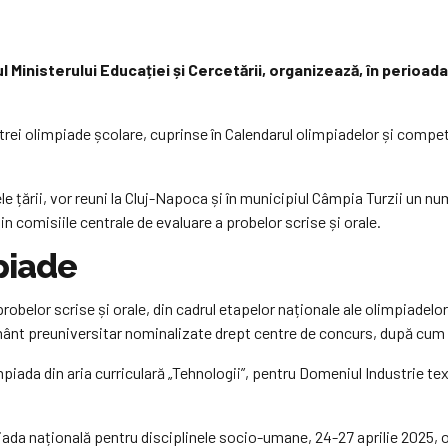
l Ministerului Educației și Cercetării, organizează, în perioada
 trei olimpiade școlare, cuprinse în Calendarul olimpiadelor și compet
le țării, vor reuni la Cluj-Napoca și în municipiul Câmpia Turzii un n
n comisiile centrale de evaluare a probelor scrise și orale.
piade
robelor scrise și orale, din cadrul etapelor naționale ale olimpiadelor
țământ preuniversitar nominalizate drept centre de concurs, după cu
da din aria curriculară „Tehnologii”, pentru Domeniul Industrie textil
da națională pentru disciplinele socio-umane, 24-27 aprilie 2025, or