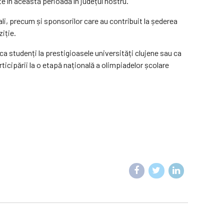
te în această perioadă în județul nostru.
nali, precum și sponsorilor care au contribuit la șederea
ziție.
ca studenți la prestigioasele universități clujene sau ca
articipării la o etapă națională a olimpiadelor școlare