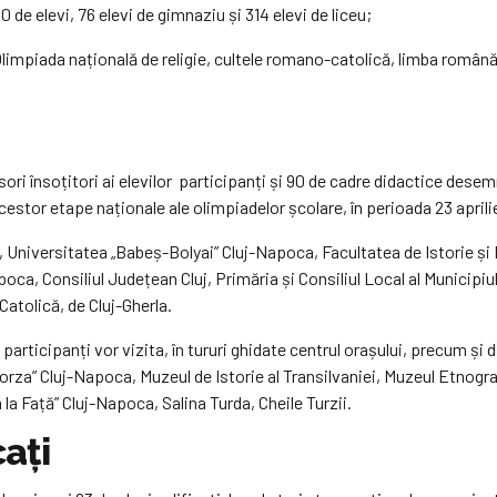
0 de elevi, 76 elevi de gimnaziu și 314 elevi de liceu;
mpiada națională de religie, cultele romano-catolică, limba română ș
fesori însoțitori ai elevilor participanți și 90 de cadre didactice dese
ii acestor etape naționale ale olimpiadelor școlare, în perioada 23 april
ii, Universitatea „Babeș-Bolyai” Cluj-Napoca, Facultatea de Istorie ș
poca, Consiliul Județean Cluj, Primăria și Consiliul Local al Municipiu
tolică, de Cluj-Gherla.
i participanți vor vizita, în tururi ghidate centrul orașului, precum și 
orza” Cluj-Napoca, Muzeul de Istorie al Transilvaniei, Muzeul Etnogra
a Față” Cluj-Napoca, Salina Turda, Cheile Turzii.
cați