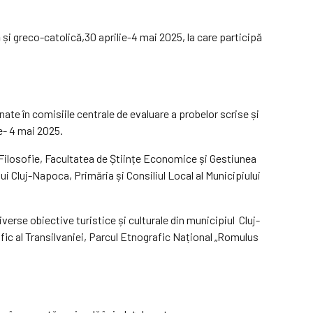
i greco-catolică,30 aprilie-4 mai 2025, la care participă
mnate în comisiile centrale de evaluare a probelor scrise și
ie- 4 mai 2025.
i Filosofie, Facultatea de Științe Economice și Gestiunea
lui Cluj-Napoca, Primăria și Consiliul Local al Municipiului
diverse obiective turistice și culturale din municipiul Cluj-
fic al Transilvaniei, Parcul Etnografic Național „Romulus