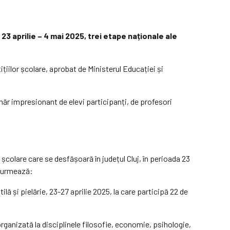
 23 aprilie – 4 mai 2025, trei etape naționale ale
ițiilor școlare, aprobat de Ministerul Educației și
umăr impresionant de elevi participanți, de profesori
 școlare care se desfășoară în județul Cluj, în perioada 23
m urmează:
ă și pielărie, 23-27 aprilie 2025, la care participă 22 de
ganizată la disciplinele filosofie, economie, psihologie,