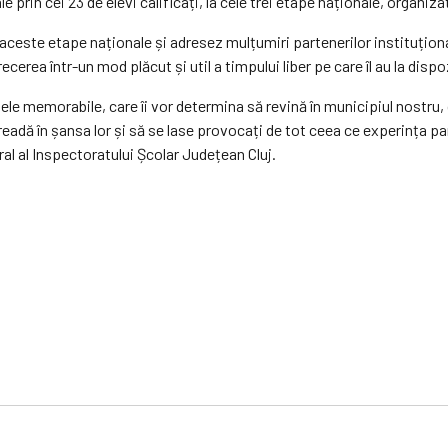
 prin cei 23 de elevi calificați, la cele trei etape naționale, organiza
t la aceste etape naționale și adresez mulțumiri partenerilor instituțio
recerea într-un mod plăcut și util a timpului liber pe care îl au la dispo
nele memorabile, care îi vor determina să revină în municipiul nostru, 
ă creadă în șansa lor și să se lase provocați de tot ceea ce experința p
ral al Inspectoratului Școlar Județean Cluj.