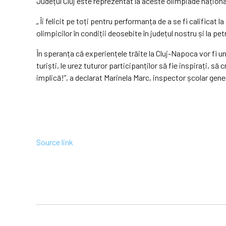
Județul Cluj este reprezentat la aceste olimpiade naționale
„ Îi felicit pe toți pentru performanța de a se fi califica
olimpicilor în condiții deosebite în județul nostru și la pet
În speranța că experiențele trăite la Cluj-Napoca vor fi u
turiști, le urez tuturor participanților să fie inspirați, s
implică!”, a declarat Marinela Marc, inspector școlar gene
Source link