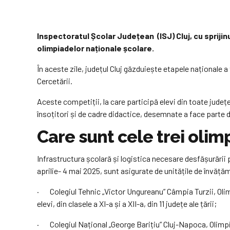
Inspectoratul Școlar Județean (ISJ) Cluj, cu sprijinu
olimpiadelor naționale școlare.
În aceste zile, județul Cluj găzduiește etapele naționale a
Cercetării.
Aceste competiții, la care participă elevi din toate județe
însoțitori și de cadre didactice, desemnate a face parte di
Care sunt cele trei olim
Infrastructura școlară și logistica necesare desfășurării p
aprilie- 4 mai 2025, sunt asigurate de unitățile de învă
· Colegiul Tehnic „Victor Ungureanu” Câmpia Turzii, Olimpia
elevi, din clasele a XI-a și a XII-a, din 11 județe ale țării;
· Colegiul Național „George Barițiu” Cluj-Napoca, Olimpia