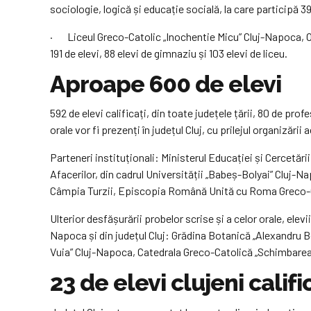
sociologie, logică și educație socială, la care participă 39
· Liceul Greco-Catolic „Inochentie Micu” Cluj-Napoca, Oli
191 de elevi, 88 elevi de gimnaziu și 103 elevi de liceu.
Aproape 600 de elevi
592 de elevi calificați, din toate județele țării, 80 de pro
orale vor fi prezenți în județul Cluj, cu prilejul organizăr
Parteneri instituționali: Ministerul Educației și Cercetăr
Afacerilor, din cadrul Universității „Babeș-Bolyai” Cluj-Na
Câmpia Turzii, Episcopia Română Unită cu Roma Greco-Ca
Ulterior desfășurării probelor scrise și a celor orale, elevi
Napoca și din județul Cluj: Grădina Botanică „Alexandru B
Vuia” Cluj-Napoca, Catedrala Greco-Catolică „Schimbarea l
23 de elevi clujeni califi