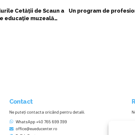
durile Cetății de Scaun a
Un program de profesio
 de educație muzeală
Contact
R
Ne puteți contacta oricând pentru detalii.
N
WhatsApp +40 765 699 399
office@eueducenter.ro