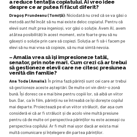
a reduce tentația copiatului. Ai vreo idee
despre ce ar putea fi făcut diferit?
Dragoș Prundeanu (Tomiță):
Niciodată nu cred că se va găsi o
metodă astfel încât să nu mai existe deloc copiatul. Pentru că
elevii sunt mult prea ingenioși, vor găsi o soluție. Avem AI, avem
atâtea posibilități în acest moment, este foarte greu să nu
găsești o soluție prin care să copiezi. Soluția ar fi să-i facem pe
elevi să nu mai vrea să copieze, să nu mai simtă nevoia.
– Amalia vrea să își impresioneze tatăl,
senator, prin note mari. Cum crezi că ar trebui
să gestioneze elevii care ne citesc presiunea
venită din familie?
Ana Toda (Amalia):
În prima fază părinții sunt cei care ar trebui
să gestioneze aceste așteptări. De multe ori vin dintr-o zonă
bună. Își doresc ce e mai bine pentru copiii lor, să aibă un viitor
bun. Dar, ca în film, părinții nu se întreabă ce își dorește copilul
mai departe. Proiectează pe el un viitor strălucit, dar așa cum
consideră ei că ar fi strălucit și de acolo vine multă presiune
pentru că de multe ori perspectiva părinților nu este aceeași cu
perspectiva copilului. Ar fi mult mai ușor dacă ar exista mai
multă comunicare și înțelegere din partea părinților.