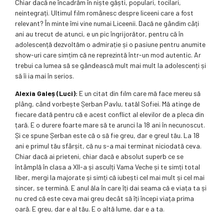
Chiar dacă ne încadrăm în niște găști, populari, tocilari,
neintegrați. Ultimul film românesc despre liceeni care a fost
relevant? În minte îmi vine numai Liceenii. Dacă ne gândim câți
ani au trecut de atunci, e un pic îngrijorător, pentru că în
adolescență dezvoltăm o admirație și o pasiune pentru anumite
show-uri care simțim că ne reprezintă într-un mod autentic. Ar
trebui ca lumea să se gândească mult mai mult la adolescenți și
să îi ia mai în serios.
Alexia Galeș (Luci):
E un citat din film care mă face mereu să
plâng, când vorbește Șerban Pavlu, tatăl Sofiei. Mă atinge de
fiecare dată pentru că e acest conflict al elevilor de a pleca din
țară. E o durere foarte mare să te arunci la 18 ani în necunoscut.
Și ce spune Șerban este că o să fie greu, dar e greul tău. La 18
ani e primul tău sfârșit, că nu s-a mai terminat niciodată ceva.
Chiar dacă ai prieteni, chiar dacă e absolut superb ce se
întâmplă în clasa a XII-a și asculți Vama Veche și te simți total
liber, mergi la majorate și simți că iubești cel mai mult și cel mai
sincer, se termină. E anul ăla în care îți dai seama că e viața ta și
nu cred că este ceva mai greu decât să îți începi viața prima
oară. E greu, dar e al tău. E o altă lume, dar e a ta.