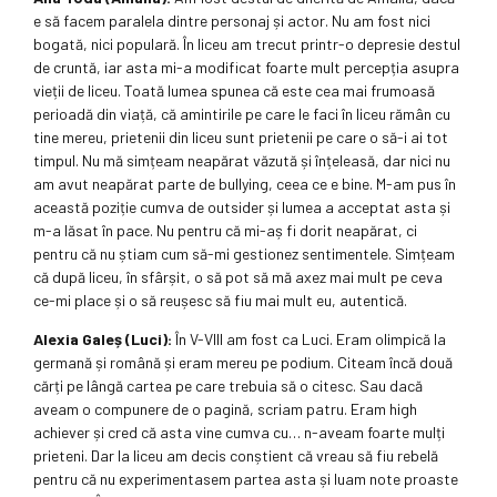
e să facem paralela dintre personaj și actor. Nu am fost nici
bogată, nici populară. În liceu am trecut printr-o depresie destul
de cruntă, iar asta mi-a modificat foarte mult percepția asupra
vieții de liceu. Toată lumea spunea că este cea mai frumoasă
perioadă din viață, că amintirile pe care le faci în liceu rămân cu
tine mereu, prietenii din liceu sunt prietenii pe care o să-i ai tot
timpul. Nu mă simțeam neapărat văzută și înțeleasă, dar nici nu
am avut neapărat parte de bullying, ceea ce e bine. M-am pus în
această poziție cumva de outsider și lumea a acceptat asta și
m-a lăsat în pace. Nu pentru că mi-aș fi dorit neapărat, ci
pentru că nu știam cum să-mi gestionez sentimentele. Simțeam
că după liceu, în sfârșit, o să pot să mă axez mai mult pe ceva
ce-mi place și o să reușesc să fiu mai mult eu, autentică.
Alexia Galeș (Luci):
În V-VIII am fost ca Luci. Eram olimpică la
germană și română și eram mereu pe podium. Citeam încă două
cărți pe lângă cartea pe care trebuia să o citesc. Sau dacă
aveam o compunere de o pagină, scriam patru. Eram high
achiever și cred că asta vine cumva cu… n-aveam foarte mulți
prieteni. Dar la liceu am decis conștient că vreau să fiu rebelă
pentru că nu experimentasem partea asta și luam note proaste