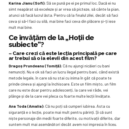
Karina Jianu (Sofi):
Să se pună pe ei pe primul loc. Dacă ei nu
simt neapărat să exceleze și ar vrea să picteze, să cânte la pian,
atunci să facă lucrul ăsta. Pentru că la finalul zilei, decât să faci
ceva și să-l faci cu silă, mai bine faci ceva din plăcere și-ți iese
mult mai bine.
Ce învățăm de la „Hoții de
subiecte”?
– Care crezi că este lecția principală pe care
ar trebui să o ia elevii din acest film?
Dragoș Prundeanu (Tomiță):
Că nu ajungi nicăieri cu bani
nemunciți. Nu e ok să faci un lucru ilegal pentru bani, când există
metode legale, în care să nu stai cu inima în gât că poate te
prinde cineva și ajungi la închisoare. Este un film mișto, un film
care nu este doar pentru adolescenți, la care vei râde, vei
plânge și de la care vei pleca cu foarte multe lecții învățate.
Ana Toda (Amalia):
Că nu poți să cumperi iubirea. Asta cu
siguranță e o lecție, poate mai mult pentru părinți. Și că sunt
niște personaje din medii foarte diferite, cu motivații diferite, dar
suntem mult mai asemănători decât avem noi impresia în liceu.