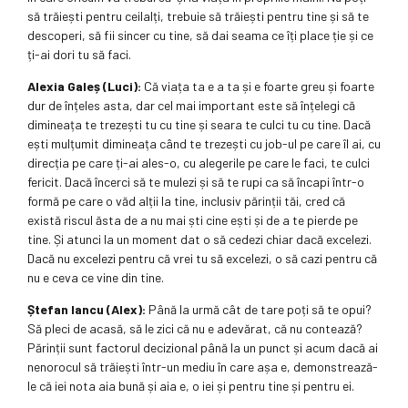
să trăiești pentru ceilalți, trebuie să trăiești pentru tine și să te
descoperi, să fii sincer cu tine, să dai seama ce îți place ție și ce
ți-ai dori tu să faci.
Alexia Galeș (Luci):
Că viața ta e a ta și e foarte greu și foarte
dur de înțeles asta, dar cel mai important este să înțelegi că
dimineața te trezești tu cu tine și seara te culci tu cu tine. Dacă
ești mulțumit dimineața când te trezești cu job-ul pe care îl ai, cu
direcția pe care ți-ai ales-o, cu alegerile pe care le faci, te culci
fericit. Dacă încerci să te mulezi și să te rupi ca să încapi într-o
formă pe care o văd alții la tine, inclusiv părinții tăi, cred că
există riscul ăsta de a nu mai ști cine ești și de a te pierde pe
tine. Și atunci la un moment dat o să cedezi chiar dacă excelezi.
Dacă nu excelezi pentru că vrei tu să excelezi, o să cazi pentru că
nu e ceva ce vine din tine.
Ștefan Iancu (Alex):
Până la urmă cât de tare poți să te opui?
Să pleci de acasă, să le zici că nu e adevărat, că nu contează?
Părinții sunt factorul decizional până la un punct și acum dacă ai
nenorocul să trăiești într-un mediu în care așa e, demonstrează-
le că iei nota aia bună și aia e, o iei și pentru tine și pentru ei.