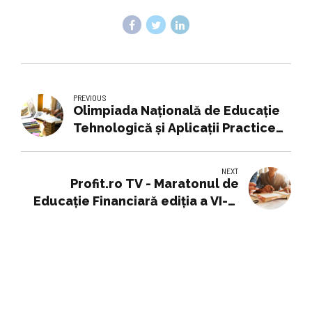
PREVIOUS
Olimpiada Națională de Educație
Tehnologică și Aplicații Practice
se va desfășura în această
săptămână la Suceava
NEXT
Profit.ro TV - Maratonul de
Educaţie Financiară ediţia a VI-a:
Greşelile pe care le fac oamenii
fără o educaţie financiară, Cum
decidem investiţia care ni se
potriveşte, Cum se cumpără
acţiunile, Când fac exit şi Cum
marchez profitul