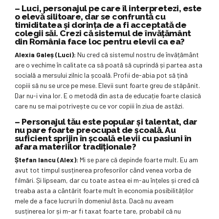
– Luci, personajul pe care îl interpretezi, este
o elevă silitoare, dar se confruntă cu
timiditatea și dorința de a fi acceptată de
colegii săi. Crezi că sistemul de învățământ
din România face loc pentru elevii ca ea?
Alexia Galeș (Luci):
Nu cred că sistemul nostru de învățământ
are o vechime în calitate ca să poată să cuprindă și partea asta
socială a mersului zilnic la școală. Profii de-abia pot să țină
copiii să nu se urce pe mese. Elevii sunt foarte greu de stăpânit.
Dar nu-i vina lor. E o metodă din asta de educație foarte clasică
care nu se mai potrivește cu ce vor copiii în ziua de astăzi.
– Personajul tău este popular și talentat, dar
nu pare foarte preocupat de școală. Au
suficient sprijin în școală elevii cu pasiuni în
afara materiilor tradiționale?
Ștefan Iancu (Alex):
Mi se pare că depinde foarte mult. Eu am
avut tot timpul susținerea profesorilor când venea vorba de
filmări. Și lipseam, dar cu toate astea ei m-au înțeles și cred că
treaba asta a cântărit foarte mult în economia posibilităților
mele de a face lucruri în domeniul ăsta. Dacă nu aveam
susținerea lor și m-ar fi taxat foarte tare, probabil că nu