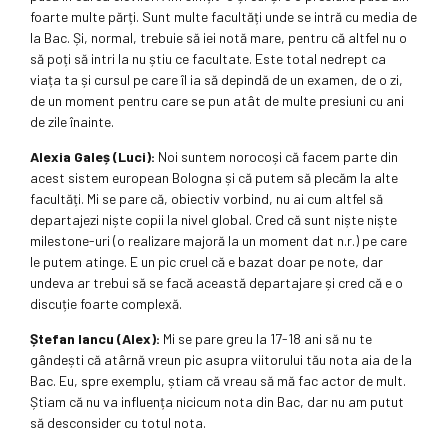
foarte multe părți. Sunt multe facultăți unde se intră cu media de
la Bac. Și, normal, trebuie să iei notă mare, pentru că altfel nu o
să poți să intri la nu știu ce facultate. Este total nedrept ca
viața ta și cursul pe care îl ia să depindă de un examen, de o zi,
de un moment pentru care se pun atât de multe presiuni cu ani
de zile înainte.
Alexia Galeș (Luci):
Noi suntem norocoși că facem parte din
acest sistem european Bologna și că putem să plecăm la alte
facultăți. Mi se pare că, obiectiv vorbind, nu ai cum altfel să
departajezi niște copii la nivel global. Cred că sunt niște niște
milestone-uri (o realizare majoră la un moment dat n.r.) pe care
le putem atinge. E un pic cruel că e bazat doar pe note, dar
undeva ar trebui să se facă această departajare și cred că e o
discuție foarte complexă.
Ștefan Iancu (Alex):
Mi se pare greu la 17-18 ani să nu te
gândești că atârnă vreun pic asupra viitorului tău nota aia de la
Bac. Eu, spre exemplu, știam că vreau să mă fac actor de mult.
Știam că nu va influența nicicum nota din Bac, dar nu am putut
să desconsider cu totul nota.