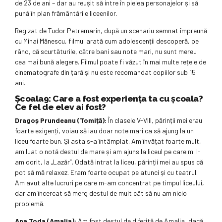
de 23 de ani – dar au reușit să intre în pielea personajelor și să
pună în plan frământările liceenilor.
Regizat de Tudor Petremarin, după un scenariu semnat împreună
cu Mihai Mănescu, filmul arată cum adolescenții descoperă, pe
rând, că scurtăturile, către bani sau note mari, nu sunt mereu
cea mai bună alegere. Filmul poate fi văzut în mai multe rețele de
cinematografe din țară și nu este recomandat copiilor sub 15
ani.
Școala9: Care a fost experiența ta cu școala?
Ce fel de elev ai fost?
Dragoș Prundeanu (Tomiță):
În clasele V-VIII, părinții mei erau
foarte exigenți, voiau să iau doar note mari ca să ajung la un
liceu foarte bun. Și asta s-a întâmplat. Am învățat foarte mult,
am luat o notă destul de mare și am ajuns la liceul pe care mi l-
am dorit, la „Lazăr”. Odată intrat la liceu, părinții mei au spus că
pot să mă relaxez. Eram foarte ocupat pe atunci și cu teatrul.
Am avut alte lucruri pe care m-am concentrat pe timpul liceului,
dar am încercat să merg destul de mult cât să nu am nicio
problemă.
Ana Toda (Amalia):
Am fost destul de diferită de Amalia, dacă