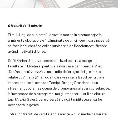
O lectură de 18 minute.
Filmul „Hoții de subiecte”, lansat în martie în cinematografe,
urmărește obstacolele întâmpinate de cinci liceeni care încearcă
să facă bani vânzând online subiectele de Bacalaureat, fiecare
având motivații diferite.
Sofi (Karina Jianu) are nevoie de bani pentru a merge la
facultate în Elveția și pentru a salva casa părintească. Alex
(Ștefan Iancu) visează la un studio de înregistrări și e într-o
relație cu Amalia (Ana Toda), care vrea să ia Bacul pentru a-și
impresiona tatăl senator. Tomiță (Dragoș Prundeanu), un
streamer popular, se ocupă de promovarea afacerii cu subiecte,
în încercarea de a atrage mai mulți urmăritori. Lor li se alătură
Luci (Alexia Galeș), care vrea să învingă timiditatea și să fie
acceptată în gașcă.
Toți sunt trecuți de vârsta adolescenței – cu o medie de vârstă