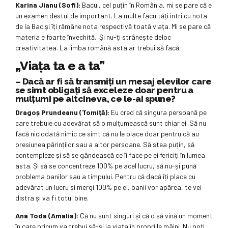
Karina Jianu (Sofi):
Bacul, cel puțin în România, mi se pare că e
un examen destul de important. La multe facultăți intri cu nota
de la Bac și îți rămâne nota respectivă toată viața. Mi se pare că
materia e foarte învechită. Și nu-ți strânește deloc
creativitatea. La limba română asta ar trebui să facă.
„Viața ta e a ta”
– Dacă ar fi să transmiți un mesaj elevilor care
se simt obligați să exceleze doar pentru a
mulțumi pe altcineva, ce le-ai spune?
Dragoș Prundeanu (Tomiță):
Eu cred că singura persoană pe
care trebuie cu adevărat să o mulțumească sunt chiar ei. Să nu
facă niciodată nimic ce simt că nu le place doar pentru că au
presiunea părinților sau a altor persoane. Să stea puțin, să
contempleze și să se gândească ce îi face pe ei fericiți în lumea
asta. Și să se concentreze 100% pe acel lucru, să nu-și pună
problema banilor sau a timpului. Pentru că dacă îți place cu
adevărat un lucru și mergi 100% pe el, banii vor apărea, te vei
distra și va fi totul bine.
Ana Toda (Amalia):
Că nu sunt singuri și că o să vină un moment
în care oricum va trebui să-și ia viața în propriile mâini. Nu poți