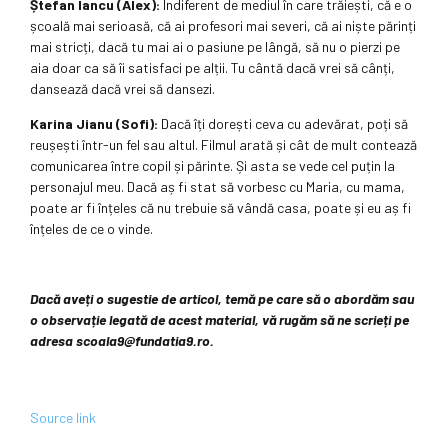
Ștefan Iancu (Alex):
Indiferent de mediul în care trăiești, că e o
școală mai serioasă, că ai profesori mai severi, că ai niște părinți
mai stricți, dacă tu mai ai o pasiune pe lângă, să nu o pierzi pe
aia doar ca să îi satisfaci pe alții. Tu cântă dacă vrei să cânți,
dansează dacă vrei să dansezi.
Karina Jianu (Sofi):
Dacă îți dorești ceva cu adevărat, poți să
reușești într-un fel sau altul. Filmul arată și cât de mult contează
comunicarea între copil și părinte. Și asta se vede cel puțin la
personajul meu. Dacă aș fi stat să vorbesc cu Maria, cu mama,
poate ar fi înțeles că nu trebuie să vândă casa, poate și eu aș fi
înțeles de ce o vinde.
Dacă aveți o sugestie de articol, temă pe care să o abordăm sau
o observație legată de acest material, vă rugăm să ne scrieți pe
adresa scoala9@fundatia9.ro.
Source link