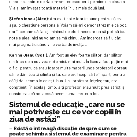
dinadins. Înainte de Bac m-am redescoperit pe mine din clasa a
V-a și am învățat toată materia în ultimele două luni.
Ștefan Iancu (Alex):
Am avut note foarte bune pentru că era
așa, o chestiune personală. Voiam să-mi demonstrez mie că pot,
dar încercam să fac și minimul de efort necesar ca să pot să iau
notele alea, nici nu voiam să mă chinui. Am încercat să fiu cât
mai pragmatic când vine vorba de învățat.
Karina Jianu (Sofi):
Am fost un elev foarte silitor, dar silitor
din frica de a nu avea note mici, mai mult. În liceu a fost puțin mai
dificil pentru că erau foarte multe materii unde profesorii doreau
să ne dăm toată silința și tu, ca elev, începi să te împarți pentru
că îți dai seama la ce ești bun. Unii profesori înțelegeau, erau
conștienți. În același timp, alți profesori erau mult prea stricți și
considerau că noi acasă avem numai materia lor.
Sistemul de educație „care nu se
mai potrivește cu ce vor copiii în
ziua de astăzi”
– Există o întreagă discuție despre cum se
poate schimba sistemul de examinare pentru