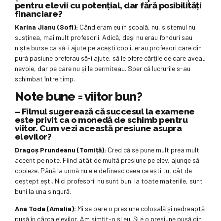
pentru elevii cu potențial, dar fără posibilități
financiare?
Karina Jianu (Sofi):
Când eram eu în școală, nu, sistemul nu
susținea, mai mult profesorii. Adică, deși nu erau fonduri sau
niște burse ca să-i ajute pe acești copii, erau profesori care din
pură pasiune preferau să-i ajute, să le ofere cărțile de care aveau
nevoie, dar pe care nu și le permiteau. Sper că lucrurile s-au
schimbat între timp.
Note bune = viitor bun?
– Filmul sugerează că succesul la examene
este privit ca o monedă de schimb pentru
viitor. Cum vezi această presiune asupra
elevilor?
Dragoș Prundeanu (Tomiță):
Cred că se pune mult prea mult
accent pe note. Fiind atât de multă presiune pe elev, ajunge să
copieze. Până la urmă nu ele definesc ceea ce ești tu, cât de
deștept ești. Nici profesorii nu sunt buni la toate materiile, sunt
buni la una singură.
Ana Toda (Amalia):
Mi se pare o presiune colosală și nedreaptă
pusă în cârca elevilor. Am simțit-o și eu. Și e o presiune pusă din