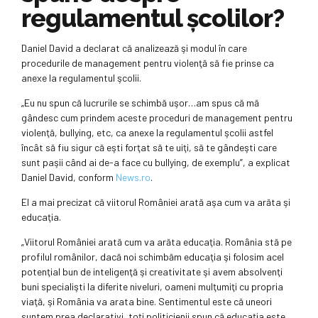
regulamentul școlilor?
Daniel David a declarat că analizează şi modul în care
procedurile de management pentru violenţă să fie prinse ca
anexe la regulamentul şcolii.
„Eu nu spun că lucrurile se schimbă uşor…am spus că mă
gândesc cum prindem aceste proceduri de management pentru
violenţă, bullying, etc, ca anexe la regulamentul şcolii astfel
încât să fiu sigur că eşti forţat să te uiţi, să te gândeşti care
sunt paşii când ai de-a face cu bullying, de exemplu”, a explicat
Daniel David, conform
News.ro
.
El a mai precizat că viitorul României arată aşa cum va arăta şi
educaţia.
„Viitorul României arată cum va arăta educaţia. România stă pe
profilul românilor, dacă noi schimbăm educaţia şi folosim acel
potenţial bun de inteligenţă şi creativitate şi avem absolvenţi
buni specialişti la diferite niveluri, oameni mulţumiţi cu propria
viaţă, şi România va arata bine. Sentimentul este că uneori
suntem prea declarativi, toţi politicienii spun că educaţia este