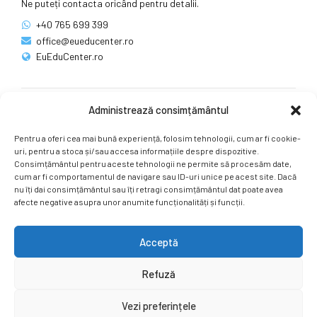
Ne puteți contacta oricând pentru detalii.
+40 765 699 399
office@eueducenter.ro
EuEduCenter.ro
Administrează consimțământul
Rețele sociale
Pentru a oferi cea mai bună experiență, folosim tehnologii, cum ar fi cookie-
Ne puteți găsi și pe rețelele sociale.
uri, pentru a stoca și/sau accesa informațiile despre dispozitive.
Consimțământul pentru aceste tehnologii ne permite să procesăm date,
cum ar fi comportamentul de navigare sau ID-uri unice pe acest site. Dacă
nu îți dai consimțământul sau îți retragi consimțământul dat poate avea
afecte negative asupra unor anumite funcționalități și funcții.
Acceptă
Copyright by
EuEduCenter.ro
.
Refuză
Prima Pagină
Simpozion Internațional
Revista
Știri
Vezi preferințele
Cont Client
ÎNAPOI SUS