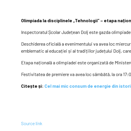
Olimpiada la disciplinele „Tehnologii” – etapa națio
Inspectoratul Școlar Județean Dolj este gazda olimpiadei 
Deschiderea oficială a evenimentului va avea loc miercuri,
emblematic al educației și al tradițiilor județului Dolj, ca
Etapa națională a olimpiadei este organizată de Ministerul
Festivitatea de premiere va avea loc sâmbătă, la ora 17:0
Citește și:
Cel mai mic consum de energie din istori
Source link