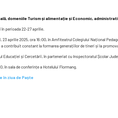
nală, domeniile Turism și alimentație și Economic, administrati
în perioada 22-27 aprilie.
 23 aprilie 2025, ora 16:00, în Amfiteatrul Colegiului Național Pedag
re a contribuit constant la formarea generațiilor de tineri și la promova
 Educației și Cercetării, în parteneriat cu Inspectoratul Școlar Jude
0, în sala de conferințe a Hotelului Flormang.
e în ziua de Paște