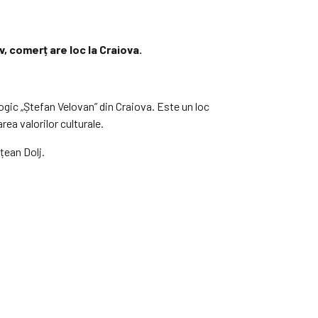
v, comerț are loc la Craiova.
ogic „Ștefan Velovan” din Craiova. Este un loc
rea valorilor culturale.
țean Dolj.