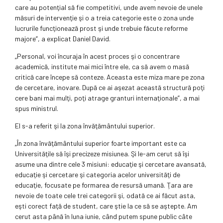
care au potenţial să fie competitivi, unde avem nevoie de unele
măsuri de intervenţie şi o a treia categorie este o zona unde
lucrurile funcţionează prost şi unde trebuie făcute reforme
majore”, a explicat Daniel David.
„Personal, voi încuraja în acest proces şi o concentrare
academică, institute mai mici între ele, ca să avem o masă
critică care începe să conteze. Aceasta este miza mare pe zona
de cercetare, inovare. După ce ai aşezat această structură poţi
cere bani mai mulţi, poţi atrage granturi internaţionale”, a mai
spus ministrul.
El s-a referit şi la zona învăţământului superior.
„În zona învăţământului superior foarte important este ca
Universităţile să îşi precizeze misiunea. Şi le-am cerut să îşi
asume una dintre cele 3 misiuni: educaţie şi cercetare avansată,
educaţie şi cercetare şi categoria acelor universităţi de
educaţie, focusate pe formarea de resursă umană. Ţara are
nevoie de toate cele trei categorii şi, odată ce ai făcut asta,
eşti corect faţă de student, care ştie la ce să se aştepte. Am
cerut asta până în luna iunie, când putem spune public câte