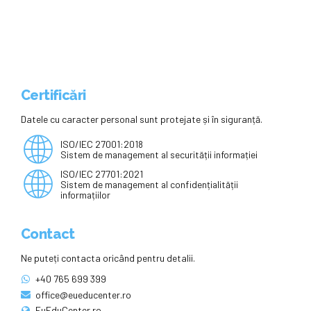
suficient de dezvoltate pentru a
face faţă vieţii
Certificări
Datele cu caracter personal sunt protejate și în siguranță.
ISO/IEC 27001:2018
Sistem de management al securității informației
ISO/IEC 27701:2021
Sistem de management al confidențialității
informațiilor
Contact
Ne puteți contacta oricând pentru detalii.
+40 765 699 399
office@eueducenter.ro
EuEduCenter.ro