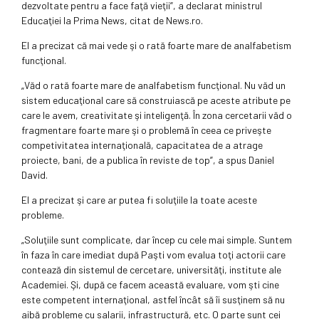
dezvoltate pentru a face faţă vieţii”, a declarat ministrul
Educaţiei la Prima News, citat de News.ro.
El a precizat că mai vede şi o rată foarte mare de analfabetism
funcţional.
„Văd o rată foarte mare de analfabetism funcţional. Nu văd un
sistem educaţional care să construiască pe aceste atribute pe
care le avem, creativitate şi inteligenţă. În zona cercetarii văd o
fragmentare foarte mare şi o problemă în ceea ce priveşte
competivitatea internaţională, capacitatea de a atrage
proiecte, bani, de a publica în reviste de top”, a spus Daniel
David.
El a precizat şi care ar putea fi soluţiile la toate aceste
probleme.
„Soluţiile sunt complicate, dar încep cu cele mai simple. Suntem
în faza în care imediat după Paşti vom evalua toţi actorii care
contează din sistemul de cercetare, universităţi, institute ale
Academiei. Şi, după ce facem această evaluare, vom şti cine
este competent internaţional, astfel încât să îi susţinem să nu
aibă probleme cu salarii, infrastructură, etc. O parte sunt cei