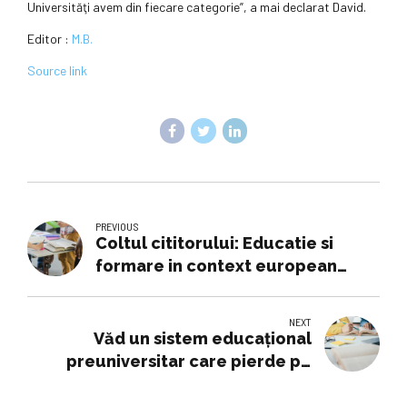
Universităţi avem din fiecare categorie”, a mai declarat David.
Editor :
M.B.
Source link
PREVIOUS
Coltul cititorului: Educatie si
formare in context european
Experienta unei mobilitati
Erasmus » Monitorul de Suceava
NEXT
Văd un sistem educaţional
preuniversitar care pierde pe
parcurs foarte mulţi copii, văd
copii care nu au competenţe