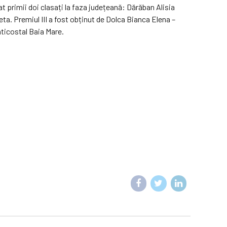
at primii doi clasați la faza județeană: Dărăban Alisia
a. Premiul III a fost obținut de Dolca Bianca Elena –
nticostal Baia Mare.