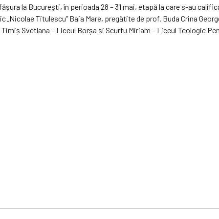
șura la București, în perioada 28 – 31 mai, etapă la care s-au calific
„Nicolae Titulescu” Baia Mare, pregătite de prof. Buda Crina Georget
r Timiș Svetlana – Liceul Borșa și Scurtu Miriam – Liceul Teologic Pe