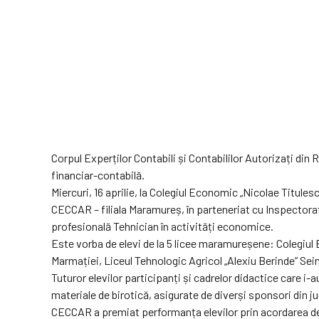
Corpul Experților Contabili și Contabililor Autorizați din
financiar-contabilă.
Miercuri, 16 aprilie, la Colegiul Economic „Nicolae Titule
CECCAR – filiala Maramureș, în parteneriat cu Inspectoratul 
profesională Tehnician în activități economice.
Este vorba de elevi de la 5 licee maramureșene: Colegiul
Marmației, Liceul Tehnologic Agricol „Alexiu Berinde” Sein
Tuturor elevilor participanți și cadrelor didactice care i-a
materiale de birotică, asigurate de diverși sponsori din ju
CECCAR a premiat performanța elevilor prin acordarea de dipl