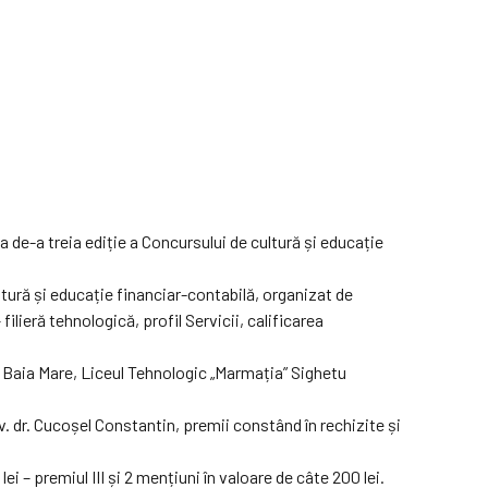
a de-a treia ediție a Concursului de cultură și educație
ltură și educație financiar-contabilă, organizat de
ilieră tehnologică, profil Servicii, calificarea
 Baia Mare, Liceul Tehnologic „Marmația” Sighetu
niv. dr. Cucoșel Constantin, premii constând în rechizite și
i – premiul III și 2 mențiuni în valoare de câte 200 lei.