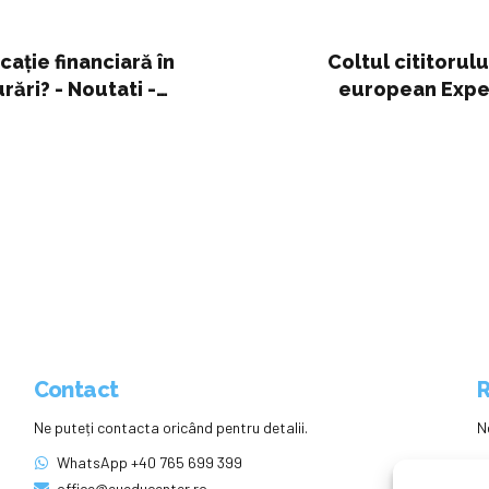
ație financiară în
Coltul cititorul
ări? - Noutati -
european Exper
i - Piata asigurarilor din
Contact
R
Ne puteți contacta oricând pentru detalii.
N
WhatsApp +40 765 699 399
office@eueducenter.ro