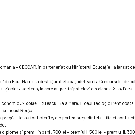
 România – CECCAR, în parteneriat cu Ministerul Educației, a lansat ce
scu” din Baia Mare s-a desfășurat etapa județeană a Concursului de cu
Școlar Județean, la care au participat elevi din clasa a XI-a, liceu – f
 Economic „Nicolae Titulescu” Baia Mare, Liceul Teologic Penticostal
i și Liceul Borșa.
u pregătit le-au fost oferite, din partea președintelui Filialei conf. u
deț.
ome și premii în bani: 700 lei – premiul I, 500 lei – premiul II, 300 le