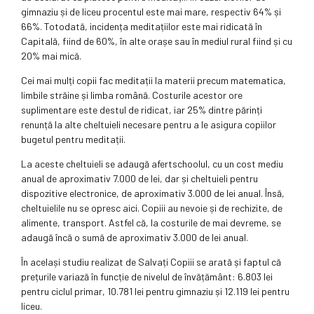
gimnaziu și de liceu procentul este mai mare, respectiv 64% și
66%. Totodată, incidența meditațiilor este mai ridicată în
Capitală, fiind de 60%, în alte orașe sau în mediul rural fiind și cu
20% mai mică.
Cei mai mulți copii fac meditații la materii precum matematica,
limbile străine și limba română. Costurile acestor ore
suplimentare este destul de ridicat, iar 25% dintre părinți
renunță la alte cheltuieli necesare pentru a le asigura copiilor
bugetul pentru meditații.
La aceste cheltuieli se adaugă afertschoolul, cu un cost mediu
anual de aproximativ 7.000 de lei, dar și cheltuieli pentru
dispozitive electronice, de aproximativ 3.000 de lei anual. Însă,
cheltuielile nu se opresc aici. Copiii au nevoie și de rechizite, de
alimente, transport. Astfel că, la costurile de mai devreme, se
adaugă încă o sumă de aproximativ 3.000 de lei anual.
În același studiu realizat de Salvați Copiii se arată și faptul că
prețurile variază în funcție de nivelul de învățământ: 6.803 lei
pentru ciclul primar, 10.781 lei pentru gimnaziu și 12.119 lei pentru
liceu.