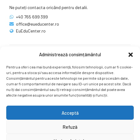
Ne puteți contacta oricând pentru detalii.
+40 765 699 399
office@eueducenter.ro
EuEduCenter.ro
Administrează consimțământul
Rețele sociale
Pentru a oferi cea mai bună experiență, folosim tehnologii, cum ar fi cookie-
Ne puteți găsi și pe rețelele sociale.
uri, pentru a stoca și/sau accesa informațiile despre dispozitive.
Consimțământul pentru aceste tehnologii ne permite să procesăm date,
cum ar fi comportamentul de navigare sau ID-uri unice pe acest site. Dacă
nu îți dai consimțământul sau îți retragi consimțământul dat poate avea
afecte negative asupra unor anumite funcționalități și funcții.
Acceptă
Copyright by
EuEduCenter.ro
.
Refuză
Prima Pagină
Simpozion Internațional
Revista
Știri