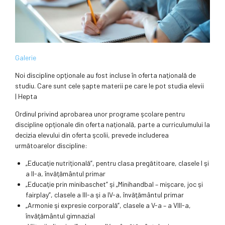
Galerie
Noi discipline opţionale au fost incluse în oferta naţională de
studiu. Care sunt cele șapte materii pe care le pot studia elevii
|
Hepta
Ordinul privind aprobarea unor programe şcolare pentru
discipline opţionale din oferta naţională, parte a curriculumului la
decizia elevului din oferta şcolii, prevede includerea
următoarelor discipline:
„Educaţie nutriţională”, pentru clasa pregătitoare, clasele I şi
a II-a, învăţământul primar
„Educaţie prin minibaschet” şi „Minihandbal – mişcare, joc şi
fairplay”, clasele a III-a şi a IV-a, învăţământul primar
„Armonie şi expresie corporală”, clasele a V-a – a VIII-a,
învăţământul gimnazial