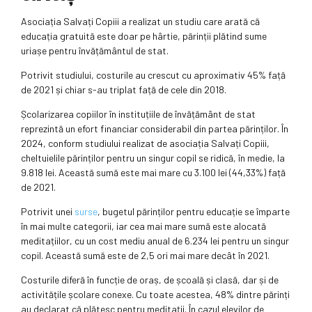
Asociația Salvați Copiii a realizat un studiu care arată că
educația gratuită este doar pe hârtie, părinții plătind sume
uriașe pentru învățământul de stat.
Potrivit studiului, costurile au crescut cu aproximativ 45% față
de 2021 și chiar s-au triplat față de cele din 2018.
Școlarizarea copiilor în instituțiile de învățământ de stat
reprezintă un efort financiar considerabil din partea părinților. În
2024, conform studiului realizat de asociația Salvați Copiii,
cheltuielile părinților pentru un singur copil se ridică, în medie, la
9.818 lei. Această sumă este mai mare cu 3.100 lei (44,33%) față
de 2021.
Potrivit unei
surse
, bugetul părinților pentru educație se împarte
în mai multe categorii, iar cea mai mare sumă este alocată
meditațiilor, cu un cost mediu anual de 6.234 lei pentru un singur
copil. Această sumă este de 2,5 ori mai mare decât în 2021.
Costurile diferă în funcție de oraș, de școală și clasă, dar și de
activitățile școlare conexe. Cu toate acestea, 48% dintre părinți
au declarat că plătesc pentru meditații. În cazul elevilor de