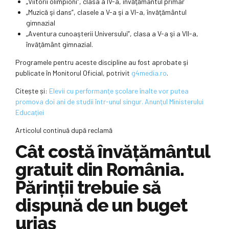
„Viitorii olimpioni”, clasa a IV-a, învăţământul primar
„Muzică şi dans”, clasele a V-a şi a VI-a, învăţământul
gimnazial
„Aventura cunoaşterii Universului”, clasa a V-a şi a VII-a,
învăţământ gimnazial.
Programele pentru aceste discipline au fost aprobate şi
publicate în Monitorul Oficial, potrivit
g4media.ro
.
Citește și:
Elevii cu performanţe şcolare înalte vor putea
promova doi ani de studii într-unul singur. Anunţul Ministerului
Educaţiei
Articolul continuă după reclamă
Cât costă învățământul
gratuit din România.
Părinții trebuie să
dispună de un buget
uriaș