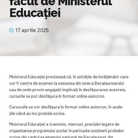
făcut de Ministerul
Educaţiei
17 aprilie 2025
Ministerul Educaţiei precizează că, în unităţile de învăţământ care
vor fi centre de examen la sesiunea din iunie a Bacalaureatului
sau de unde provin angajaţii implicaţi în desfăşurarea acesteia,
cursurile se pot desfăşura în format online asincron.
Cursuruile se vor desfășura în format online asincron, în acele
zile când au loc probele scrise.
Ministerul Educaţiei a transmis, miercuri, precizări legate de
organizarea programului şcolar în perioada susţinerii probelor
scrise din cadrul examenului naţional de Bacalaureat din