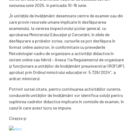
sesiunea iunie 2025, în perioada 10-16 iunie.
„În unităţile de învăţământ desemnate centre de examen sau din
care provin resursele umane implicate în desfăşurarea
examenului, la cererea inspectorului şcolar general, cu
aprobarea Ministerului Educaţiei şi Cercetării, în zilele de
desfăşurare a probelor scrise, cursurile se pot desfăşura în
format online asincron, în conformitate cu prevederile
Metodologiei-cadru de organizare a activităţii didactice în
sistem online sau hibrid – Anexa 1 la Regulamentul de organizare
şi funcţionare a unităţilor de învăţământ preuniversitar (ROFUIP),
aprobat prin Ordinul ministrului educaţiei nr. 5.726/2024”, a
arătat ministerul.
Potrivit sursei citate, pentru continuarea activităţilor curente,
conducerile unităţilor de învăţământ vor identifica soluţii pentru
suplinirea cadrelor didactice implicate în comisiile de examen, în
cazul în care acest lucru se impune.
Citește și