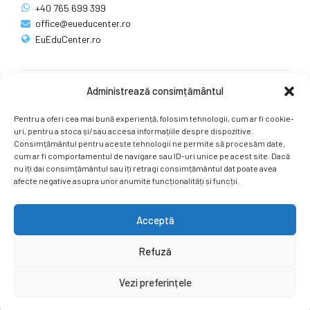
+40 765 699 399
office@eueducenter.ro
EuEduCenter.ro
Administrează consimțământul
Rețele sociale
Pentru a oferi cea mai bună experiență, folosim tehnologii, cum ar fi cookie-
Ne puteți găsi și pe rețelele sociale.
uri, pentru a stoca și/sau accesa informațiile despre dispozitive.
Consimțământul pentru aceste tehnologii ne permite să procesăm date,
cum ar fi comportamentul de navigare sau ID-uri unice pe acest site. Dacă
nu îți dai consimțământul sau îți retragi consimțământul dat poate avea
afecte negative asupra unor anumite funcționalități și funcții.
Acceptă
Copyright by
EuEduCenter.ro
.
Refuză
Prima Pagină
Simpozion Internațional
Revista
Știri
Vezi preferințele
Cont Client
ÎNAPOI SUS