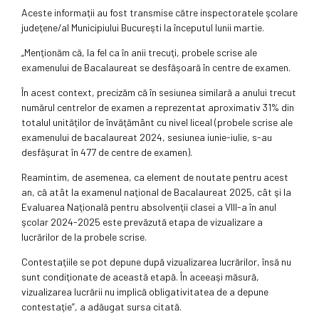
Aceste informaţii au fost transmise către inspectoratele şcolare
judeţene/al Municipiului Bucureşti la începutul lunii martie.
„Menţionăm că, la fel ca în anii trecuţi, probele scrise ale
examenului de Bacalaureat se desfăşoară în centre de examen.
În acest context, precizăm că în sesiunea similară a anului trecut
numărul centrelor de examen a reprezentat aproximativ 31% din
totalul unităţilor de învăţământ cu nivel liceal (probele scrise ale
examenului de bacalaureat 2024, sesiunea iunie-iulie, s-au
desfăşurat în 477 de centre de examen).
Reamintim, de asemenea, ca element de noutate pentru acest
an, că atât la examenul naţional de Bacalaureat 2025, cât şi la
Evaluarea Naţională pentru absolvenţii clasei a VIII-a în anul
şcolar 2024-2025 este prevăzută etapa de vizualizare a
lucrărilor de la probele scrise.
Contestaţiile se pot depune după vizualizarea lucrărilor, însă nu
sunt condiţionate de această etapă. În aceeaşi măsură,
vizualizarea lucrării nu implică obligativitatea de a depune
contestaţie”, a adăugat sursa citată.