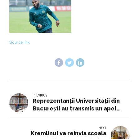
Source link
PREVIOUS
Reprezentanții Universității din
București au transmis un apel
pentru o Românie democratică și
euroatlantică
NEXT
Kremlinul va reinvia scoala