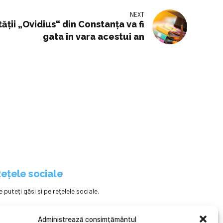
NEXT
ății „Ovidius“ din Constanța va fi
gata în vara acestui an
ețele sociale
e puteți găsi și pe rețelele sociale.
Administrează consimțământul