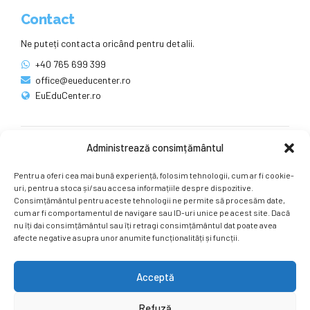
Contact
Ne puteți contacta oricând pentru detalii.
+40 765 699 399
office@eueducenter.ro
EuEduCenter.ro
Administrează consimțământul
Rețele sociale
Pentru a oferi cea mai bună experiență, folosim tehnologii, cum ar fi cookie-
Ne puteți găsi și pe rețelele sociale.
uri, pentru a stoca și/sau accesa informațiile despre dispozitive.
Consimțământul pentru aceste tehnologii ne permite să procesăm date,
cum ar fi comportamentul de navigare sau ID-uri unice pe acest site. Dacă
nu îți dai consimțământul sau îți retragi consimțământul dat poate avea
afecte negative asupra unor anumite funcționalități și funcții.
Acceptă
Copyright by
EuEduCenter.ro
.
Refuză