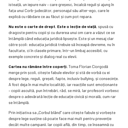
isteață, un iepure naiv – care greșesc, încalcă reguli și ajung în
fața unui Corb-judecător, personajul său alter-ego, care le
explică cu răbdare ce au făcut și cum pot repara.
Nu este o carte de drept.
Este o lecție de viață
, spusă cu
dragoste pentru copii și cu durerea unui om care a văzut ce se
întâmplă când educația juridică lipsește. Este și un mesaj clar
către școli: educația juridică trebuie să înceapă devreme, nu în
facultate, ci în clasele primare, într-un limbaj accesibil, cu
exemple concrete și dialog real cu elevii.
Cartea nu rămâne între coperți.
Toma Florian Ciorgodă
merge prin școli, citește fabule elevilor și stă de vorbă cu ei
despre lege, reguli, greșeli, fapte, inclusiv bullying, și consecințe.
A fost deja în mai multe localități, iar reacțiile sunt emoționante
– copiii ascultă, pun întrebări, râd, se miră, Iar profesorii vorbesc
despre o adevărată lecție de educație civică și morală, cum rar
se întâmplă.
Prin inițiativa sa „Corbul blând” care citește fabule și vorbește
despre lege susține că poate face mai mult pentru prevenție
decât multe campanii. Iar copiii află, din timp, ce înseamnă cu