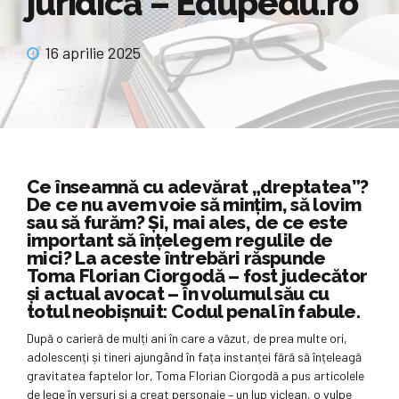
juridică – Edupedu.ro
16 aprilie 2025
Ce înseamnă cu adevărat „dreptatea”?
De ce nu avem voie să mințim, să lovim
sau să furăm? Și, mai ales, de ce este
important să înțelegem regulile de
mici? La aceste întrebări răspunde
Toma Florian Ciorgodă – fost judecător
și actual avocat – în volumul său cu
totul neobișnuit: Codul penal în fabule.
După o carieră de mulți ani în care a văzut, de prea multe ori,
adolescenți și tineri ajungând în fața instanței fără să înțeleagă
gravitatea faptelor lor, Toma Florian Ciorgodă a pus articolele
de lege în versuri și a creat personaje – un lup viclean, o vulpe