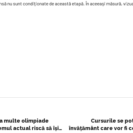
însă nu sunt condiţionate de această etapă. În aceeaşi măsură, vizual
ea multe olimpiade
Cursurile se pot
emul actual riscă să își
învățământ care vor fi 