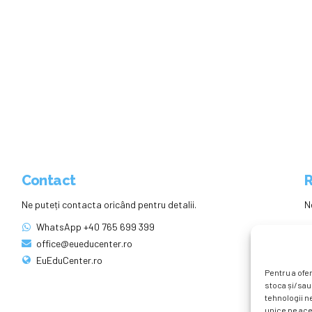
Contact
R
Ne puteți contacta oricând pentru detalii.
N
WhatsApp +40 765 699 399
office@eueducenter.ro
EuEduCenter.ro
Pentru a ofer
stoca și/sau
tehnologii n
unice pe ace