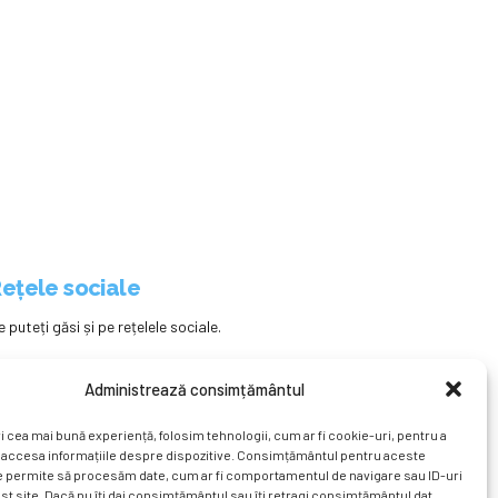
ețele sociale
e puteți găsi și pe rețelele sociale.
Administrează consimțământul
i cea mai bună experiență, folosim tehnologii, cum ar fi cookie-uri, pentru a
 accesa informațiile despre dispozitive. Consimțământul pentru aceste
e permite să procesăm date, cum ar fi comportamentul de navigare sau ID-uri
st site. Dacă nu îți dai consimțământul sau îți retragi consimțământul dat