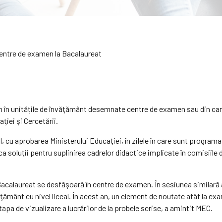
on în unităţile de învăţământ desemnate centre de examen sau din ca
ţiei şi Cercetării.
l, cu aprobarea Ministerului Educaţiei, în zilele în care sunt program
ca soluţii pentru suplinirea cadrelor didactice implicate în comisiile
e Bacalaureat se desfăşoară în centre de examen. În sesiunea similară
ţământ cu nivel liceal. În acest an, un element de noutate atât la ex
tapa de vizualizare a lucrărilor de la probele scrise, a amintit MEC.