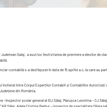
ar Judetean Salaj, a avut loc festivitatea de premiere a elevilor de clas
abilă.
iar-contabilă s-a desfășurat în data de 15 aprilie a.c, la care au par
i încheiat între Corpul Experților Contabili și Contabililor Autoriza
or Județene din România.
 –Inspector școlar general al ISJ Sălaj, Marușca Leontina – CJ Sălaj
R Sălaj, Adela Cristina Barbur – inspector de specialitate filiera te