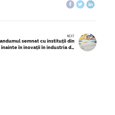
NEXT
ndumul semnat cu instituții din
nainte în inovații în industria de
apărare