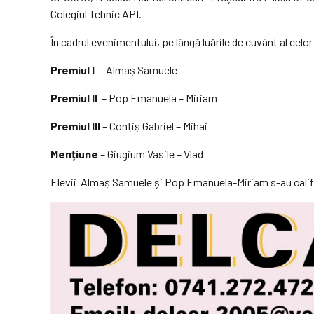
Colegiul Tehnic API.
În cadrul evenimentului, pe lângă luările de cuvânt al celo
Premiul I
– Almaș Samuele
Premiul II
– Pop Emanuela – Miriam
Premiul III
– Conțiș Gabriel – Mihai
Mențiune
– Giugium Vasile – Vlad
Elevii Almaș Samuele și Pop Emanuela-Miriam s-au calific