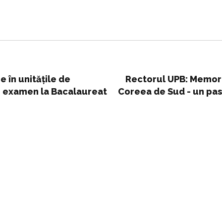
e în unitățile de
Rectorul UPB: Memora
de examen la Bacalaureat
Coreea de Sud - un pas î