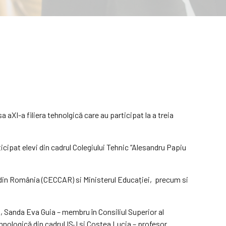
a aXI-a filiera tehnolgică care au participat la a treia
ticipat elevi din cadrul Colegiului Tehnic “Alesandru Papiu
ți din România (CECCAR) si Ministerul Educației, precum si
, Sanda Eva Guia – membru în Consiliul Superior al
hnologică din cadrul ISJ și Costea Lucia – profesor