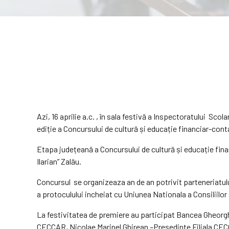
Azi, 16 aprilie a.c. , în sala festivă a Inspectoratului Scol
ediție a Concursului de cultură și educație financiar-cont
Etapa județeană a Concursului de cultură și educație financ
Ilarian” Zalău.
Concursul se organizeaza an de an potrivit parteneriatulu
a protoculului incheiat cu Uniunea Nationala a Consiliil
La festivitatea de premiere au participat Bancea Gheorghe
CECCAR, Nicolae Marinel Ghirean –Președinte Filiala CECCA