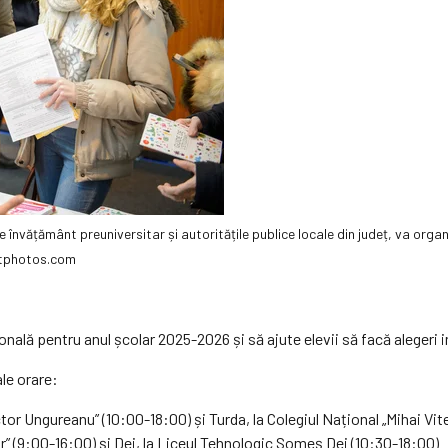
 învățământ preuniversitar și autoritățile publice locale din județ, va organ
sitphotos.com
lă pentru anul școlar 2025-2026 și să ajute elevii să facă alegeri in
ale orare:
ctor Ungureanu” (10:00-18:00) și Turda, la Colegiul Național „Mihai Vit
ior” (9:00-16:00) și Dej, la Liceul Tehnologic Someș Dej (10:30-18:00)