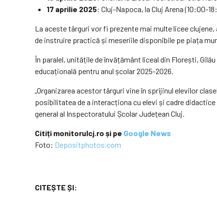
17 aprilie 2025
: Cluj-Napoca, la Cluj Arena (10:00-18
La aceste târguri vor fi prezente mai multe licee clujene,
de instruire practică și meseriile disponibile pe piața mun
În paralel, unitățile de învățământ liceal din Florești, Gil
educațională pentru anul școlar 2025-2026.
„Organizarea acestor târguri vine în sprijinul elevilor clase
posibilitatea de a interacționa cu elevi și cadre didactice
general al Inspectoratului Școlar Județean Cluj.
Citiți monitorulcj.ro și pe
Google News
Foto:
Depositphotos.com
CITEȘTE ȘI: