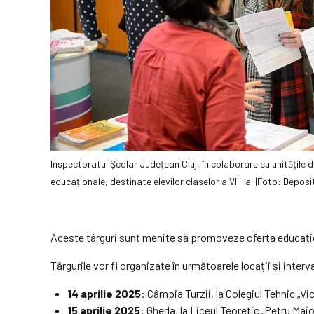
Inspectoratul Școlar Județean Cluj, în colaborare cu unitățile de
educaționale, destinate elevilor claselor a VIII-a. |Foto: Depo
Aceste târguri sunt menite să promoveze oferta educaționa
Târgurile vor fi organizate în următoarele locații și interv
14 aprilie 2025
: Câmpia Turzii, la Colegiul Tehnic „Vi
15 aprilie 2025
: Gherla, la Liceul Teoretic „Petru Ma