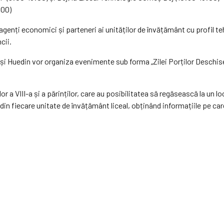
:00)
 agenți economici și parteneri ai unităților de învățământ cu profil te
cii.
ău și Huedin vor organiza evenimente sub forma „Zilei Porților Deschise”
lor a VIII-a și a părinților, care au posibilitatea să regăsească la un l
 din fiecare unitate de învățământ liceal, obținând informațiile pe car