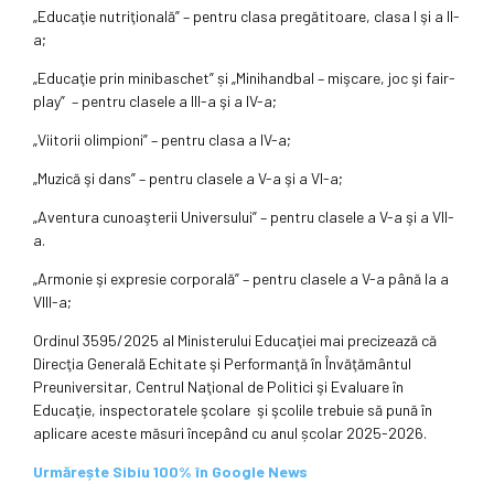
„Educaţie nutriţională” – pentru clasa pregătitoare, clasa I şi a II-
a;
„Educaţie prin minibaschet” și „Minihandbal – mişcare, joc şi fair-
play” – pentru clasele a III-a şi a IV-a;
„Viitorii olimpioni” – pentru clasa a IV-a;
„Muzică şi dans” – pentru clasele a V-a şi a VI-a;
„Aventura cunoaşterii Universului” – pentru clasele a V-a şi a VII-
a.
„Armonie şi expresie corporală” – pentru clasele a V-a până la a
VIII-a;
Ordinul 3595/2025 al Ministerului Educaţiei mai precizează că
Direcţia Generală Echitate şi Performanţă în Învăţământul
Preuniversitar, Centrul Naţional de Politici şi Evaluare în
Educaţie, inspectoratele şcolare şi şcolile trebuie să pună în
aplicare aceste măsuri începând cu anul școlar 2025-2026.
Urmărește Sibiu 100% în Google News