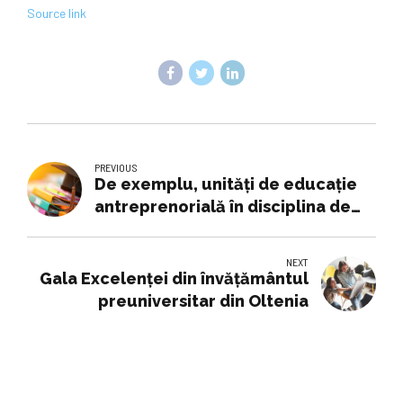
Source link
PREVIOUS
De exemplu, unități de educație
antreprenorială în disciplina de
științe economice, cum o s-o
numim – Edupedu.ro
NEXT
Gala Excelenței din învățământul
preuniversitar din Oltenia