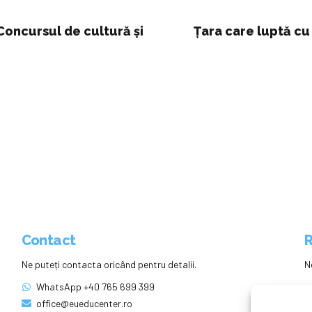
Concursul de cultură şi
Țara care luptă cu
Contact
R
Ne puteți contacta oricând pentru detalii.
N
WhatsApp +40 765 699 399
office@eueducenter.ro