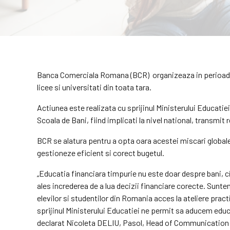
Banca Comerciala Romana (BCR) organizeaza in perioada 17
licee si universitati din toata tara.
Actiunea este realizata cu sprijinul Ministerului Educatie
Scoala de Bani, fiind implicati la nivel national, transmit
BCR se alatura pentru a opta oara acestei miscari globale, 
gestioneze eficient si corect bugetul.
„Educatia financiara timpurie nu este doar despre bani, ci 
ales increderea de a lua decizii financiare corecte. Sunt
elevilor si studentilor din Romania acces la ateliere practi
sprijinul Ministerului Educatiei ne permit sa aducem educa
declarat Nicoleta DELIU, Pasol, Head of Communication