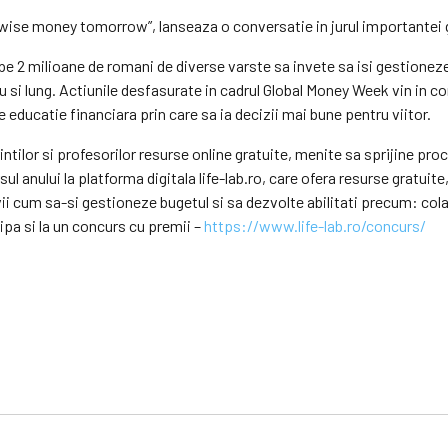
se money tomorrow”, lanseaza o conversatie in jurul importantei gand
roape 2 milioane de romani de diverse varste sa invete sa isi gestione
diu si lung. Actiunile desfasurate in cadrul Global Money Week vin in
e educatie financiara prin care sa ia decizii mai bune pentru viitor.
ilor si profesorilor resurse online gratuite, menite sa sprijine proce
l anului la platforma digitala life-lab.ro, care ofera resurse gratuite, 
vii cum sa-si gestioneze bugetul si sa dezvolte abilitati precum: col
cipa si la un concurs cu premii –
https://www.life-lab.ro/concurs/