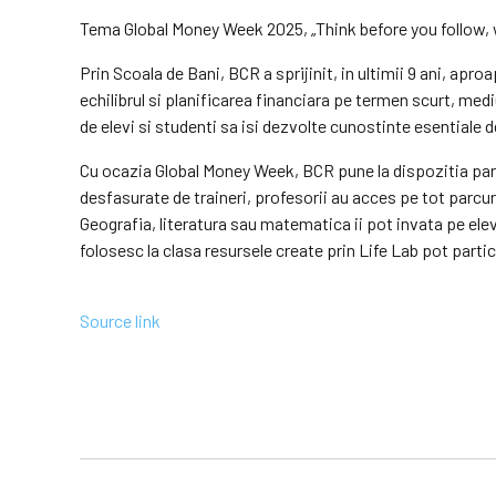
Tema Global Money Week 2025, „Think before you follow, wi
Prin Scoala de Bani, BCR a sprijinit, in ultimii 9 ani, ap
echilibrul si planificarea financiara pe termen scurt, me
de elevi si studenti sa isi dezvolte cunostinte esentiale d
Cu ocazia Global Money Week, BCR pune la dispozitia parint
desfasurate de traineri, profesorii au acces pe tot parcursu
Geografia, literatura sau matematica ii pot invata pe ele
folosesc la clasa resursele create prin Life Lab pot parti
Source link