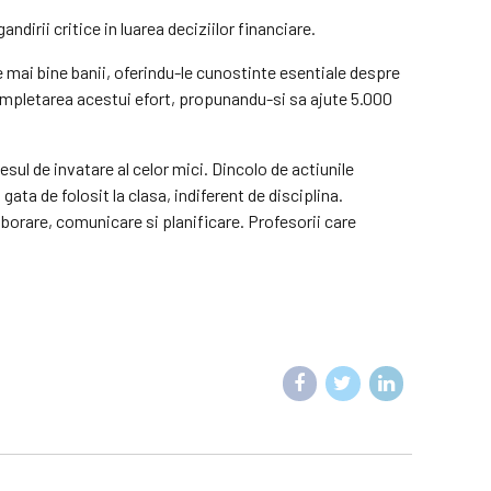
irii critice in luarea deciziilor financiare.
ze mai bine banii, oferindu-le cunostinte esentiale despre
 completarea acestui efort, propunandu-si sa ajute 5.000
sul de invatare al celor mici. Dincolo de actiunile
gata de folosit la clasa, indiferent de disciplina.
aborare, comunicare si planificare. Profesorii care