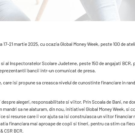
-21 martie 2025, cu ocazia Global Money Week, peste 100 de atelier
i si al Inspectoratelor Scolare Judetene, peste 150 de angajati BCR, 
 reprezentantii bancii intr-un comunicat de presa.
care isi propune sa creasca nivelul de cunostinte financiare in randul 
despre alegeri, responsabilitate si viitor. Prin Scoala de Bani, ne dor
em mandri sa ne alaturam, din nou, initiativei Global Money Week, si 
ce si resurse care ii vor ajuta sa isi construiasca un viitor financiar m
tia financiara mai aproape de copii si tineri, pentru ca stim ca fiec
 & CSR BCR.