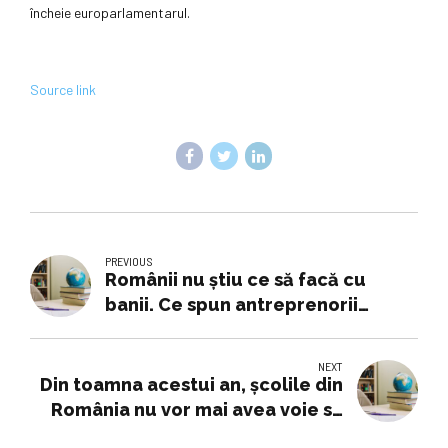
încheie europarlamentarul.
Source link
PREVIOUS
Românii nu știu ce să facă cu
banii. Ce spun antreprenorii
despre succesul în afaceri: „nu m-
am gândit niciodată să fac bani”
NEXT
Din toamna acestui an, școlile din
România nu vor mai avea voie să
organizeze cursuri în trei