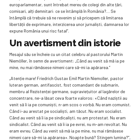
europarlamentar, sunt întrebat mereu de colegi din alte țări,
comisari, alți demnitari: ce se întâmplă în România?… Se
întâmplă că trebuie să ne revenim și să pricepem că limitarea
libertății de exprimare, interzicerea unor jurnaliști, damnarea lor
expune România unui risc fatal”.
Un avertisment din istorie
Mesajul său se încheie cu un citat celebru al pastorului Martin
Niemöller, în semn de avertisment: „Când au venit să mă ia pe
mine, nu mai rămăsese nimeni care să-mi ia apărarea.”
„Atenție mare! Friedrich Gustav Emil Martin Niemoller, pastor
luteran german, antifascist, fost comandant de submarin,
membru al Rezistenței germane, supraviețuitor al lagărelor de
concentrare, ne-a lăsat ceva foarte valoros: «Când naziștii au
venit să îi ia pe comuniști, n-am scos o vorbă. Nu eram comunist.
Când i-au arestat pe socialiști, am tăcut. Nu eram socialist.
Când au venit să îi ia pe sindicaliști, nu am protestat. Nu eram
sindicalist. Când au venit să îi ia pe evrei, nu m-am revoltat. Nu
eram evreu. Când au venit să mă ia pe mine, nu mai rămăsese
nimeni care să-mi ia apărarea». Noapte bună? Stingem lumina?”,