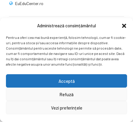
EuEduCenter.ro
Administrează consimțământul
Rețele sociale
Pentru a oferi cea mai bună experiență, folosim tehnologii, cum ar fi cookie-
Ne puteți găsi și pe rețelele sociale.
uri, pentru a stoca și/sau accesa informațiile despre dispozitive.
Consimțământul pentru aceste tehnologii ne permite să procesăm date,
cum ar fi comportamentul de navigare sau ID-uri unice pe acest site. Dacă
nu îți dai consimțământul sau îți retragi consimțământul dat poate avea
afecte negative asupra unor anumite funcționalități și funcții.
Acceptă
Copyright by
EuEduCenter.ro
.
Refuză
Prima Pagină
Simpozion Internațional
Revista
Știri
Vezi preferințele
Cont Client
ÎNAPOI SUS