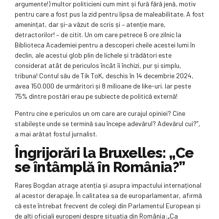
argumente!) multor politicieni cum mint și fură fără jenă, motiv
pentru care a fost pus la zid pentru lipsa de maleabilitate. A fost
amenințat, dar și-a văzut de scris și – atenție mare,
detractorilor! – de citit. Un om care petrece 6 ore zilnic la
Biblioteca Academiei pentru a descoperi cheile acestei lumi în
declin, ale acestui glob plin de lichele și trădători este
considerat atât de periculos încât îi închizi, pur și simplu,
tribuna! Contul său de Tik ToK, deschis în 14 decembrie 2024,
avea 150.000 de urmăritori și 8 milioane de like-uri. Iar peste
75% dintre postări erau pe subiecte de politică externă!
Pentru cine e periculos un om care are curajul opiniei? Cine
stabilește unde se termină sau începe adevărul? Adevărul cui?”,
a mai arătat fostul jurnalist.
Îngrijorări la Bruxelles: „Ce
se întâmplă în România?”
Rareș Bogdan atrage atenția și asupra impactului internațional
al acestor derapaje. În calitatea sa de europarlamentar, afirmă
că este întrebat frecvent de colegi din Parlamentul European și
de alți oficiali europeni despre situația din România:„Ca