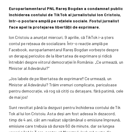
Europarlamentarul PNL Rareș Bogdan a condamnat public
închiderea contului de TikTok al jurnalistului Ion Cristoiu,
într-o postare amplă pe rețelele sociale. Fostul jurnalist
face apel la protejarea libertății de exprimare.
Ion Cristoiu a anunțat miercuri, 9 aprilie, că TikTok i-a șters
contul pe rețeaua de socializare. Într-o reacție amplă pe
Facebook, europarlamentarul Rareș Bogdan vorbește despre
un derapaj periculos de la libertatea de exprimare și ridică
întrebări despre viitorul democrației în România: „Ce urmează, un
Minister al Adevărului?”
„Jos labele de pe libertatea de exprimare!! Ce urmează, un
Minister al Adevărului? Trăim vremuri complicate, periculoase
pentru democrație, vă rog să citiți cu detașare, fără patimă, cele
de mai jos!
Sunt revoltat până la dezgust pentru închiderea contului de Tik
Tok al lui Ion Cristoiu. Asta deși am fost adesea în dezacord,
timp de 4 ani, cât am realizat săptămânal o emisiune împreună,
emisiune care trebuia să dureze 60 de minute, dar se lungea