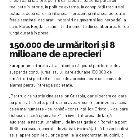
uneori până la 3 ore, pentru că Maestrul Jack mă purta din
realitate în istorie, in politica externa, în conspirații trecute și
actuale, după care mă întorcea în prezent și întorcea pe toate
fețele sentințe, declarații, hotărâri de guvern și legi neroade”, a
scris Rareș Bogdan, reamintind momente din colaborarea lor de
lungă durată în presă.
150.000 de urmăritori și 8
milioane de aprecieri
Europarlamentarul a atras atenția că gestul platformei de a
suspenda contul jurnalistului, care adunase 150.000 de
urmăritori și peste 8 milioane de aprecieri, este un semnal de
alarmă pentru întreaga societate.
„Pentru cine nu știe cine este Ion Cristoiu, dar și pentru cei care
au preferat să uite, pentru a nu avea vreun frison în zona a ceea
ce se mai numește – ce ironie! – conștiință. Ion Cristoiu – cei care-
l iubesc sincer îi spun „Jack” – a inventat presa de largă
audiență, a născut jurnalismul de investigație din România post-
1989, a crescut generații de ziariști, i-a învățat să fie verticali și
să-și apere opiniile cu orice preț, le-a demonstrat (nu opinii, ci