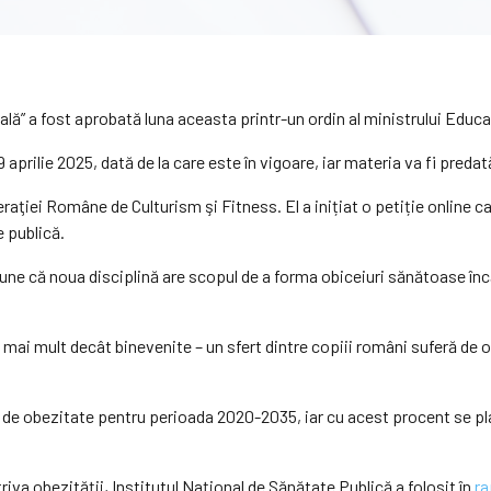
nală” a fost aprobată luna aceasta printr-un ordin al ministrului Educaţ
 9 aprilie 2025, dată de la care este în vigoare, iar materia va fi pre
deraţiei Române de Culturism şi Fitness. El a inițiat o petiție online
e publică.
ne că noua disciplină are scopul de a forma obiceiuri sănătoase încă 
t mai mult decât binevenite – un sfert dintre copiii români suferă de o
r de obezitate pentru perioada 2020-2035, iar cu acest procent se p
iva obezității, Institutul Naţional de Sănătate Publică a folosit în
ra