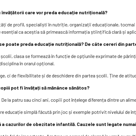
u învățătorii care vor preda educație nutrițională?
tăți de profil, specialiști în nutriție, organizații educaționale, toc
e esențial ca aceștia să primească informația științifică clară și aplic
se poate preda educație nutrițională? De câte cereri din parte
 școlii, clasa se formează în funcție de opțiunile exprimate de părinți
isciplina în orarul opțional.
e, ci de flexibilitate și de deschidere din partea școlii. Ține de atitu
opiii pot fi învățați să mănânce sănătos?
e la patru sau cinci ani, copiii pot înțelege diferența dintre un alim
re educație simplă făcută prin joc și exemple potrivit nivelului de înțe
a cazurilor de obezitate infantilă. Cauzele sunt legate numai 