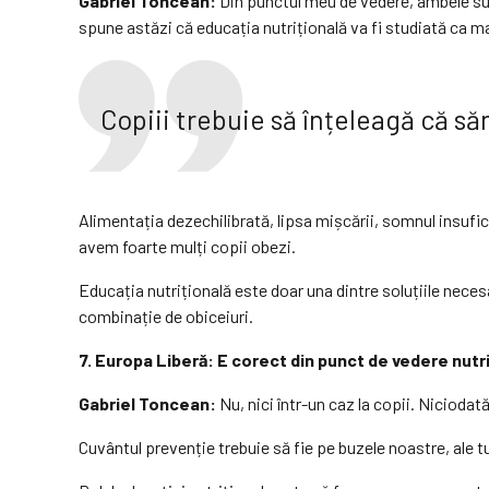
Gabriel Toncean:
Din punctul meu de vedere, ambele sun
spune astăzi că educația nutrițională va fi studiată ca mat
Copiii trebuie să înțeleagă că s
Alimentația dezechilibrată, lipsa mișcării, somnul insufi
avem foarte mulți copii obezi.
Educația nutrițională este doar una dintre soluțiile neces
combinație de obiceiuri.
7. Europa Liberă: E corect din punct de vedere nutri
Gabriel Toncean:
Nu, nici într-un caz la copii. Niciodat
Cuvântul prevenție trebuie să fie pe buzele noastre, ale tut