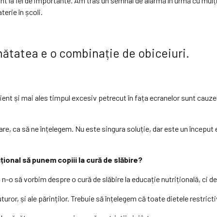
t la fel de importante. Am tras un semnal de alarmă în urmă cu mulț
erie în școli.
ănătatea e o combinație de obiceiuri.
cient și mai ales timpul excesiv petrecut în fața ecranelor sunt cauz
are, ca să ne înțelegem. Nu este singura soluție, dar este un început 
țional să punem copiii la cură de slăbire?
ă n-o să vorbim despre o cură de slăbire la educație nutrițională, ci d
uror, și ale părinților. Trebuie să înțelegem că toate dietele restrict