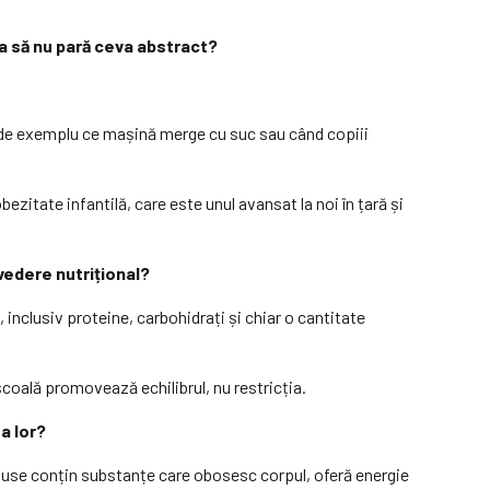
sta să nu pară ceva abstract?
, de exemplu ce mașină merge cu suc sau când copiii
zitate infantilă, care este unul avansat la noi în țară și
 vedere nutrițional?
 inclusiv proteine, carbohidrați și chiar o cantitate
școală promovează echilibrul, nu restricția.
a lor?
roduse conțin substanțe care obosesc corpul, oferă energie