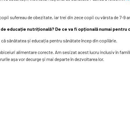
opii sufereau de obezitate, iar trei din zece copii cu vârsta de 7-9 
de educație nutrițională? De ce va fi opțională numai pentru cl
că sănătatea și educația pentru sănătate încep din copilărie.
biceiuri alimentare corecte. Am sesizat acest lucru inclusiv în famil
rile așa vor decurge și mai departe în dezvoltarea lor.