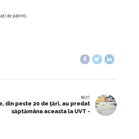
ați de părinți.
NEXT
, din peste 20 de țări, au predat
săptămâna aceasta la UVT -