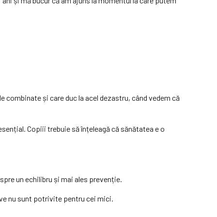
i ani și mă bucur că am ajuns la momentul la care putem
ele combinate și care duc la acel dezastru, când vedem că
esențial. Copiii trebuie să înțeleagă că sănătatea e o
espre un echilibru și mai ales prevenție.
ive nu sunt potrivite pentru cei mici.