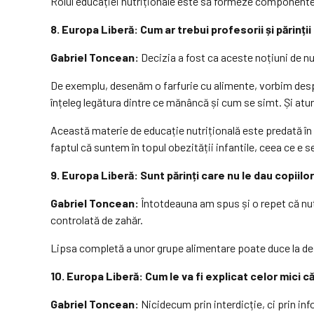
Rolul educației nutriționale este să formeze componentele
8. Europa Liberă: Cum ar trebui profesorii și părinți
Gabriel Toncean:
Decizia a fost ca aceste noțiuni de nut
De exemplu, desenăm o farfurie cu alimente, vorbim despr
înțeleg legătura dintre ce mănâncă și cum se simt. Și atunc
Această materie de educație nutrițională este predată în m
faptul că suntem în topul obezității infantile, ceea ce e 
9. Europa Liberă: Sunt părinți care nu le dau copiilo
Gabriel Toncean:
Întotdeauna am spus și o repet că nutri
controlată de zahăr.
Lipsa completă a unor grupe alimentare poate duce la deze
10. Europa Liberă: Cum le va fi explicat celor mici 
Gabriel Toncean:
Nicidecum prin interdicție, ci prin in