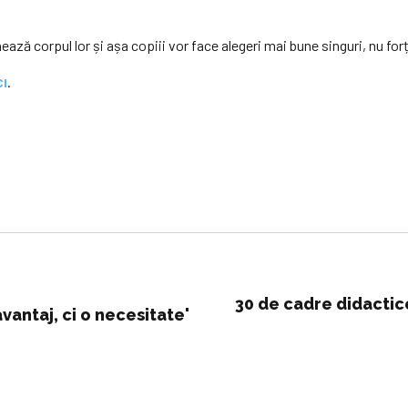
ază corpul lor și așa copiii vor face alegeri mai bune singuri, nu forț
.
CI
30 de cadre didactice
vantaj, ci o necesitate'