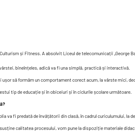
lturism și Fitness. A absolvit Liceul de telecomunicații „George Bar
rstei, bineînțeles, adică va fi una simplă, practică și interactivă.
ai ușor să formăm un comportament corect acum, la vârste mici, dec
tui tip de educație și în obiceiuri și în ciclurile școlare următoare.
lă?
a va fi predată de învățătorii din clasă, în cadrul curiculumului, la de
ru a susține calitatea procesului, vom pune la dispoziție materiale di