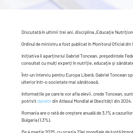
Discutată în ultimii trei ani, disciplina „Educaţie Nutriţio
Ordinul de ministru a fost publicat în Monitorul Oficial din
Iniţiativa îi aparține lui Gabriel Toncean, preşedintele Fe
consultat cu mulți experţi în nutriţie, educaţie şi sănătat
Într-un interviu pentru Europa Liberă, Gabriel Toncean spu
ulterior într-o societate mai sănătoasă.
Informațiile pe care le vor afla elevii, crede Toncean, sun
potrivit
datelor
din Atlasul Mondial al Obezităţii din 2024.
Romania are o rată de creştere anuală de 3,1% a cazurilo
Bulgaria (1,3%).
Pe 4 martie 2025, cu ocazia Zilei mondiale de luptă împotr