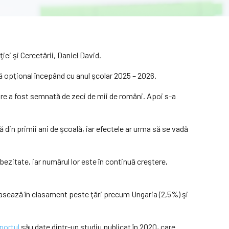
iei şi Cercetării, Daniel David.
dată opțional începând cu anul şcolar 2025 – 2026.
 care a fost semnată de zeci de mii de români. Apoi s-a
din primii ani de şcoală, iar efectele ar urma să se vadă
bezitate, iar numărul lor este în continuă creştere,
lasează în clasament peste ţări precum Ungaria (2,5%) şi
portul
său date dintr-un studiu publicat în 2020, care