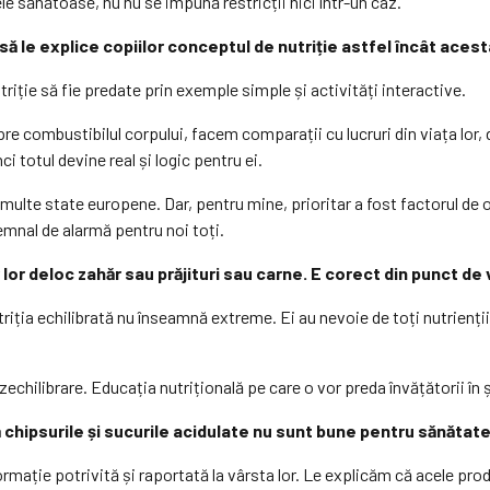
 sănătoase, nu nu se impună restricții nici într-un caz.
i să le explice copiilor conceptul de nutriție astfel încât ace
riție să fie predate prin exemple simple și activități interactive.
e combustibilul corpului, facem comparații cu lucruri din viața lor
i totul devine real și logic pentru ei.
ulte state europene. Dar, pentru mine, prioritar a fost factorul de obe
semnal de alarmă pentru noi toți.
r lor deloc zahăr sau prăjituri sau carne. E corect din punct de
ția echilibrată nu înseamnă extreme. Ei au nevoie de toți nutrienții,
chilibrare. Educația nutrițională pe care o vor preda învățătorii în 
că chipsurile și sucurile acidulate nu sunt bune pentru sănătate
formație potrivită și raportată la vârsta lor. Le explicăm că acele p