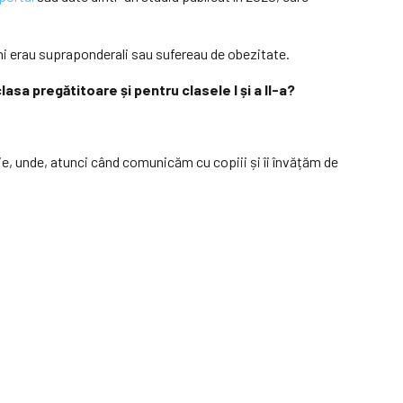
ani erau supraponderali sau sufereau de obezitate.
asa pregătitoare și pentru clasele I și a II-a?
ie, unde, atunci când comunicăm cu copiii și îi învățăm de