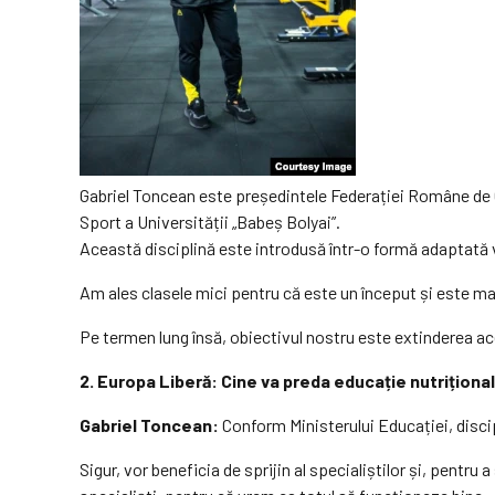
Gabriel Toncean este președintele Federației Române de Cu
Sport a Universității „Babeș Bolyai”.
Această disciplină este introdusă într-o formă adaptată vâ
Am ales clasele mici pentru că este un început și este m
Pe termen lung însă, obiectivul nostru este extinderea aces
2. Europa Liberă: Cine va preda educație nutriționa
Gabriel Toncean:
Conform Ministerului Educației, discipli
Sigur, vor beneficia de sprijin al specialiștilor și, pent