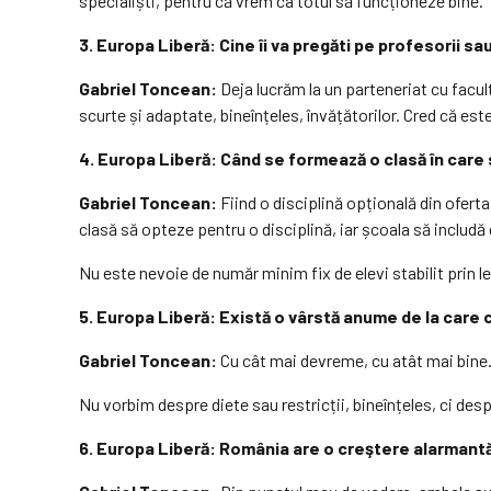
specialiști, pentru că vrem ca totul să funcționeze bine.
3. Europa Liberă: Cine îi va pregăti pe profesorii sa
Gabriel Toncean:
Deja lucrăm la un parteneriat cu facul
scurte și adaptate, bineînțeles, învățătorilor. Cred că est
4. Europa Liberă: Când se formează o clasă în care 
Gabriel Toncean:
Fiind o disciplină opțională din oferta
clasă să opteze pentru o disciplină, iar școala să includă d
Nu este nevoie de număr minim fix de elevi stabilit prin leg
5. Europa Liberă: Există o vârstă anume de la care c
Gabriel Toncean:
Cu cât mai devreme, cu atât mai bine. D
Nu vorbim despre diete sau restricții, bineînțeles, ci desp
6. Europa Liberă: România are o creştere alarmantă 