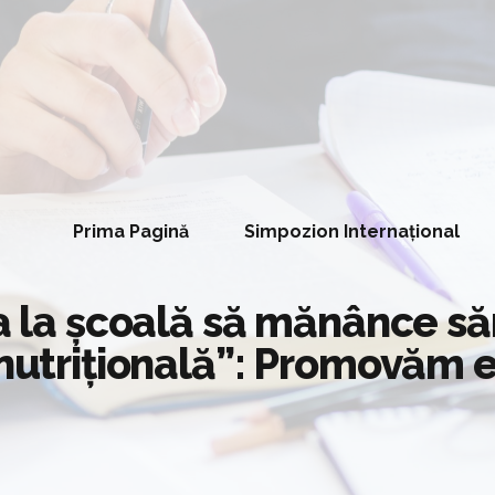
Prima Pagină
Simpozion Internațional
a la școală să mănânce săn
nutrițională”: Promovăm ec