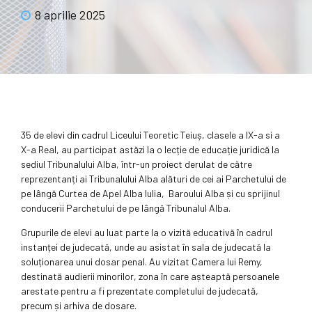
8 aprilie 2025
35 de elevi din cadrul Liceului Teoretic Teiuș, clasele a IX-a si a
X-a Real, au participat astăzi la o lecție de educație juridică la
sediul Tribunalului Alba, într-un proiect derulat de către
reprezentanți ai Tribunalului Alba alături de cei ai Parchetului de
pe lângă Curtea de Apel Alba Iulia, Baroului Alba și cu sprijinul
conducerii Parchetului de pe lângă Tribunalul Alba.
Grupurile de elevi au luat parte la o vizită educativă în cadrul
instanței de judecată, unde au asistat în sala de judecată la
soluționarea unui dosar penal. Au vizitat Camera lui Remy,
destinată audierii minorilor, zona în care așteaptă persoanele
arestate pentru a fi prezentate completului de judecată,
precum și arhiva de dosare.