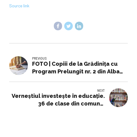
Source link
PREVIOUS
FOTO | Copiii de la Grădinița cu
Program Prelungit nr. 2 din Alba
Iulia instruiți cu privire la regulile
și semnele de circulație: Lecție de
NEXT
educație rutieră predată de
Verneștiul investește în educație.
polițiști
36 de clase din comună,
modernizate - Campus TV