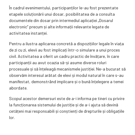
În cadrul evenimentului, participanților le-au fost prezentate
etapele soluționării unui dosar, posibilitatea de a consulta
documentele din dosar prin intermediul aplicației „Dosarul
electronic” precum și alte informații relevante legate de
activitatea instanței.
Pentru a ilustra aplicarea concretă a dispozițiilor legale în viața
de zi cu zi, elevii au fost implicați într-o simulare a unui proces
civil. Activitatea a oferit un cadru practic de învățare, în care
participanții au avut ocazia să-și asume diverse roluri
procesuale și să înțeleagă mecanismele justiției. Ne-a bucurat să
observăm interesul arătat de elevi și modul natural în care s-au
manifestat, demonstrând implicare și o bună înțelegere a temei
abordate.
Scopul acestor demersuri este de a-i informa pe tineri cu privire
la funcționarea sistemului de justiție și de a-i ajuta să devină
cetățeni mai responsabili și conștienți de drepturile și obligațiile
lor.