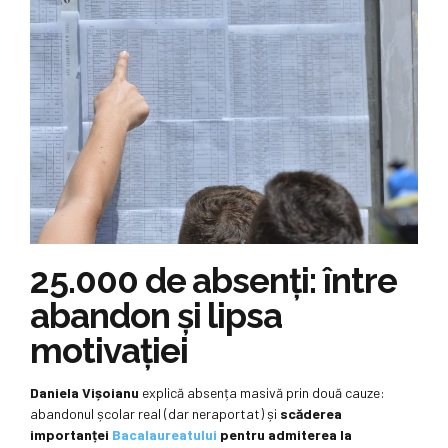
25.000 de absenți: între
abandon și lipsa
motivației
Daniela Vișoianu
explică absența masivă prin două cauze:
abandonul școlar real (dar neraportat) și
scăderea
importanței
Bacalaureatului
pentru admiterea la