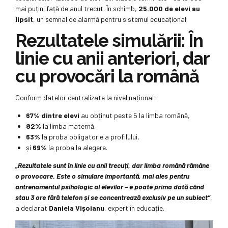
mai puțini față de anul trecut. În schimb,
25.000 de elevi au
lipsit
, un semnal de alarmă pentru sistemul educațional.
Rezultatele simulării: În
linie cu anii anteriori, dar
cu provocări la română
Conform datelor centralizate la nivel național:
67% dintre elevi
au obținut peste 5 la limba română,
82%
la limba maternă,
63%
la proba obligatorie a profilului,
și
69%
la proba la alegere.
„Rezultatele sunt în linie cu anii trecuți, dar limba română rămâne
o provocare. Este o simulare importantă, mai ales pentru
antrenamentul psihologic al elevilor – e poate prima dată când
stau 3 ore fără telefon și se concentrează exclusiv pe un subiect”
,
a declarat
Daniela Vișoianu
, expert în educație.