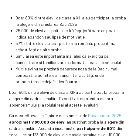
Doar 80% dintre elevii de clasa a XII-a au participat la proba
la alegere din simularea Bac 2025
25.000 de elevi au lipsit – o cifră îngrijorătoare ce poate
indica abandon sau lipsă de motivație
67% dintre elevi au luat peste 5 la română, procent mai
scăzut față de alte probe
Simularea este importantă mai ales ca exercițiu de
concentrare și familiarizare cu formatul real al examenului
Mulți elevi nu se prezintă deoarece nota de la Bac nu mai
contează la admiterea în anumite facultăți, unde
preadmiterea e deja în desfășurare
Doar 80% dintre elevii de clasa a XII-a au participat la proba la
alegere din cadrul simulării. Experții atrag atenția asupra
absenteismului și a rolului real al acestei evaluări.
Cu doar câteva luni înainte de examenul de
Bacalaureat 2025
,
aproximativ 98.000 de elevi
au susținut proba la alegere din
cadrul simulării. Aceasta înseamnă o
participare de 80%
din
totalul celor 123.000 de elevi din clasele terminale – cu 10.000