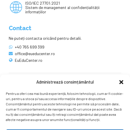
ISO/IEC 27701:2021
Sistem de management al confidențialității
informațiilor
Contact
Ne puteți contacta oricând pentru detalii.
+40 765 699 399
office@eueducenter.ro
EuEduCenter.ro
Administrează consimțământul
Rețele sociale
Pentru a oferi cea mai bună experiență, folosim tehnologii, cum ar fi cookie-
Ne puteți găsi și pe rețelele sociale.
uri, pentru a stoca și/sau accesa informațiile despre dispozitive.
Consimțământul pentru aceste tehnologii ne permite să procesăm date,
cum ar fi comportamentul de navigare sau ID-uri unice pe acest site. Dacă
nu îți dai consimțământul sau îți retragi consimțământul dat poate avea
afecte negative asupra unor anumite funcționalități și funcții.