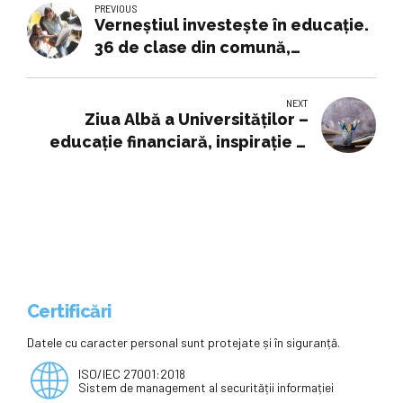
PREVIOUS
Verneștiul investește în educație.
36 de clase din comună,
modernizate - Campus TV
NEXT
Ziua Albă a Universităților –
educație financiară, inspirație și
leadership pentru tânăra
generație
Certificări
Datele cu caracter personal sunt protejate și în siguranță.
ISO/IEC 27001:2018
Sistem de management al securității informației