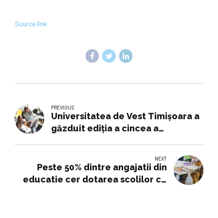
Source link
PREVIOUS
Universitatea de Vest Timișoara a
găzduit ediția a cincea a
Maratonului pentru Educație
Antreprenorială
NEXT
Peste 50% dintre angajatii din
educatie cer dotarea scolilor cu
materiale didactice si mijloace
moderne de predare