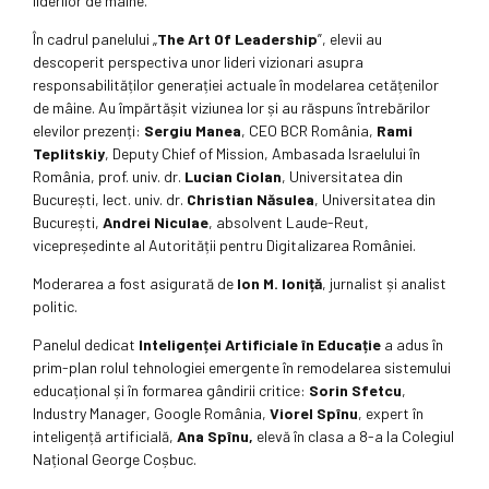
liderilor de mâine.
În cadrul panelului „
The Art Of Leadership
”, elevii au
descoperit perspectiva unor lideri vizionari asupra
responsabilităților generației actuale în modelarea cetățenilor
de mâine. Au împărtășit viziunea lor și au răspuns întrebărilor
elevilor prezenți:
Sergiu Manea
, CEO BCR România,
Rami
Teplitskiy
, Deputy Chief of Mission, Ambasada Israelului în
România, prof. univ. dr.
Lucian Ciolan
, Universitatea din
București, lect. univ. dr.
Christian Năsulea
, Universitatea din
București,
Andrei Niculae
, absolvent Laude-Reut,
vicepreședinte al Autorității pentru Digitalizarea României.
Moderarea a fost asigurată de
Ion M. Ioniță
, jurnalist și analist
politic.
Panelul dedicat
Inteligenței Artificiale în Educație
a adus în
prim-plan rolul tehnologiei emergente în remodelarea sistemului
educațional și în formarea gândirii critice:
Sorin Sfetcu
,
Industry Manager, Google România,
Viorel Spînu
, expert în
inteligență artificială,
Ana Spînu,
elevă în clasa a 8-a la Colegiul
Național George Coșbuc.