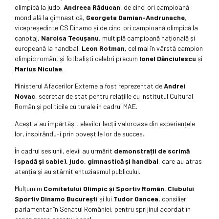
olimpică la judo,
Andreea Răducan
, de cinci ori campioană
mondială la gimnastică,
Georgeta Damian-Andrunache
,
vicepreședinte CS Dinamo și de cinci ori campioană olimpică la
canotaj,
Narcisa Tecușanu
, multiplă campioană națională și
europeană la handbal,
Leon Rotman,
cel mai în vârstă campion
olimpic român, și fotbaliști celebri precum
Ionel Dănciulescu
și
Marius Niculae
.
Ministerul Afacerilor Externe a fost reprezentat de
Andrei
Novac
, secretar de stat pentru relațiile cu Institutul Cultural
Român și politicile culturale în cadrul MAE.
Aceștia au împărtășit elevilor lecții valoroase din experiențele
lor, inspirându-i prin poveștile lor de succes.
În cadrul sesiunii, elevii au urmărit
demonstrații de scrimă
(spadă și sabie), judo, gimnastică și handbal
, care au atras
atenția și au stârnit entuziasmul publicului.
Mulțumim
Comitetului Olimpic și Sportiv Român
,
Clubului
Sportiv Dinamo București
și lui
Tudor Oancea
, consilier
parlamentar în Senatul României, pentru sprijinul acordat în