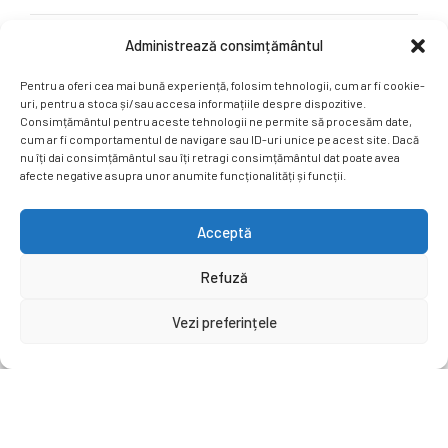
Administrează consimțământul
Rețele sociale
Pentru a oferi cea mai bună experiență, folosim tehnologii, cum ar fi cookie-
Ne puteți găsi și pe rețelele sociale.
uri, pentru a stoca și/sau accesa informațiile despre dispozitive.
Consimțământul pentru aceste tehnologii ne permite să procesăm date,
cum ar fi comportamentul de navigare sau ID-uri unice pe acest site. Dacă
nu îți dai consimțământul sau îți retragi consimțământul dat poate avea
afecte negative asupra unor anumite funcționalități și funcții.
Acceptă
Copyright by
EuEduCenter.ro
.
Refuză
Prima Pagină
Simpozion Internațional
Revista
Știri
Vezi preferințele
Cont Client
ÎNAPOI SUS