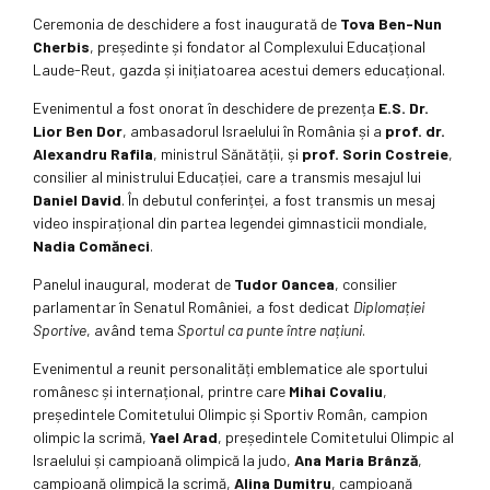
Ceremonia de deschidere a fost inaugurată de
Tova Ben-Nun
Cherbis
, președinte și fondator al Complexului Educațional
Laude-Reut, gazda și inițiatoarea acestui demers educațional.
Evenimentul a fost onorat în deschidere de prezența
E.S. Dr.
Lior Ben Dor
, ambasadorul Israelului în România și a
prof. dr.
Alexandru Rafila
, ministrul Sănătății, și
prof.
Sorin Costreie
,
consilier al ministrului Educației, care a transmis mesajul lui
Daniel David
. În debutul conferinței, a fost transmis un mesaj
video inspirațional din partea legendei gimnasticii mondiale,
Nadia Comăneci
.
Panelul inaugural, moderat de
Tudor Oancea
, consilier
parlamentar în Senatul României, a fost dedicat
Diplomației
Sportive
, având tema
Sportul ca punte între națiuni
.
Evenimentul a reunit personalități emblematice ale sportului
românesc și internațional, printre care
Mihai Covaliu
,
președintele Comitetului Olimpic și Sportiv Român, campion
olimpic la scrimă,
Yael Arad
, președintele Comitetului Olimpic al
Israelului și campioană olimpică la judo,
Ana Maria Brânză
,
campioană olimpică la scrimă,
Alina Dumitru
, campioană