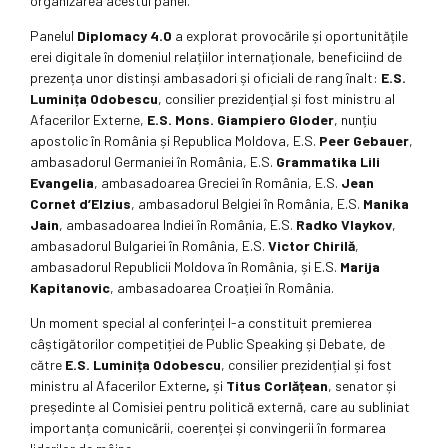
organizarea acestui panel.
Panelul
Diplomacy 4.0
a explorat provocările și oportunitățile
erei digitale în domeniul relațiilor internaționale, beneficiind de
prezența unor distinși ambasadori și oficiali de rang înalt:
E.S.
Luminița Odobescu
, consilier prezidențial și fost ministru al
Afacerilor Externe,
E.S.
Mons. Giampiero Gloder
, nunțiu
apostolic în România și Republica Moldova, E.S.
Peer Gebauer
,
ambasadorul Germaniei în România, E.S.
Grammatika Lili
Evangelia
, ambasadoarea Greciei în România, E.S.
Jean
Cornet d’Elzius
, ambasadorul Belgiei în România, E.S.
Manika
Jain
, ambasadoarea Indiei în România, E.S.
Radko Vlaykov
,
ambasadorul Bulgariei în România, E.S.
Victor Chirilă
,
ambasadorul Republicii Moldova în România, și E.S.
Marija
Kapitanovic
, ambasadoarea Croației în România.
Un moment special al conferinței l-a constituit premierea
câștigătorilor competiției de Public Speaking și Debate, de
către
E.S. Luminița Odobescu
, consilier prezidențial și fost
ministru al Afacerilor Externe
,
și
Titus Corlățean
, senator și
președinte al Comisiei pentru politică externă, care au subliniat
importanța comunicării, coerenței și convingerii în formarea