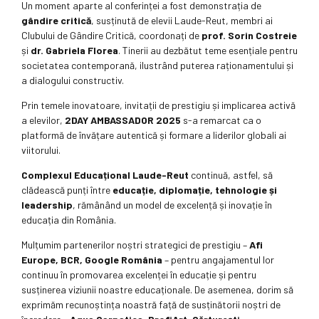
Un moment aparte al conferinței a fost demonstrația de
gândire critică
, susținută de elevii Laude-Reut, membri ai
Clubului de Gândire Critică, coordonați de
prof.
Sorin Costreie
și
dr.
Gabriela Florea
. Tinerii au dezbătut teme esențiale pentru
societatea contemporană, ilustrând puterea raționamentului și
a dialogului constructiv.
Prin temele inovatoare, invitații de prestigiu și implicarea activă
a elevilor,
2DAY AMBASSADOR 2025
s-a remarcat ca o
platformă de învățare autentică și formare a liderilor globali ai
viitorului.
Complexul Educațional Laude-Reut
continuă, astfel, să
clădească punți între
educație, diplomație, tehnologie și
leadership
, rămânând un model de excelență și inovație în
educația din România.
Mulțumim partenerilor noștri strategici de prestigiu –
Afi
Europe, BCR, Google România
– pentru angajamentul lor
continuu în promovarea excelenței în educație și pentru
susținerea viziunii noastre educaționale. De asemenea, dorim să
exprimăm recunoștința noastră față de susținătorii noștri de