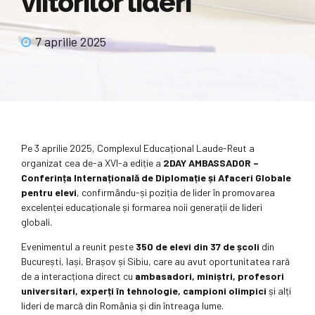
viitorilor lideri
7 aprilie 2025
Pe 3 aprilie 2025, Complexul Educațional Laude-Reut a
organizat cea de-a XVI-a ediție a
2DAY AMBASSADOR –
Conferința Internațională de Diplomație și Afaceri Globale
pentru elevi
, confirmându-și poziția de lider în promovarea
excelenței educaționale și formarea noii generații de lideri
globali.
Evenimentul a reunit peste
350 de elevi din 37 de școli
din
București, Iași, Brașov și Sibiu, care au avut oportunitatea rară
de a interacționa direct cu
ambasadori, miniștri, profesori
universitari, experți în tehnologie, campioni olimpici
și alți
lideri de marcă din România și din întreaga lume.