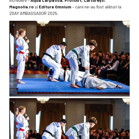
încredere –
Aqua Carpatica, ProfiArt, Cărturești
,
Magnolia.ro
și
Editura Omnium
– care ne-au fost alături la
2DAY AMBASSADOR 2025.