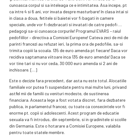
cunoasca corpul si sa inteleaga ce e intimitatea. Asa incepe, pt
ca intre 4 si 6 ani, vor invata despre masturbare! In clasa intai si
in clasa a doua, fetitele si baietei vor fi bagati in camere
speciale, unde vor fi dezbracati si invatati de catre pedofi …
pedagogi sa-si cunoasca corpurile! Programul EVARS – raiul
pedofililor – directiva a Comisiei Europene! Cateva zeci de mii de
parinti francezi au refuzat ieri, la prima ora de pedofilie, sa-si
trimita copiii la scoala. 135 de euro amenda pt fiecare! Daca vor
recidiva saptamana viitoare inca 135 de euro amenda! Daca se
vor tine tari si nu vor ceda, 30 000 euro amenda si 2 ani de
inchisoare. […]
Este o decizie fara precedent, dar asta nu este totul. Alocatiile
familiale vor putea fi suspendate pentru mai multe luni, privand
astfel mii de familii cu venituri modeste, de sustinerea
financiara. Aceasta lege a fost votata discret, fara dezbatere
publica, in parlamentul francez, cu toate ca consecintele vor fi
enorme pt. copii si adolescenti. Acest program de educatie
sexuala va fi introdus, din septembrie, si in gradinitele si scolile
din Germania. Este o hotarare a Comisiei Europene, valabila
pentru toate statele membre.