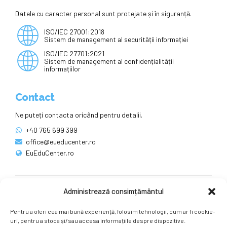
Datele cu caracter personal sunt protejate și în siguranță.
ISO/IEC 27001:2018
Sistem de management al securității informației
ISO/IEC 27701:2021
Sistem de management al confidențialității
informațiilor
Contact
Ne puteți contacta oricând pentru detalii.
+40 765 699 399
office@eueducenter.ro
EuEduCenter.ro
Administrează consimțământul
Rețele sociale
Pentru a oferi cea mai bună experiență, folosim tehnologii, cum ar fi cookie-
Ne puteți găsi și pe rețelele sociale.
uri, pentru a stoca și/sau accesa informațiile despre dispozitive.