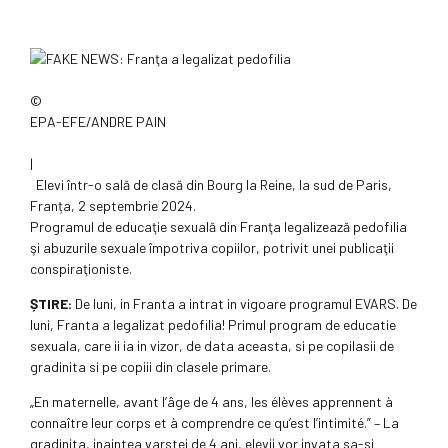
©
EPA-EFE/ANDRE PAIN
|
Elevi într-o sală de clasă din Bourg la Reine, la sud de Paris,
Franța, 2 septembrie 2024.
Programul de educaţie sexuală din Franţa legalizează pedofilia
şi abuzurile sexuale împotriva copiilor, potrivit unei publicaţii
conspiraţioniste.
ȘTIRE:
De luni, in Franta a intrat in vigoare programul EVARS. De
luni, Franta a legalizat pedofilia! Primul program de educatie
sexuala, care ii ia in vizor, de data aceasta, si pe copilasii de
gradinita si pe copiii din clasele primare.
„En maternelle, avant l’âge de 4 ans, les élèves apprennent à
connaître leur corps et à comprendre ce qu’est l’intimité.” – La
gradinita, inaintea varstei de 4 ani, elevii vor invata sa-si