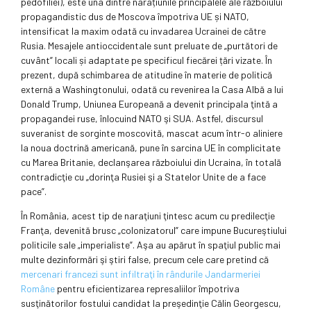
pedofiliei), este una dintre narațiunile principalele ale războiului
propagandistic dus de Moscova împotriva UE și NATO,
intensificat la maxim odată cu invadarea Ucrainei de către
Rusia. Mesajele antioccidentale sunt preluate de „purtători de
cuvânt” locali și adaptate pe specificul fiecărei țări vizate. În
prezent, după schimbarea de atitudine în materie de politică
externă a Washingtonului, odată cu revenirea la Casa Albă a lui
Donald Trump, Uniunea Europeană a devenit principala ţintă a
propagandei ruse, înlocuind NATO şi SUA. Astfel, discursul
suveranist de sorginte moscovită, mascat acum într-o aliniere
la noua doctrină americană, pune în sarcina UE în complicitate
cu Marea Britanie, declanşarea războiului din Ucraina, în totală
contradicţie cu „dorinţa Rusiei şi a Statelor Unite de a face
pace”.
În România, acest tip de naraţiuni ţintesc acum cu predilecţie
Franţa, devenită brusc „colonizatorul” care impune Bucureştiului
politicile sale „imperialiste”. Aşa au apărut în spaţiul public mai
multe dezinformări şi ştiri false, precum cele care pretind că
mercenari francezi sunt infiltraţi în rândurile Jandarmeriei
Române
pentru eficientizarea represaliilor împotriva
susţinătorilor fostului candidat la preşedinţie Călin Georgescu,