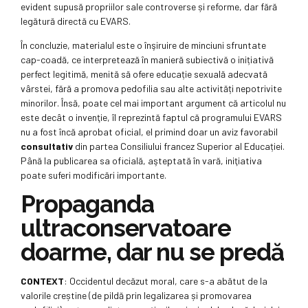
evident supusă propriilor sale controverse și reforme, dar fără
legătură directă cu EVARS.
În concluzie, materialul este o înşiruire de minciuni sfruntate
cap-coadă, ce interpretează în manieră subiectivă o inițiativă
perfect legitimă, menită să ofere educație sexuală adecvată
vârstei, fără a promova pedofilia sau alte activități nepotrivite
minorilor. Însă, poate cel mai important argument că articolul nu
este decât o invenţie, îl reprezintă faptul că programului EVARS
nu a fost încă aprobat oficial, el primind doar un aviz favorabil
consultativ
din partea Consiliului francez Superior al Educației.
Până la publicarea sa oficială, aşteptată în vară, iniţiativa
poate suferi modificări importante.
Propaganda
ultraconservatoare
doarme, dar nu se predă
CONTEXT
: Occidentul decăzut moral, care s-a abătut de la
valorile creștine (de pildă prin legalizarea și promovarea