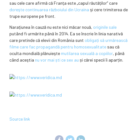
sau cele care afirmă că Franţa este „capul răutăţilor” care
doreşte continuarea războiului din Ucraina
şi cere trimiterea de
trupe europene pe front.
Naraţiunea în cauză nu este nici măcar nouă,
originile sale
putând fi urmărite până în 2014. Ea se înscrie în linia narativă
care pretinde că elevii din România sunt
obligați să urmărească
filme care fac propagandă pentru homosexualitate
sau că
oculta mondială plănuieşte
mutilarea sexuală a copiilor
, până
când aceştia
nu vor mai ști ce sex au
și cărei specii îi aparțin.
Source link