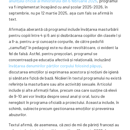
anunţului oficial al ministerului din 6 februarie 2025
, programul
va fi implementat începând cu anul școlar 2025-2026, în
septembrie, nu pe 12 martie 2025, așa cum fals se afirmă în
text.
Afirmaţia aberantă că programul include învățarea masturbării
pentru copiii între 4 şi 6 ani și dezbrăcarea copiilor din clasele I și
a II-a, pentru a-și cunoaște corpurile, de către pedofili
„camuflaţi” în pedagogi este nu doar revoltătoare, ci evident la
fel de falsă. Astfel, pentru preşcolari, programul se
concentrează pe educația afectivă și relațională, incluzând
învățarea denumirilor părților corpului folosind păpuși
,
discutarea emoțiilor și exprimarea acestora şi noțiuni de igienă
și sănătate fizică de bază. Nicăieri în textul programului nu există
referinţe la masturbare sau alte activități sexuale. Articolul
include și alte afirmații false, precum cea care susţine că elevii
de 9-10 ani vor învăța despre sexul anal și oral, lucru de
neregăsit în programa oficială a proiectului. Aceasta include, în
schimb, subiecte precum gestionarea emoțiilor și prevenirea
abuzurilor.
Textul afirmă, de asemenea, că zeci de mii de părinți francezi au