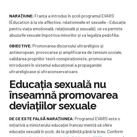
NARAŢIUNE:
Franţa a introdus în şcoli programul EVARS
(Éducation à la vie affective, relationnelle et sexuelle – Educație
pentru viața emoțională, relațională și sexuală), ce va permite
abuzurile sexuale împotriva minorilor şi va legaliza pedofilia.
OBIECTIVE:
Promovarea discursului ultrareligios şi
antieuropean, provocarea şi amplificarea de tensiuni sociale,
validarea propriilor teorii conspiraţioniste, promovarea
introducerii în sistemul educațional a propagandei
ultrareligioase și ultraconservatoare.
Educaţia sexuală nu
înseamnă promovarea
deviaţiilor sexuale
DE CE ESTE FALSĂ NARAȚIUNEA:
Programul EVARS este o
inițiativă a ministerului educaţiei francez menită să ofere
educație sexuală în școli, de la grădiniță până la liceu. Conform