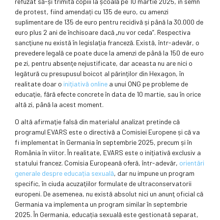
refuzat să-și trimită copiii la școală pe 10 martie 2025, în semn
de protest, fiind amendați cu 135 de euro, cu amenzi
suplimentare de 135 de euro pentru recidivă și până la 30.000 de
euro plus 2 ani de închisoare dacă „nu vor ceda”. Respectiva
sancţiune nu există în legislaţia franceză. Există, într-adevăr, o
prevedere legală ce poate duce la amenzi de până la 150 de euro
pe zi, pentru absenţe nejustificate, dar aceasta nu are nici o
legătură cu presupusul boicot al părinţilor din Hexagon, în
realitate doar o
iniţiativă online
a unui ONG pe probleme de
educaţie, fără efecte concrete în data de 10 martie, sau în orice
altă zi, până la acest moment.
O altă afirmaţie falsă din materialul analizat pretinde că
programul EVARS este o directivă a Comisiei Europene și că va
fi implementat în Germania în septembrie 2025, precum și în
România în viitor. În realitate, EVARS este o iniţiativă exclusiv a
statului francez. Comisia Europeană oferă, într-adevăr,
orientări
generale despre educația sexuală
, dar nu impune un program
specific, în ciuda acuzaţiilor formulate de ultraconservatorii
europeni. De asemenea, nu există absolut nici un anunţ oficial că
Germania va implementa un program similar în septembrie
2025. În Germania, educația sexuală este gestionată separat,