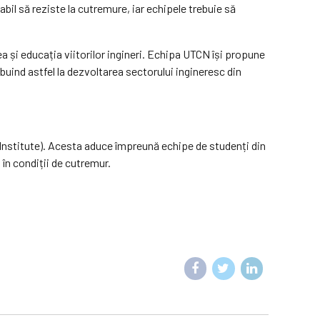
l să reziste la cutremure, iar echipele trebuie să
 și educația viitorilor ingineri. Echipa UTCN își propune
ibuind astfel la dezvoltarea sectorului ingineresc din
nstitute). Acesta aduce împreună echipe de studenți din
 în condiții de cutremur.