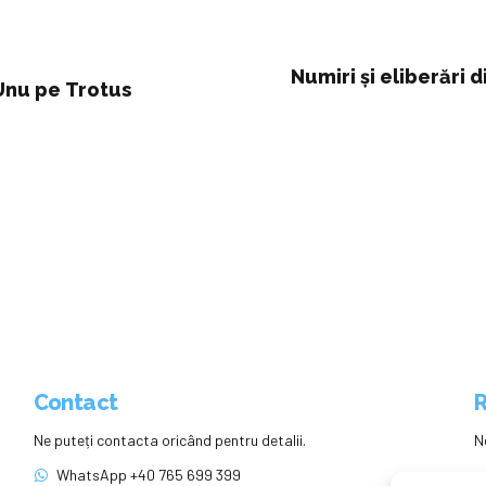
Numiri și eliberări 
 Unu pe Trotus
Contact
R
Ne puteți contacta oricând pentru detalii.
N
WhatsApp +40 765 699 399