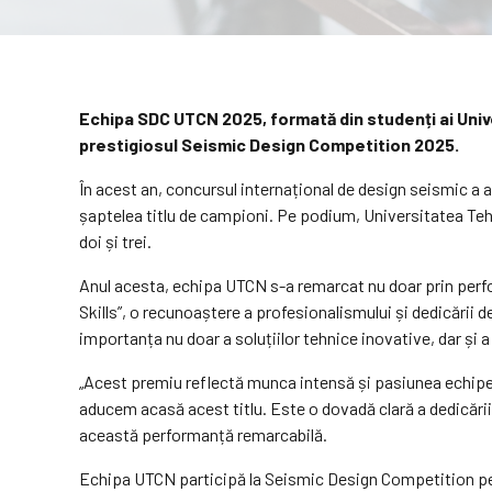
Echipa SDC UTCN 2025, formată din studenți ai Univers
prestigiosul Seismic Design Competition 2025.
În acest an, concursul internațional de design seismic a av
șaptelea titlu de campioni. Pe podium, Universitatea Tehni
doi și trei.
Anul acesta, echipa UTCN s-a remarcat nu doar prin perfo
Skills”, o recunoaștere a profesionalismului și dedicării d
importanța nu doar a soluțiilor tehnice inovative, dar și a
„Acest premiu reflectă munca intensă și pasiunea echipei
aducem acasă acest titlu. Este o dovadă clară a dedicării,
această performanță remarcabilă.
Echipa UTCN participă la Seismic Design Competition pentru