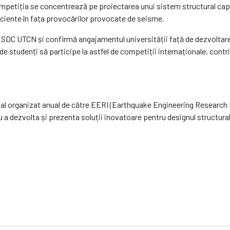
petiția se concentrează pe proiectarea unui sistem structural capabi
iciente în fața provocărilor provocate de seisme.
 SDC UTCN și confirmă angajamentul universității față de dezvoltarea
de studenți să participe la astfel de competiții internaționale, contr
l organizat anual de către EERI (Earthquake Engineering Research I
u a dezvolta și prezenta soluții inovatoare pentru designul structural