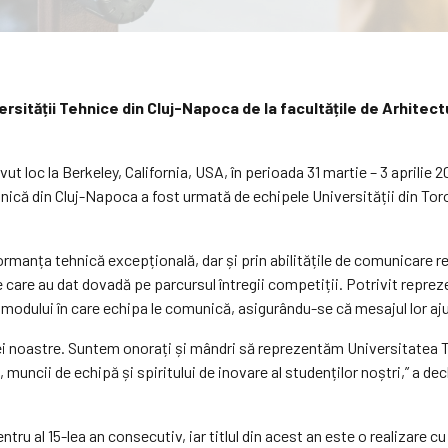
ității Tehnice din Cluj-Napoca de la facultățile de Arhitectură 
ut loc la Berkeley, California, USA, în perioada 31 martie – 3 aprilie
că din Cluj-Napoca a fost urmată de echipele Universității din Toront
rmanța tehnică excepțională, dar și prin abilitățile de comunicare
e care au dat dovadă pe parcursul întregii competiții. Potrivit reprez
 modului în care echipa le comunică, asigurându-se că mesajul lor ajung
 noastre. Suntem onorați și mândri să reprezentăm Universitatea Tehn
 muncii de echipă și spiritului de inovare al studenților noștri,” a d
 al 15-lea an consecutiv, iar titlul din acest an este o realizare cu 