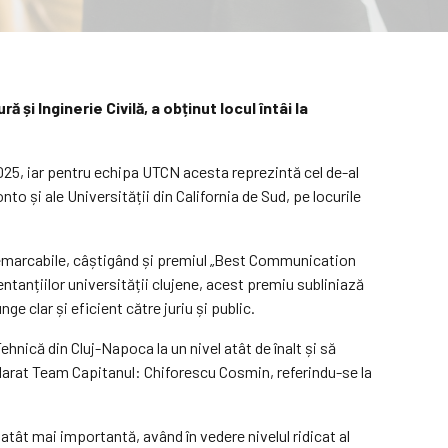
și Inginerie Civilă, a obținut locul întâi la
 2025, iar pentru echipa UTCN acesta reprezintă cel de-al
o și ale Universității din California de Sud, pe locurile
 remarcabile, câștigând și premiul „Best Communication
entanțiilor universității clujene, acest premiu subliniază
e clar și eficient către juriu și public.
ică din Cluj-Napoca la un nivel atât de înalt și să
eclarat Team Capitanul: Chiforescu Cosmin, referindu-se la
atât mai importantă, având în vedere nivelul ridicat al