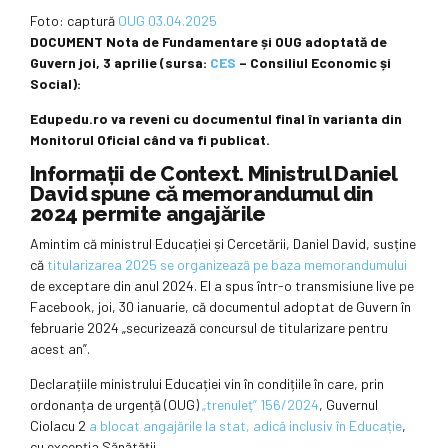
Foto: captură
OUG 03.04.2025
DOCUMENT Nota de Fundamentare și OUG adoptată de
Guvern joi, 3 aprilie (sursa:
CES
– Consiliul Economic și
Social):
Edupedu.ro va reveni cu documentul final în varianta din
Monitorul Oficial când va fi publicat.
Informații de Context. Ministrul Daniel
David spune că memorandumul din
2024 permite angajările
Amintim că ministrul Educației și Cercetării, Daniel David, susține
că
titularizarea 2025 se organizează pe baza memorandumului
de exceptare din anul 2024. El a spus într-o transmisiune live pe
Facebook, joi, 30 ianuarie, că documentul adoptat de Guvern în
februarie 2024 „securizează concursul de titularizare pentru
acest an”.
Declarațiile ministrului Educației vin în condițiile în care, prin
ordonanța de urgență (OUG)
„trenuleț” 156/2024
, Guvernul
Ciolacu 2
a blocat angajările la stat, adică inclusiv în Educație
,
cu excepția Sănătății.