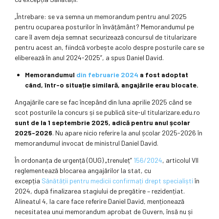
„Întrebare: se va semna un memorandum pentru anul 2025
pentru ocuparea posturilor în învățământ? Memorandumul pe
care îl avem deja semnat securizează concursul de titularizare
pentru acest an, fiindcă vorbește acolo despre posturile care se
eliberează în anul 2024-2025”, a spus Daniel David.
Memorandumul
din februarie 2024
a fost adoptat
când, într-o situație similară, angajările erau blocate.
Angajările care se fac începând din luna aprilie 2025 când se
scot posturile la concurs și se publică site-ul titularizare.edu.ro
sunt de la 1 septembrie 2025, adică pentru anul școlar
2025-2026
. Nu apare nicio referire la anul școlar 2025-2026 în
memorandumul invocat de ministrul Daniel David.
În ordonanța de urgență (OUG) „trenuleț”
156/2024
, articolul VII
reglementează blocarea angajărilor la stat, cu
excepția
Sănătății pentru medicii confirmați drept specialiști
în
2024, după finalizarea stagiului de pregătire – rezidențiat.
Alineatul 4, la care face referire Daniel David, menționează
necesitatea unui memorandum aprobat de Guvern, însă nu și