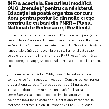
(NF) a acesteia. Executivul modifică
OUG „trenuleț” pentru ca ministerul
Educației să poată organiza concurs
doar pentru posturile din noile creșe
construite cu bani din PNRR – Planul
Național de Redresare și Reziliență.
Potrivit notei de fundamentare a OUG aprobată în ședința de
guvern de joi, 3 aprilie – document care poate fi consultat mai
jos în articol – 110 creșe finalizate cu bani din PNRR trebuie să fie
funcționale până pe 31 decembrie 2025. Termenul este stabilit
de calendarul pentru implementarea PNRR. Asta înseamnă ca
aceste creșe să angajeze personal pentru a primi copii din acest
an.
„Conform reglementărilor PNRR, investițiile realizate în cadrul
componentei 15 – Educație, Investiția 1. Construirea, echiparea
și operaționalizarea a 110 creșe se consideră finalizate și
indicatorii de program atinși numai după finalizarea și
operaționalizarea
creșelor, ceea ce implică autorizarea și
ocuparea locurilor de către copii. Operaționalizarea trebuie
realizată în termenul jalonului, respectiv 31.12.2025 și
este