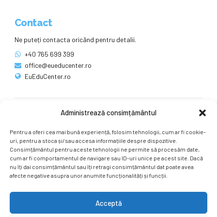
Contact
Ne puteți contacta oricând pentru detalii.
+40 765 699 399
office@eueducenter.ro
EuEduCenter.ro
Administrează consimțământul
Rețele sociale
Pentru a oferi cea mai bună experiență, folosim tehnologii, cum ar fi cookie-
Ne puteți găsi și pe rețelele sociale.
uri, pentru a stoca și/sau accesa informațiile despre dispozitive.
Consimțământul pentru aceste tehnologii ne permite să procesăm date,
cum ar fi comportamentul de navigare sau ID-uri unice pe acest site. Dacă
nu îți dai consimțământul sau îți retragi consimțământul dat poate avea
afecte negative asupra unor anumite funcționalități și funcții.
Acceptă