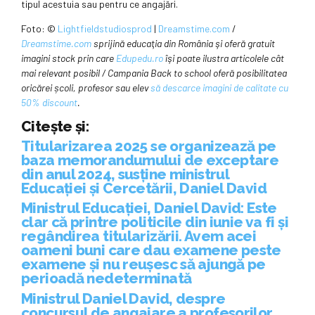
tipul acestuia sau pentru ce angajări.
Foto: ©
Lightfieldstudiosprod
|
Dreamstime.com
/
Dreamstime.com
sprijină educaţia din România şi oferă gratuit
imagini stock prin care
Edupedu.ro
îşi poate ilustra articolele cât
mai relevant posibil / Campania Back to school oferă posibilitatea
oricărei școli, profesor sau elev
să descarce imagini de calitate cu
50% discount
.
Citește și:
Titularizarea 2025 se organizează pe
baza memorandumului de exceptare
din anul 2024, susține ministrul
Educației și Cercetării, Daniel David
Ministrul Educației, Daniel David: Este
clar că printre politicile din iunie va fi și
regândirea titularizării. Avem acei
oameni buni care dau examene peste
examene și nu reușesc să ajungă pe
perioadă nedeterminată
Ministrul Daniel David, despre
concursul de angajare a profesorilor,