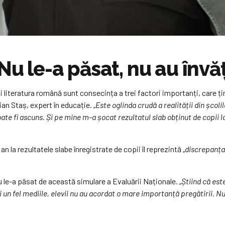
Nu le-a păsat, nu au învă
 literatura română sunt consecința a trei factori importanți, care țin
ian Staș, expert în educație.
„Este oglinda crudă a realității din școl
oate fi ascuns. Și pe mine m-a șocat rezultatul slab obținut de copi
n la rezultatele slabe înregistrate de copii îl reprezintă „
discrepanța 
 nu le-a păsat de această simulare a Evaluării Naționale.
„Știind că est
ci un fel mediile, elevii nu au acordat o mare importanță pregătirii. Nu