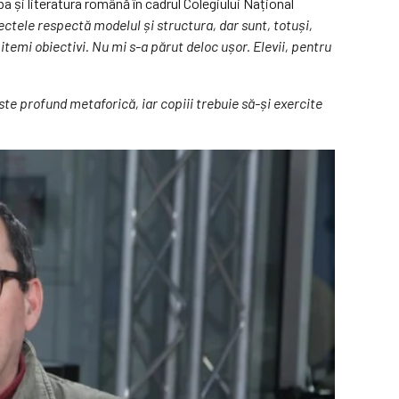
și literatura română în cadrul Colegiului Național
ectele respectă modelul și structura, dar sunt, totuși,
u itemi obiectivi. Nu mi s-a părut deloc ușor. Elevii, pentru
ste profund metaforică, iar copiii trebuie să-și exercite