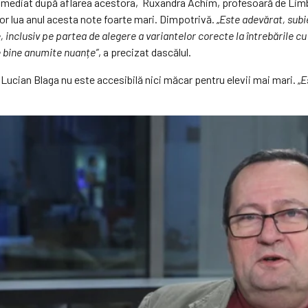
Imediat după aflarea acestora, Ruxandra Achim, profesoară de Limba 
vor lua anul acesta note foarte mari. Dimpotrivă. „
Este adevărat, subi
te, inclusiv pe partea de alegere a variantelor corecte la întrebările c
 bine anumite nuanțe”
, a precizat dascălul.
Lucian Blaga nu este accesibilă nici măcar pentru elevii mai mari. „
E