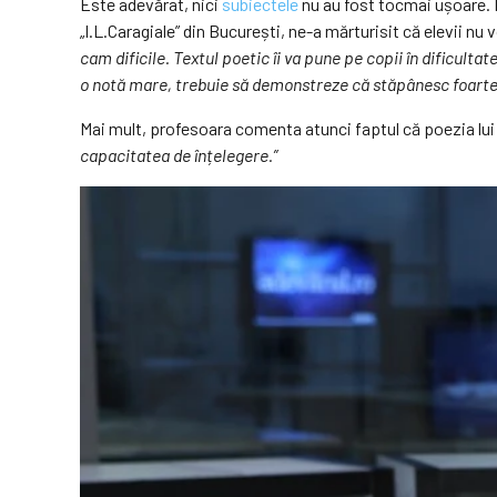
Este adevărat, nici
subiectele
nu au fost tocmai ușoare. 
„I.L.Caragiale” din București, ne-a mărturisit că elevii nu 
cam dificile. Textul poetic îi va pune pe copii în dificulta
o notă mare, trebuie să demonstreze că stăpânesc foarte
Mai mult, profesoara comenta atunci faptul că poezia lui 
capacitatea de înțelegere.”