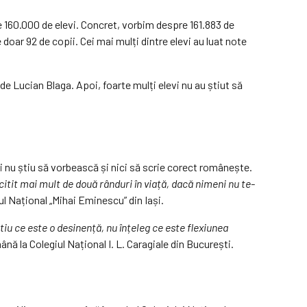
 160.000 de elevi. Concret, vorbim despre 161.883 de
 doar 92 de copii. Cei mai mulți dintre elevi au luat note
 de Lucian Blaga. Apoi, foarte mulți elevi nu au știut să
vii nu știu să vorbească și nici să scrie corect românește.
 citit mai mult de două rânduri în viață, dacă nimeni nu te-
l Național „Mihai Eminescu” din Iași.
tiu ce este o desinență, nu înțeleg ce este flexiunea
ă la Colegiul Național I. L. Caragiale din București.