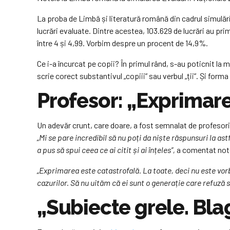
La proba de Limbă și literatură română din cadrul simulă
lucrări evaluate. Dintre acestea, 103.629 de lucrări au pri
între 4 și 4,99. Vorbim despre un procent de 14,9%.
Ce i-a încurcat pe copii? În primul rând, s-au poticnit la m
scrie corect substantivul „copiii” sau verbul „ții”. Și form
Profesor: „Exprimare
Un adevăr crunt, care doare, a fost semnalat de profesori d
„Mi se pare incredibil să nu poți da niște răspunsuri la ast
a pus să spui ceea ce ai citit și ai înțeles”,
a comentat notel
„Exprimarea este catastrofală. La toate, deci nu este vorba
cazurilor. Să nu uităm că ei sunt o generație care refuză s
„Subiecte grele. Blag