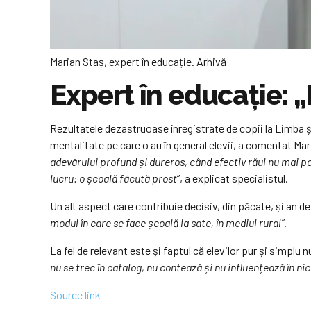
Marian Staș, expert în educație. Arhivă
Expert în educație: „
Rezultatele dezastruoase înregistrate de copii la Limba și
mentalitate pe care o au în general elevii, a comentat Mar
adevărului profund și dureros, când efectiv răul nu mai p
lucru: o școală făcută prost
”, a explicat specialistul.
Un alt aspect care contribuie decisiv, din păcate, și an de a
modul în care se face școală la sate, în mediul rural”.
La fel de relevant este și faptul că elevilor pur și simplu
nu se trec în catalog, nu contează și nu influențează în ni
Source link