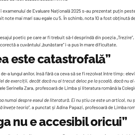
rii examenului de Evaluare Națională 2025 s-au prezentat puțin peste
mit note mai mari sau egale cu 5. În schimb, nota 10 a fost obținută de
esajul poetic pe care ar fi trebuit să-l desprindă din poezia „Trezire”,
a corectă a cuvântului „bunăstare” i-a pus în mare dificultate.
a este catastrofală”
e-a lungul anilor, însă fără ca ceva să se fi rezolvat între timp: ele
fel de exerciții, decât dacă nu ai trecut deloc pe la școală, dacă nu ai
e Serinella Zara, profesoară de Limba și literatura română la Colegiu
 numai despre eseul de literatură. Ei nu știu ce este un articol, nu ș
ă învețe teoria”,
a punctat și Adina Papazi, profesoară de Limba român
a nu e accesibil oricui”