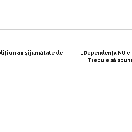
oliți un an și jumătate de
„Dependența NU e o
Trebuie să spune