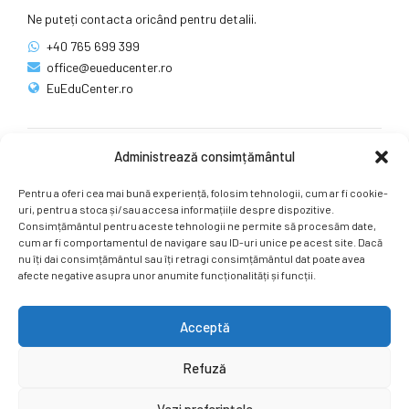
Ne puteți contacta oricând pentru detalii.
+40 765 699 399
office@eueducenter.ro
EuEduCenter.ro
Administrează consimțământul
Rețele sociale
Pentru a oferi cea mai bună experiență, folosim tehnologii, cum ar fi cookie-
Ne puteți găsi și pe rețelele sociale.
uri, pentru a stoca și/sau accesa informațiile despre dispozitive.
Consimțământul pentru aceste tehnologii ne permite să procesăm date,
cum ar fi comportamentul de navigare sau ID-uri unice pe acest site. Dacă
nu îți dai consimțământul sau îți retragi consimțământul dat poate avea
afecte negative asupra unor anumite funcționalități și funcții.
Acceptă
Copyright by
EuEduCenter.ro
.
Refuză
Prima Pagină
Simpozion Internațional
Revista
Știri
Vezi preferințele