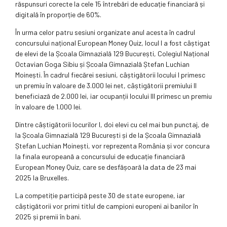
răspunsuri corecte la cele 15 întrebări de educație financiară și
digitală în proporție de 60%.
În urma celor patru sesiuni organizate anul acesta în cadrul
concursului național European Money Quiz, locul I a fost câștigat
de elevi de la Școala Gimnazială 129 București, Colegiul Național
Octavian Goga Sibiu și Școala Gimnazială Ștefan Luchian
Moinești. În cadrul fiecărei sesiuni, câștigătorii locului I primesc
un premiu în valoare de 3.000 lei net, câștigătorii premiului II
beneficiază de 2.000 lei, iar ocupanții locului III primesc un premiu
în valoare de 1.000 lei.
Dintre câștigătorii locurilor I, doi elevi cu cel mai bun punctaj, de
la Școala Gimnazială 129 București și de la Școala Gimnazială
Ștefan Luchian Moinești, vor reprezenta România și vor concura
la finala europeană a concursului de educație financiară
European Money Quiz, care se desfășoară la data de 23 mai
2025 la Bruxelles.
La competiție participă peste 30 de state europene, iar
câștigătorii vor primi titlul de campioni europeni ai banilor în
2025 și premii în bani.