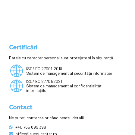
performanţei elevilor şi feedback
de la colegi şi directori ai şcolii.
Scopul este ca plata profesorilor
să fie corelată cu performanţa
actului de educaţie – Edupedu.ro
Certificări
Datele cu caracter personal sunt protejate și în siguranță.
ISO/IEC 27001:2018
Sistem de management al securității informației
ISO/IEC 27701:2021
Sistem de management al confidențialității
informațiilor
Contact
Ne puteți contacta oricând pentru detalii.
+40 765 699 399
office@eueducenter.ro