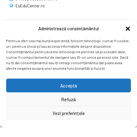
EuEduCenter.ro
Administrează consimțământul
Rețele sociale
Pentru a oferi cea mai bună experiență, folosim tehnologii, cum ar fi cookie-
Ne puteți găsi și pe rețelele sociale.
uri, pentru a stoca și/sau accesa informațiile despre dispozitive.
Consimțământul pentru aceste tehnologii ne permite să procesăm date,
cum ar fi comportamentul de navigare sau ID-uri unice pe acest site. Dacă
nu îți dai consimțământul sau îți retragi consimțământul dat poate avea
afecte negative asupra unor anumite funcționalități și funcții.
Acceptă
Copyright by
EuEduCenter.ro
.
Refuză
Prima Pagină
Simpozion Internațional
Revista
Știri
Vezi preferințele
Cont Client
ÎNAPOI SUS