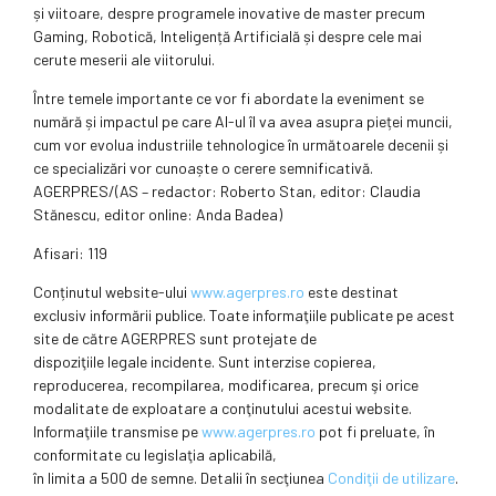
și viitoare, despre programele inovative de master precum
Gaming, Robotică, Inteligență Artificială și despre cele mai
cerute meserii ale viitorului.
Între temele importante ce vor fi abordate la eveniment se
numără și impactul pe care AI-ul îl va avea asupra pieței muncii,
cum vor evolua industriile tehnologice în următoarele decenii și
ce specializări vor cunoaște o cerere semnificativă.
AGERPRES/(AS – redactor: Roberto Stan, editor: Claudia
Stănescu, editor online: Anda Badea)
Afisari: 119
Conținutul website-ului
www.agerpres.ro
este destinat
exclusiv informării publice. Toate informaţiile publicate pe acest
site de către AGERPRES sunt protejate de
dispoziţiile legale incidente. Sunt interzise copierea,
reproducerea, recompilarea, modificarea, precum şi orice
modalitate de exploatare a conţinutului acestui website.
Informaţiile transmise pe
www.agerpres.ro
pot fi preluate, în
conformitate cu legislaţia aplicabilă,
în limita a 500 de semne. Detalii în secţiunea
Condiţii de utilizare
.