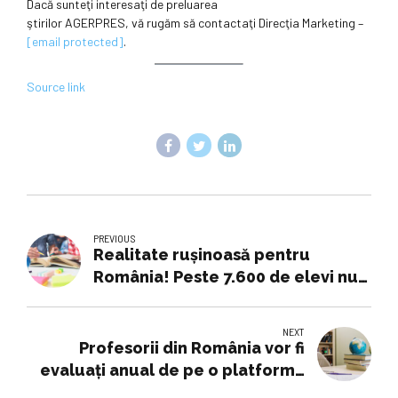
Dacă sunteţi interesaţi de preluarea
ştirilor AGERPRES, vă rugăm să contactaţi Direcţia Marketing –
[email protected]
.
Source link
PREVIOUS
Realitate rușinoasă pentru
România! Peste 7.600 de elevi nu
au identificat în textul de la
simularea Evaluarii Naționale
NEXT
cuvântul „feburarie”
Profesorii din România vor fi
evaluaţi anual de pe o platformă
online, cu analize ale