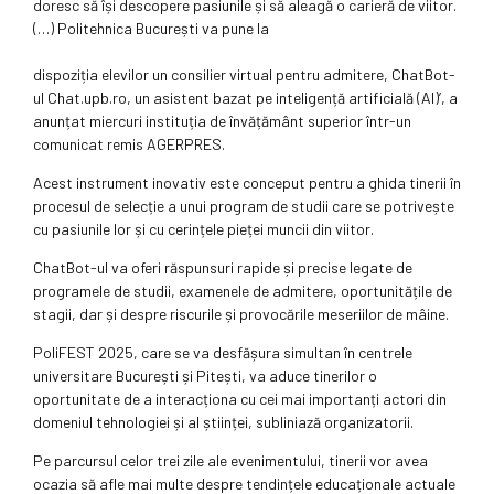
doresc să își descopere pasiunile și să aleagă o carieră de viitor.
(…) Politehnica București va pune la
dispoziția elevilor un consilier virtual pentru admitere, ChatBot-
ul Chat.upb.ro, un asistent bazat pe inteligență artificială (AI)’, a
anunțat miercuri instituția de învățământ superior într-un
comunicat remis AGERPRES.
Acest instrument inovativ este conceput pentru a ghida tinerii în
procesul de selecție a unui program de studii care se potrivește
cu pasiunile lor și cu cerințele pieței muncii din viitor.
ChatBot-ul va oferi răspunsuri rapide și precise legate de
programele de studii, examenele de admitere, oportunitățile de
stagii, dar și despre riscurile și provocările meseriilor de mâine.
PoliFEST 2025, care se va desfășura simultan în centrele
universitare București și Pitești, va aduce tinerilor o
oportunitate de a interacționa cu cei mai importanți actori din
domeniul tehnologiei și al științei, subliniază organizatorii.
Pe parcursul celor trei zile ale evenimentului, tinerii vor avea
ocazia să afle mai multe despre tendințele educaționale actuale