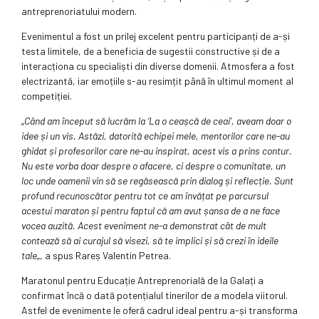
antreprenoriatului modern.
Evenimentul a fost un prilej excelent pentru participanți de a-și
testa limitele, de a beneficia de sugestii constructive și de a
interacționa cu specialiști din diverse domenii. Atmosfera a fost
electrizantă, iar emoțiile s-au resimțit până în ultimul moment al
competiției.
„
Când am început să lucrăm la ‘La o ceașcă de ceai’, aveam doar o
idee și un vis. Astăzi, datorită echipei mele, mentorilor care ne-au
ghidat și profesorilor care ne-au inspirat, acest vis a prins contur.
Nu este vorba doar despre o afacere, ci despre o comunitate, un
loc unde oamenii vin să se regăsească prin dialog și reflecție. Sunt
profund recunoscător pentru tot ce am învățat pe parcursul
acestui maraton și pentru faptul că am avut șansa de a ne face
vocea auzită. Acest eveniment ne-a demonstrat cât de mult
contează să ai curajul să visezi, să te implici și să crezi în ideile
tale
„, a spus Rareș Valentin Petrea.
Maratonul pentru Educație Antreprenorială de la Galați a
confirmat încă o dată potențialul tinerilor de a modela viitorul.
Astfel de evenimente le oferă cadrul ideal pentru a-și transforma