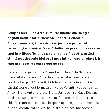
Echipa Liceului de Arte „Dimitrie Cuclin” din Galați a
obținut locul întâi la Maratonul pentru Educație
Antreprenorială, impresionând juriul cu proiectul
inovator
„La o ceașcă de ceai”
. Inițiativa presupune crearea
unui hub filosofic, unde pasionații de filosofie, artă și
știință pot dezbate idei profunde într-un cadru relaxat, în
fața unei cești de cafea sau de ceai.
Maratonul, organizat luni, 31 martie, în Sala Aula Magna a
Universității „Danubius” din Galați, a reunit echipe de tineri
dornici să își pună în practică ideile antreprenoriale. Echipa
câștigătoare a fost formată din Rareș Valentin Petrea, Denisa
Ariton, Maria Antonia Crețu, Maria Damaschin și Radu Decianu,
elevi motivați și plini de entuziasm. Prin prezență de spirit și
abilități remarcabile de public speaking, aceștia au demonstrat
nu doar creativitate și viziune, ci și o profundă înțelegere a