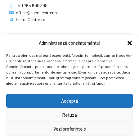
+40 765 699 399
office@eueducenter.ro
EuEduCenter.ro
Administrează consimțământul
Rețele sociale
Pentru a oferi cea mai bună experiență, folosim tehnologii, cum ar fi cookie-
Ne puteți găsi și pe rețelele sociale.
uri, pentru a stoca și/sau accesa informațiile despre dispozitive.
Consimțământul pentru aceste tehnologii ne permite să procesăm date,
cum ar fi comportamentul de navigare sau ID-uri unice pe acest site. Dacă
nu îți dai consimțământul sau îți retragi consimțământul dat poate avea
afecte negative asupra unor anumite funcționalități și funcții.
Acceptă
Copyright by
EuEduCenter.ro
.
Refuză
Prima Pagină
Simpozion Internațional
Revista
Știri
Vezi preferințele
Cont Client
ÎNAPOI SUS