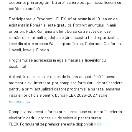
acoperite prin program. La preînscriere pot participa liceenii cu
cetăţenie română.
Participarea la Programul FLEX, aflat acum în al 10-lea an de
existență în România, este gratuită. Potrivit anunțului, în anii
anteriori, FLEX România a oferit bursa către sute de liceeni
români din mai multe județe ale țării, aceștia fiind repartizați la
licee din state precum Washington, Texas, Colorado, California,
Hawaii, Iowa și Florida.
Programul se adresează în egală măsură și liceenilor cu
dizabilități.
Aplicaţiile online se vor deschide în luna august, însă în acest
moment elevii interesaţi pot completa formularul de preînscriere
pentru a primi actualizări despre program şi a nu rata lansarea
înscrierilor oficiale pentru bursa FLEX 2026-2027, scrie
Edupedu.ro
.
Completarea acestui formular nu presupune automat înscrierea
elevilor în cadrul procesului de selecţiei pentru bursa
FLEX. Formularul de preînscriere este disponibil
AICI
.