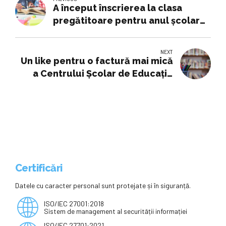
A început înscrierea la clasa
pregătitoare pentru anul școlar
2025-2026
NEXT
Un like pentru o factură mai mică
a Centrului Școlar de Educație
Incluzivă „Constantin Păunescu”
din Recaș -
Certificări
Datele cu caracter personal sunt protejate și în siguranță.
ISO/IEC 27001:2018
Sistem de management al securității informației
ISO/IEC 27701:2021