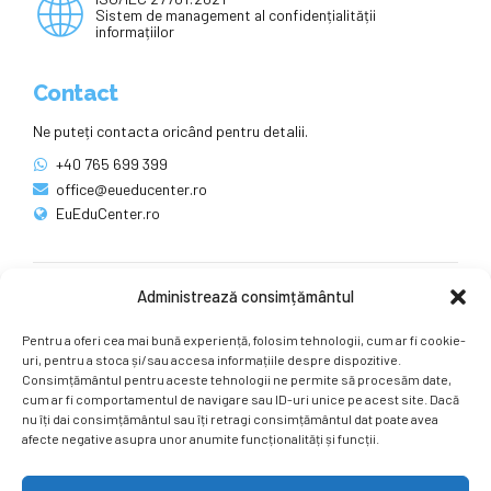
Sistem de management al confidențialității
informațiilor
Contact
Ne puteți contacta oricând pentru detalii.
+40 765 699 399
office@eueducenter.ro
EuEduCenter.ro
Administrează consimțământul
Rețele sociale
Pentru a oferi cea mai bună experiență, folosim tehnologii, cum ar fi cookie-
Ne puteți găsi și pe rețelele sociale.
uri, pentru a stoca și/sau accesa informațiile despre dispozitive.
Consimțământul pentru aceste tehnologii ne permite să procesăm date,
cum ar fi comportamentul de navigare sau ID-uri unice pe acest site. Dacă
nu îți dai consimțământul sau îți retragi consimțământul dat poate avea
afecte negative asupra unor anumite funcționalități și funcții.