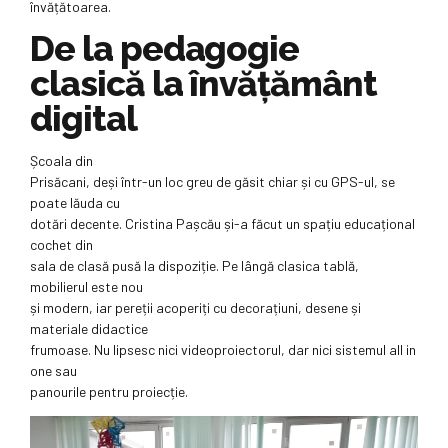
învățătoarea.
De la pedagogie
clasică la învățământ
digital
Școala din
Prisăcani, deși într-un loc greu de găsit chiar și cu GPS-ul, se
poate lăuda cu
dotări decente. Cristina Pașcău și-a făcut un spațiu educațional
cochet din
sala de clasă pusă la dispoziție. Pe lângă clasica tablă,
mobilierul este nou
și modern, iar pereții acoperiți cu decorațiuni, desene și
materiale didactice
frumoase. Nu lipsesc nici videoproiectorul, dar nici sistemul all in
one sau
panourile pentru proiecție.