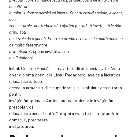
ascultători,
cuminți și foarte dornici să învețe. Sunt și cazuri sociale, evident,
ca în
zonele rurale, dar trebuie să-i ajutăm pe toți să învețe, să le dăm
aripi. Toți
au nevoie de o șansă. Pentru a preda, ai nevoie de multă pasiune,
de multă determinare
și implicare“
, spune învățătoarea
din Prisăcani.
Inițial, Cristina Pașcău nu a avut studii de specialitate. Avea
doar diploma obținut la Liceul Pedagogic, așa că a lucrat ca
educatoare. După
aceea, a urmat studiile superioare și și-a obținut acreditarea
pentru
învățământ primar. „Am început ca profesor în învățământ
preșcolar, ca
educatoare necalificată. Mai apoi mi-am terminat studiile în
domeniu“, precizează
învățătoarea.