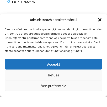
EuEduCenter.ro
Administrează consimțământul
Rețele sociale
Pentru a oferi cea mai bună experiență, folosim tehnologii, cum ar fi cookie-
Ne puteți găsi și pe rețelele sociale.
uri, pentru a stoca și/sau accesa informațiile despre dispozitive.
Consimțământul pentru aceste tehnologii ne permite să procesăm date,
cum ar fi comportamentul de navigare sau ID-uri unice pe acest site. Dacă
nu îți dai consimțământul sau îți retragi consimțământul dat poate avea
afecte negative asupra unor anumite funcționalități și funcții.
Acceptă
Copyright by
EuEduCenter.ro
.
Refuză
Prima Pagină
Simpozion Internațional
Revista
Știri
Vezi preferințele
Cont Client
ÎNAPOI SUS