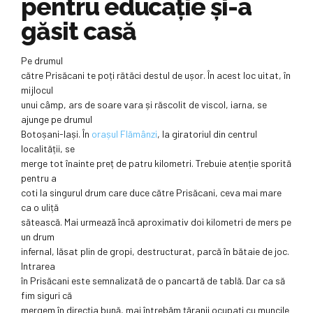
pentru educație și-a
găsit casă
Pe drumul
către Prisăcani te poți rătăci destul de ușor. În acest loc uitat, în
mijlocul
unui câmp, ars de soare vara și răscolit de viscol, iarna, se
ajunge pe drumul
Botoșani-Iași. În
orașul Flămânzi
, la giratoriul din centrul
localității, se
merge tot înainte preț de patru kilometri. Trebuie atenție sporită
pentru a
coti la singurul drum care duce către Prisăcani, ceva mai mare
ca o uliță
sătească. Mai urmează încă aproximativ doi kilometri de mers pe
un drum
infernal, lăsat plin de gropi, destructurat, parcă în bătaie de joc.
Intrarea
în Prisăcani este semnalizată de o pancartă de tablă. Dar ca să
fim siguri că
mergem în direcția bună, mai întrebăm țăranii ocupați cu muncile