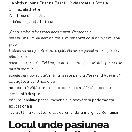
l-a obținut Ioana Cristina Pașcău, învățătoare la Școala
Gimnazială „Petru
Zamfirescu“ din cătunul
Prisăcani, județul Botoșani.
„Pentru mine a fost total neașteptat. Persoanele
din jurul meu m-au nominalizat și m-am trezit că sunt în primii trei
și că
trebuie să merg la Brașov, la gală. Nu m-am gândit vreo clipă că voi
câștiga un
asemenea premiu. Evident, m-am bucurat că activitățile pe care le
desfășurăm în
școală sunt apreciate“
, mărturisește pentru „Weekend Adevărul“
câștigătoarea. Dincolo de
modestia învățătoarei din Botoșani, se află însă o poveste
incredibilă despre
dăruire, pasiune pentru meserie și o adevărată performanță
educațională
realizată într-un cătun uitat de lume, de la marginea României.
Locul unde pasiunea