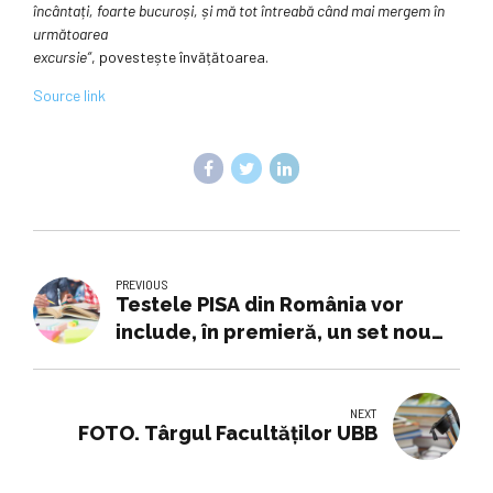
încântați, foarte bucuroși, și mă tot întreabă când mai mergem în
următoarea
excursie“
, povestește învățătoarea.
Source link
PREVIOUS
Testele PISA din România vor
include, în premieră, un set nou
de subiecte. Testele grilă vor fi
corectate automat
NEXT
FOTO. Târgul Facultăților UBB