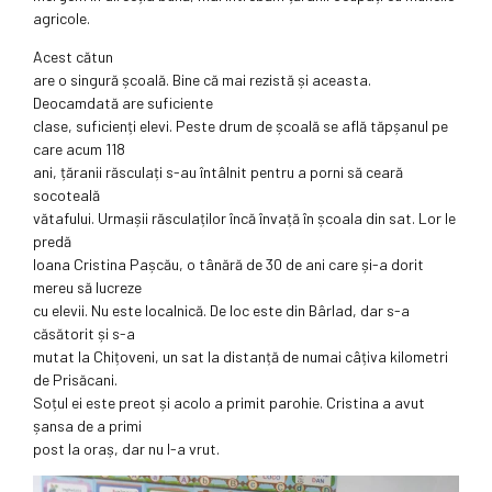
agricole.
Acest cătun
are o singură școală. Bine că mai rezistă și aceasta.
Deocamdată are suficiente
clase, suficienți elevi. Peste drum de școală se află tăpșanul pe
care acum 118
ani, țăranii răsculați s-au întâlnit pentru a porni să ceară
socoteală
vătafului. Urmașii răsculaților încă învață în școala din sat. Lor le
predă
Ioana Cristina Pașcău, o tânără de 30 de ani care și-a dorit
mereu să lucreze
cu elevii. Nu este localnică. De loc este din Bârlad, dar s-a
căsătorit și s-a
mutat la Chițoveni, un sat la distanță de numai câțiva kilometri
de Prisăcani.
Soțul ei este preot și acolo a primit parohie. Cristina a avut
șansa de a primi
post la oraș, dar nu l-a vrut.