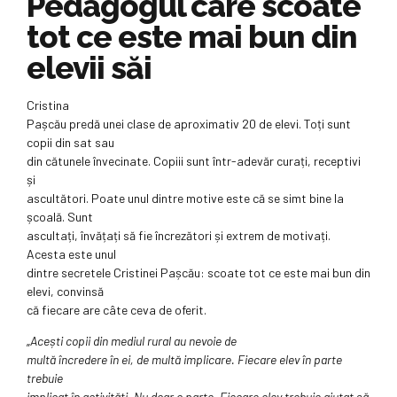
Pedagogul care scoate
tot ce este mai bun din
elevii săi
Cristina
Pașcău predă unei clase de aproximativ 20 de elevi. Toți sunt
copii din sat sau
din cătunele învecinate. Copiii sunt într-adevăr curați, receptivi
și
ascultători. Poate unul dintre motive este că se simt bine la
școală. Sunt
ascultați, învățați să fie încrezători și extrem de motivați.
Acesta este unul
dintre secretele Cristinei Pașcău: scoate tot ce este mai bun din
elevi, convinsă
că fiecare are câte ceva de oferit.
„
Acești copii din mediul rural au nevoie de
multă încredere în ei, de multă implicare. Fiecare elev în parte
trebuie
implicat în activități. Nu doar o parte. Fiecare elev trebuie ajutat să