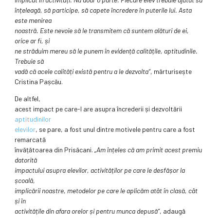
înțeleagă, să participe, să capete încredere în puterile lui. Asta
este menirea
noastră. Este nevoie să le transmitem că suntem alături de ei,
orice ar fi, și
ne străduim mereu să le punem în evidență calitățile, aptitudinile.
Trebuie să
vadă că acele calități există pentru a le dezvolta“
, mărturisește
Cristina Pașcău.
De altfel,
acest impact pe care-l are asupra încrederii și dezvoltării
aptitudinilor
elevilor
, se pare, a fost unul dintre motivele pentru care a fost
remarcată
învățătoarea din Prisăcani.
„Am înțeles că am primit acest premiu
datorită
impactului asupra elevilor, activităților pe care le desfășor la
școală,
implicării noastre, metodelor pe care le aplicăm atât în clasă, cât
și în
activitățile din afara orelor și pentru munca depusă“
, adaugă