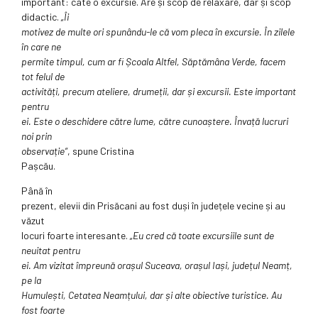
important: câte o excursie. Are și scop de relaxare, dar și scop
didactic.
„Îi
motivez de multe ori spunându-le că vom pleca în excursie. În zilele
în care ne
permite timpul, cum ar fi Școala Altfel, Săptămâna Verde, facem
tot felul de
activități, precum ateliere, drumeții, dar și excursii. Este important
pentru
ei. Este o deschidere către lume, către cunoaștere. Învață lucruri
noi prin
observație“
, spune Cristina
Pașcău.
Până în
prezent, elevii din Prisăcani au fost duși în județele vecine și au
văzut
locuri foarte interesante.
„Eu cred că toate excursiile sunt de
neuitat pentru
ei. Am vizitat împreună orașul Suceava, orașul Iași, județul Neamț,
pe la
Humulești, Cetatea Neamțului, dar și alte obiective turistice. Au
fost foarte