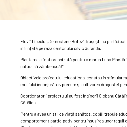
Elevii Liceului „Demostene Botez” Trușești au participat la
înființată pe raza cantonului silvic Guranda.
Plantarea a fost organizată pentru a marca Luna Plantării A
natura să zâmbească!”.
Obiectivele proiectului educaţional constau în stimularea i
mediului înconjurător, precum și cultivarea dragostei pentr
Coordonatorii proiectului au fost inginerii Ciobanu Cătălin
Cătălina.
Pentru a avea un stil de viață sănătos, copiii trebuie educa
comportament participativ pentru însușirea unor reguli cu 