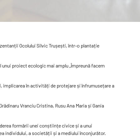
entanții Ocolului Silvic Trușești, într-o plantație
adrul unui proiect ecologic mai amplu „Împreună facem
, implicarea în activități de protejare și înfrumusețare a
e Grădinaru Vranciu Cristina, Rusu Ana Maria și Gania
ederea formării unei conștiințe civice și a unui
individului, a societății și a mediului înconjurător.