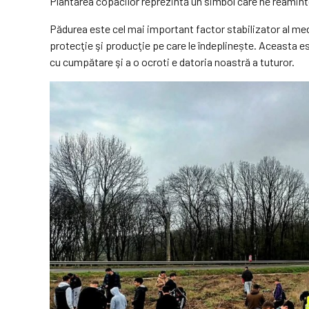
Plantarea copacilor reprezintă un simbol care ne reamin
Pădurea este cel mai important factor stabilizator al mediu
protecţie şi producţie pe care le îndeplinește. Aceasta e
cu cumpătare şi a o ocroti e datoria noastră a tuturor.