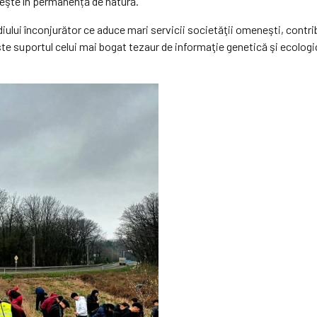
teşte în permanență de natură.
lui înconjurător ce aduce mari servicii societăţii omeneşti, contribuin
ste suportul celui mai bogat tezaur de informaţie genetică şi ecologi