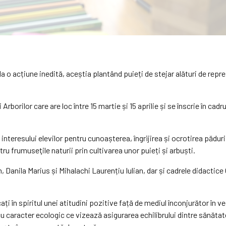
 o acțiune inedită, aceștia plantând puieți de stejar alături de reprez
rborilor care are loc între 15 martie și 15 aprilie și se înscrie în c
nteresului elevilor pentru cunoașterea, îngrijirea și ocrotirea pădurii
u frumuseţile naturii prin cultivarea unor puieți și arbuști.
, Danila Marius și Mihalachi Laurențiu Iulian, dar și cadrele didactic
ți în spiritul unei atitudini pozitive față de mediul înconjurător în v
caracter ecologic ce vizează asigurarea echilibrului dintre sănătatea 