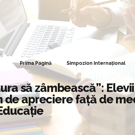
Prima Pagină
Simpozion Internațional
ra să zâmbească”: Elevii 
n de apreciere față de med
 Educație