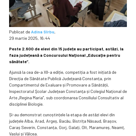
Publicat de
Adina Sîrbu
,
29 martie 2025, 16:44
Peste 2.600 de elevi din 15 județe au participat, astăzi, la
faza județeană a Concursului Naţional „Educaţie pentru
sănătate”.
Ajunsă la cea de-a XII-a ediție, competiția a fost inițiată de
Direcţia de Sănătate Publică Judeţeană Constanța, prin
Compartimentul de Evaluare și Promovare a Sănătății,
Inspectoratul Şcolar Judeţean Constanţa și Colegiul Naţional de
Arte „Regina Maria”, sub coordonarea Consiliului Consultativ al
disciplinei Biologie.
Și-au demonstrat cunoștințele la etapa de astăzi elevi din
județele Alba, Arad, Argeș, Bacău, Bistrița Năsaud, Brașov,
Caraș Severin, Constanța, Gorj, Galați, Olt, Maramureș, Neamț,
Vaslui și Vâlcea.