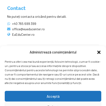
Contact
Ne puteți contacta oricând pentru detalii.
+40 765 699 399
office@eueducenter.ro
EuEduCenter.ro
Administrează consimțământul
Rețele sociale
Pentru a oferi cea mai bună experiență, folosim tehnologii, cum ar fi cookie-
Ne puteți găsi și pe rețelele sociale.
uri, pentru a stoca și/sau accesa informațiile despre dispozitive.
Consimțământul pentru aceste tehnologii ne permite să procesăm date,
cum ar fi comportamentul de navigare sau ID-uri unice pe acest site. Dacă
nu îți dai consimțământul sau îți retragi consimțământul dat poate avea
afecte negative asupra unor anumite funcționalități și funcții.
Acceptă
Copyright by
EuEduCenter.ro
.