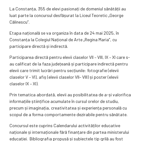
La Constanța, 355 de elevi pasionați de domeniul sănătății au
luat parte la concursul desfășurat la Liceul Teoretic „George
Călinescu”.
Etapa națională se va organiza în data de 24 mai 2025, în
Constanța la Colegiul Național de Arte „Regina Maria”, cu
participare directă și indirectă.
Participarea directă pentru elevii claselor VII – VIII, IX – XI care s-
au calificat de la faza județeană și participare indirectă pentru
elevii care trimit lucrări pentru secțiunile: fotografie (elevii
claselor V – VI), afiș (elevii claselor VII– VIII) și poster (elevii
claselor IX – XI).
Prin tematica abordată, elevii au posibilitatea de a-și valorifica
informațiile științifice acumulate în cursul orelor de studiu,
precum și imaginația, creativitatea și experiența personală cu
scopul de a forma comportamente dezirabile pentru sănătate.
Concursul este cuprins Calendarului activităților educative
naționale și internaționale fără finanțare din partea ministerului
educației. Bibliografia propusă și subiectele tip grilă au fost