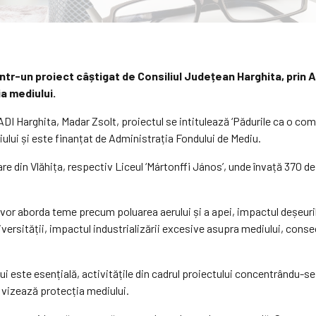
 într-un proiect câștigat de Consiliul Județean Harghita, prin
ia mediului.
I Harghita, Madar Zsolt, proiectul se intitulează ‘Pădurile ca o comu
ului și este finanțat de Administrația Fondului de Mediu.
re din Vlăhița, respectiv Liceul ‘Mártonffi János’, unde învață 370 de 
vor aborda teme precum poluarea aerului și a apei, impactul deșeurilo
diversității, impactul industrializării excesive asupra mediului, cons
lui este esențială, activitățile din cadrul proiectului concentrându
e vizează protecția mediului.