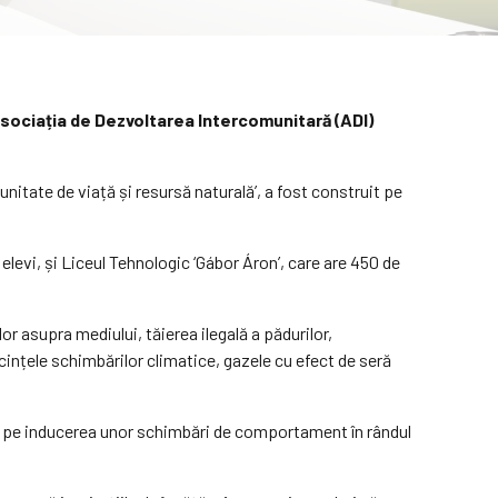
 Asociația de Dezvoltarea Intercomunitară (ADI)
nitate de viață și resursă naturală’, a fost construit pe
elevi, și Liceul Tehnologic ‘Gábor Áron’, care are 450 de
r asupra mediului, tăierea ilegală a pădurilor,
ecințele schimbărilor climatice, gazele cu efect de seră
-se pe inducerea unor schimbări de comportament în rândul