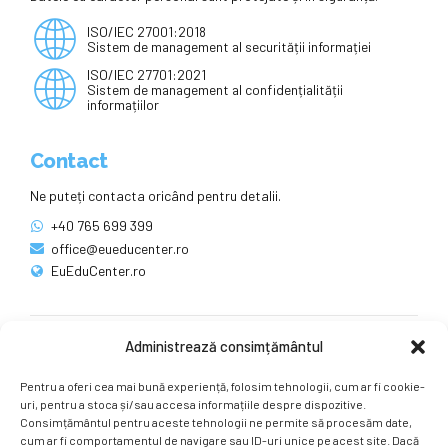
ISO/IEC 27001:2018
Sistem de management al securității informației
ISO/IEC 27701:2021
Sistem de management al confidențialității
informațiilor
Contact
Ne puteți contacta oricând pentru detalii.
+40 765 699 399
office@eueducenter.ro
EuEduCenter.ro
Administrează consimțământul
Rețele sociale
Pentru a oferi cea mai bună experiență, folosim tehnologii, cum ar fi cookie-
Ne puteți găsi și pe rețelele sociale.
uri, pentru a stoca și/sau accesa informațiile despre dispozitive.
Consimțământul pentru aceste tehnologii ne permite să procesăm date,
cum ar fi comportamentul de navigare sau ID-uri unice pe acest site. Dacă