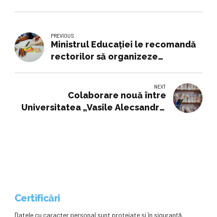
PREVIOUS
Ministrul Educației le recomandă
rectorilor să organizeze
admiterea luând ca modele
universități din Top 500
NEXT
Colaborare nouă între
Universitatea „Vasile Alecsandri”
din Bacău și Universitatea
Pedagogică de Stat „Ion Creangă”
din Chișinău
Certificări
Datele cu caracter personal sunt protejate și în siguranță.