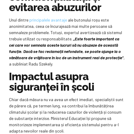
evitarea abuzurilor
Unul dintre
principalele avantaje
ale butonului roșu este
anonimitatea, ceea ce încurajează mai multe persoane să
semnaleze problemele. Totuși, expertul avertizează că sistemul
trebuie utilizat cu responsabilitate.
„Este foarte important ca
cei care vor semnala aceste lucruri să nu abuzeze de această
funcție. Dacă se fac reclamații nefondate, se poate ajunge la o
vânătoare de vrăjitoare în loc de un instrument real de protecție”
,
a subliniat Radu Szekely.
Impactul asupra
siguranței în școli
Chiar dacă măsura nu va avea un efect imediat, specialiștii sunt
de părere că, pe termen lung, va contribui la îmbunătățirea
climatului școlar și la reducerea cazurilor de violență și consum
de substanțe interzise. Ministerul Educației își propune să
monitorizeze implementarea și eficiența sistemului pentru a-l
adapta nevoilor reale din școli.