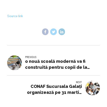
Source link
PREVIOUS
o nouă scoală modernă va fi
construită pentru copii de la
Centrul pentru Educație Incluzivă
Dumitru Ciumăgeanu – a fost
NEXT
semnat contractul de proiectare
CONAF Sucursala Galaţi
și execuție a lucrărilor – Buletin
organizează pe 31 martie
de Timișoara
semifinala „MARATONULUI
PENTRU EDUCAŢIE