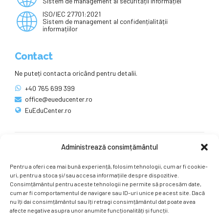
Sistem de management al securității informației
ISO/IEC 27701:2021
Sistem de management al confidențialității
informațiilor
Contact
Ne puteți contacta oricând pentru detalii.
+40 765 699 399
office@eueducenter.ro
EuEduCenter.ro
Administrează consimțământul
Rețele sociale
Pentru a oferi cea mai bună experiență, folosim tehnologii, cum ar fi cookie-
Ne puteți găsi și pe rețelele sociale.
uri, pentru a stoca și/sau accesa informațiile despre dispozitive.
Consimțământul pentru aceste tehnologii ne permite să procesăm date,
cum ar fi comportamentul de navigare sau ID-uri unice pe acest site. Dacă
nu îți dai consimțământul sau îți retragi consimțământul dat poate avea
afecte negative asupra unor anumite funcționalități și funcții.