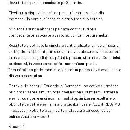
Rezultatele vor fi comunicate pe 8 martie.
Elevii au la dispoziție trei ore pentru lucrările scrise, din
momentul în care s-a încheiat distribuirea subiectelor.
Subiectele sunt elaborate pe baza conținuturilor și
competențelor asociate acestora, conform programelor.
Rezultatele obținute la simulare sunt analizate la nivelul fiecărei
unități de învățământ prin discuții individuale cu elevii, dezbateri
la nivelul clasei, ședințe cu părinții, precum și la nivelul Consiliului
profesoral, în vederea adoptării unor măsuri pentru
îmbunătățirea performanțelor școlare în perspectiva examenelor
din vara acestui an.
Potrivit Ministerului Educației și Cercetării, obiectivele urmărite
prin organizarea simulărilor la nivel național sunt familiarizarea
elevilor cu rigorile unui examen real și optimizarea rezultatelor
obținute de către elevi la finalul studiilor liceale. AGERPRES/(AS
– redactor: Roberto Stan, editor: Claudia Stănescu, editor
online: Andreea Preda)
Afisari: 1