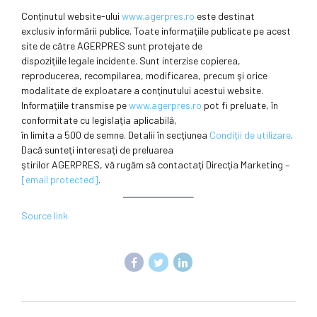
Conținutul website-ului
www.agerpres.ro
este destinat
exclusiv informării publice. Toate informaţiile publicate pe acest
site de către AGERPRES sunt protejate de
dispoziţiile legale incidente. Sunt interzise copierea,
reproducerea, recompilarea, modificarea, precum şi orice
modalitate de exploatare a conţinutului acestui website.
Informaţiile transmise pe
www.agerpres.ro
pot fi preluate, în
conformitate cu legislaţia aplicabilă,
în limita a 500 de semne. Detalii în secţiunea
Condiţii de utilizare
.
Dacă sunteţi interesaţi de preluarea
ştirilor AGERPRES, vă rugăm să contactaţi Direcţia Marketing –
[email protected]
.
Source link