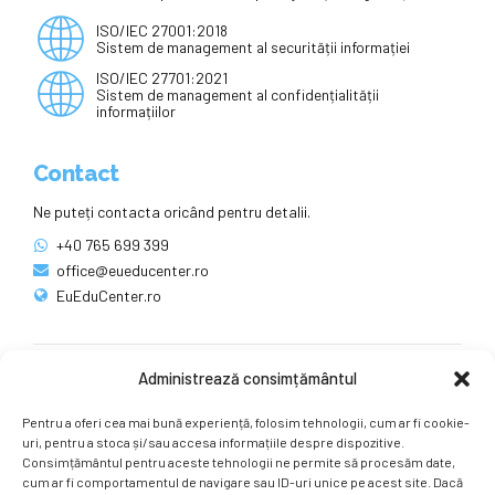
ISO/IEC 27001:2018
Sistem de management al securității informației
ISO/IEC 27701:2021
Sistem de management al confidențialității
informațiilor
Contact
Ne puteți contacta oricând pentru detalii.
+40 765 699 399
office@eueducenter.ro
EuEduCenter.ro
Administrează consimțământul
Rețele sociale
Pentru a oferi cea mai bună experiență, folosim tehnologii, cum ar fi cookie-
Ne puteți găsi și pe rețelele sociale.
uri, pentru a stoca și/sau accesa informațiile despre dispozitive.
Consimțământul pentru aceste tehnologii ne permite să procesăm date,
cum ar fi comportamentul de navigare sau ID-uri unice pe acest site. Dacă