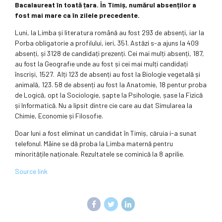
Bacalaureat în toată țara. În Timiș, numărul absenților a
fost mai mare ca în zilele precedente.
Luni, la Limba și literatura română au fost 293 de absenți, iar la
Porba obligatorie a profilului, ieri, 351. Astăzi s-a ajuns la 409
absenți, și 3128 de candidați prezenți. Cei mai mulți absenți, 187,
au fost la Geografie unde au fost și cei mai mulți candidați
înscriși, 1527. Alți 123 de absenți au fost la Biologie vegetală și
animală, 123. 58 de absenți au fost la Anatomie, 18 pentur proba
de Logică, opt la Sociologie, șapte la Psihologie, șase la Fizică
și Informatică. Nu a lipsit dintre cie care au dat Simularea la
Chimie, Economie și Filosofie.
Doar luni a fost eliminat un candidat în Timiș, căruia i-a sunat
telefonul. Mâine se dă proba la Limba maternă pentru
minoritățile naționale. Rezultatele se cominică la 8 aprilie.
Source link