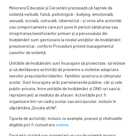
Ministerul Educaţiei şi Cercetării precizează că faptele de
violență verbală, fizică, psihologică – bullying, emoțională,
sexuală, socială, culturală, cibernetică – și orice alte activități
sau comportamente care pot pune în pericol sănătatea sau
integritatea beneficiarilor primari și a personalului din
învățământ sunt gestionate la nivelul unităților de învățământ
preuniversitar, conform Procedurii privind managementul
cazurilor de violenţă.
Unitățile de învățământ sunt încurajate să proiecteze, să ini­țieze
și să desfășoare activități de prevenire a violenței adaptate
nevoilor preșcolarilor/elevilor, familiilor acestora și climatului
școlar. Sunt încurajate atât parteneriatele publice, cât și cele
public-private, între unitățile de învățământ și ONG-uri sau/și
reprezentanți ai mediului de afaceri. Activitățile pot fi
organizate într-un cadru școlar sau extrașcolar, inclusiv în
săptămâna „Școala altfel”.
Tipurile de activități, inclusiv cu exemple, precum şi cheltuielile
eligibile pot fi consultate
online
.
Dacă ești victimă sau suspectezi un caz de violență asupra