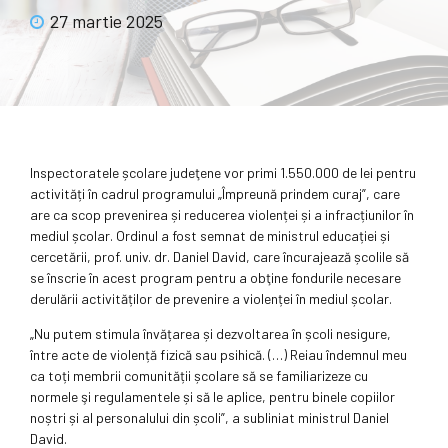
27 martie 2025
Inspectoratele școlare judeţene vor primi 1.550.000 de lei pentru
activități în cadrul programului „Împreună prindem curaj”, care
are ca scop prevenirea și reducerea violenței și a infracțiunilor în
mediul școlar. Ordinul a fost semnat de ministrul educației și
cercetării, prof. univ. dr. Daniel David, care încurajează școlile să
se înscrie în acest program pentru a obţine fondurile necesare
derulării activi­tăților de prevenire a violenței în mediul școlar.
„Nu putem stimula învățarea și dezvoltarea în școli nesigure,
între acte de violență fizică sau psihică. (…) Reiau îndemnul meu
ca toți membrii comunității școlare să se familiarizeze cu
normele şi regulamentele și să le aplice, pentru binele copiilor
noștri și al personalului din școli”, a subliniat ministrul Daniel
David.