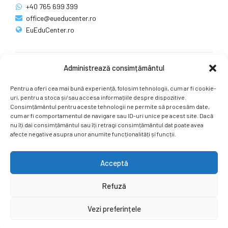
+40 765 699 399
office@eueducenter.ro
EuEduCenter.ro
Administrează consimțământul
Rețele sociale
Pentru a oferi cea mai bună experiență, folosim tehnologii, cum ar fi cookie-
Ne puteți găsi și pe rețelele sociale.
uri, pentru a stoca și/sau accesa informațiile despre dispozitive.
Consimțământul pentru aceste tehnologii ne permite să procesăm date,
cum ar fi comportamentul de navigare sau ID-uri unice pe acest site. Dacă
nu îți dai consimțământul sau îți retragi consimțământul dat poate avea
afecte negative asupra unor anumite funcționalități și funcții.
Acceptă
Copyright by
EuEduCenter.ro
.
Refuză
Prima Pagină
Simpozion Internațional
Revista
Știri
Vezi preferințele
Cont Client
ÎNAPOI SUS