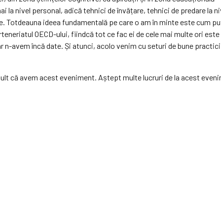
i la nivel personal, adică tehnici de învățare, tehnici de predare l
blice. Totdeauna ideea fundamentală pe care o am în minte este cum pu
neriatul OECD-ului, fiindcă tot ce fac ei de cele mai multe ori este
dar n-avem încă date. Și atunci, acolo venim cu seturi de bune practi
t că avem acest eveniment. Aștept multe lucruri de la acest eveniment