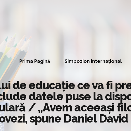
Prima Pagină
Simpozion Internațional
ui de educație ce va fi pr
nclude datele puse la disp
culară / „Avem aceeași fil
ovezi, spune Daniel David