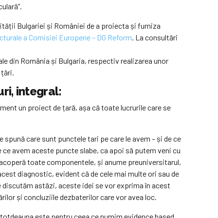
ulară”.
tății Bulgariei și României de a proiecta și furniza
ructurale a Comisiei Europene – DG Reform
. La consultări
le din România și Bulgaria, respectiv realizarea unor
țări.
i, integral:
ent un proiect de țară, așa că toate lucrurile care se
ne spună care sunt punctele tari pe care le avem – și de ce
 de ce avem aceste puncte slabe, ca apoi să putem veni cu
i, acoperă toate componentele, și anume preuniversitarul,
acest diagnostic, evident că de cele mai multe ori sau de
e discutăm astăzi, aceste idei se vor exprima în acest
rilor și concluziile dezbaterilor care vor avea loc.
ală – totdeauna este pentru ceea ce numim evidence based