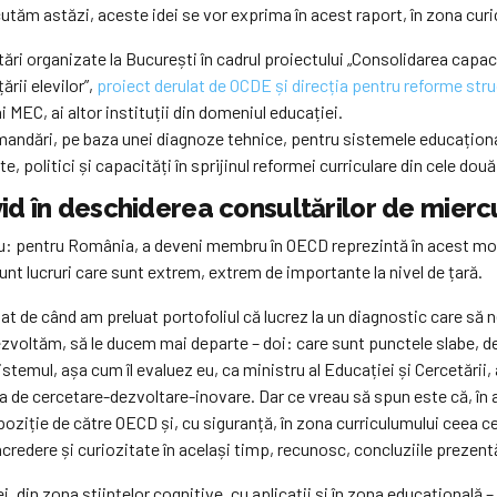
utăm astăzi, aceste idei se vor exprima în acest raport, în zona curic
ări organizate la București în cadrul proiectului „Consolidarea capaci
ării elevilor”,
proiect derulat de OCDE și direcția pentru reforme st
i MEC, ai altor instituții din domeniul educației.
omandări, pe baza unei diagnoze tehnice, pentru sistemele educaționa
politici și capacități în sprijinul reformei curriculare din cele două 
id în deschiderea consultărilor de miercur
 Unu: pentru România, a deveni membru în OECD reprezintă în acest mom
unt lucruri care sunt extrem, extrem de importante la nivel de țară.
țat de când am preluat portofoliul că lucrez la un diagnostic care să 
 dezvoltăm, să le ducem mai departe – doi: care sunt punctele slabe,
stemul, așa cum îl evaluez eu, ca ministru al Educației și Cercetări
na de cercetare-dezvoltare-inovare. Dar ce vreau să spun este că, în 
poziție de către OECD și, cu siguranță, în zona curriculumului ceea c
credere și curiozitate în același timp, recunosc, concluziile prezentă
ței, din zona științelor cognitive, cu aplicații și în zona educațion