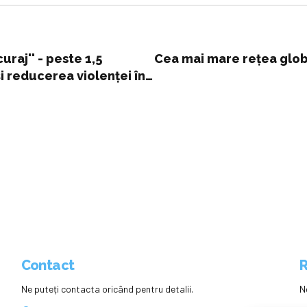
raj'' - peste 1,5
Cea mai mare rețea glob
i reducerea violenței în
Contact
R
Ne puteți contacta oricând pentru detalii.
N