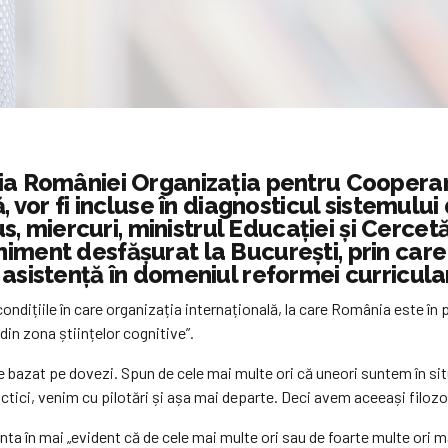
iția României Organizația pentru Coopera
ă, vor fi incluse în diagnosticul sistemul
us, miercuri, ministrul Educației și Cercetă
niment desfășurat la București, prin ca
 asistență în domeniul reformei curricul
condițiile în care organizația internațională, la care România este în
din zona științelor cognitive”.
te bazat pe dovezi. Spun de cele mai multe ori că uneori suntem în sit
ctici, venim cu pilotări și așa mai departe. Deci avem aceeași filozof
zenta în mai „evident că de cele mai multe ori sau de foarte multe ori 