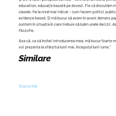
education, educație bazată pe dovezi. Fie că discutăm ma
clasele, fie la nivel mai ridicat – cum facem politici pu
evidence based. Și mă bucur să avem în acest demers parte
suntem în situația în care trebuie să luăm unele decizii, 
filozofie.
Așa că, ca să închei introducerea mea, mă bucur foarte mul
voi prezenta la sfârșitul lunii mai, începutul lunii iunie.”
Similare
Source link