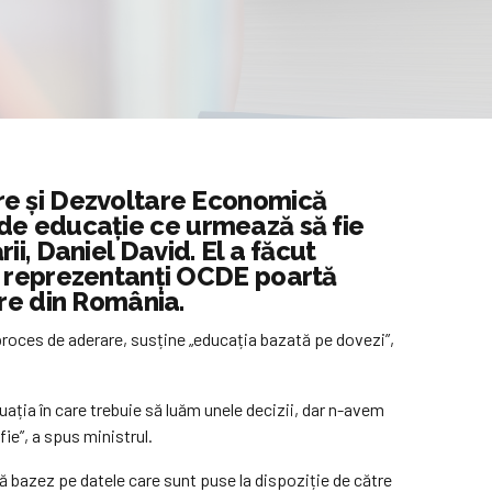
re și Dezvoltare Economică
ui de educație ce urmează să fie
rii, Daniel David. El a făcut
re reprezentanți OCDE poartă
are din România.
 proces de aderare, susține „educația bazată pe dovezi”,
uația în care trebuie să luăm unele decizii, dar n-avem
ie”, a spus ministrul.
mă bazez pe datele care sunt puse la dispoziție de către