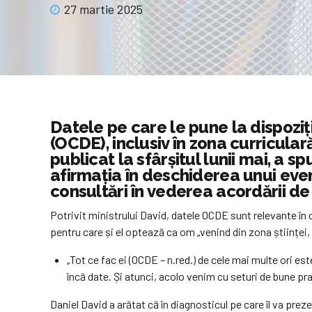
27 martie 2025
Datele pe care le pune la dispoz
(OCDE), inclusiv în zona curricular
publicat la sfârșitul lunii mai, a sp
afirmația în deschiderea unui eve
consultări în vederea acordării de
Potrivit ministrului David, datele OCDE sunt relevante în 
pentru care și el optează ca om „venind din zona științei, 
„Tot ce fac ei (OCDE – n.red.) de cele mai multe ori es
încă date. Și atunci, acolo venim cu seturi de bune pra
Daniel David a arătat că în diagnosticul pe care îl va pre