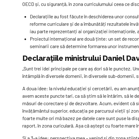
OECD și, cu siguranță, în zona curriculumului ceea ce disc
Declarațiile au fost făcute în deschiderea unor consult
reforme curriculare și de a îmbunătăți rezultatele învăț
iau parte reprezentanți ai organizației internaționle, a
Proiectul internațional are două ținte: un set de rec
seminarii care să determine formarea unor instrumente, 
Declarațiile ministrului Daniel Dav
„Sunt trei idei principale pe care aș dori să le punctez.
întâmplă în diversele domenii, în diversele sub-domenii, s
A doua idee: la nivelul educației și cercetării, eu am anun
avem aceste puncte tari, ca să știm să le întărim, să le
măsuri de corectare și de dezvoltare. Acum, evident că si
învățământul superior, educația pe parcursul vieții și zo
foarte multe ori mă bazez pe datele care sunt puse la dis
raport, în zona curiculară. Așa că aștept cu foarte mare în
Și a 3-a idee: perspectiva mea – venind și din zona știin