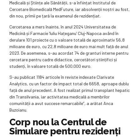
Medicală și Științe ale Sănătății, s-a înființat Institutul de
Cercetare Biomedicală MedFuture, iar absolvenții noștri au fost,
din nou, primii pe țară la examenul de rezidențiat.
Cercetarea a mers înainte, în anul 2024 Universitatea de
Medicină și Farmacie ‘Iuliu Hațeganu’ Cluj-Napoca având în
derulare 101 proiecte cu o valoare totală de aproximativ 56,8
milioane de euro, cu 22,8 milioane de euro mai mult față de anul
2023. De asemenea, s-au acordat 74 de granturi interne pentru
cercetare pentru cadre didactice, cercetători științifici și
studenți, în valoare totală de 500.000 euro.
S-au publicat 1184 articole în reviste indexate Clarivate
Analytics, cu un factor de impact total de 6658, aproape dublu
față de anul precedent. A fost realizat primul transplant hepatic
din Transilvania, iar activitatea medicală a membrilor
comunității a avut succese remarcabile”, a arătat Anca
Buzoianu.
Corp nou la Centrul de
Simulare pentru rezidenți