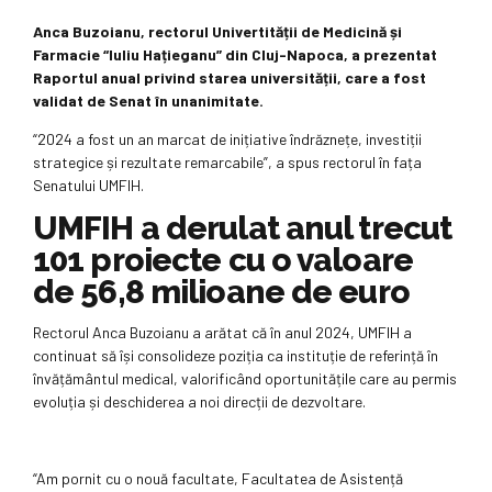
Anca Buzoianu, rectorul Univertității de Medicină și
Farmacie “Iuliu Hațieganu” din Cluj-Napoca, a prezentat
Raportul anual privind starea universității, care a fost
validat de Senat în unanimitate.
“2024 a fost un an marcat de inițiative îndrăznețe, investiții
strategice și rezultate remarcabile”, a spus rectorul în fața
Senatului UMFIH.
UMFIH a derulat anul trecut
101 proiecte cu o valoare
de 56,8 milioane de euro
Rectorul Anca Buzoianu a arătat că în anul 2024, UMFIH a
continuat să își consolideze poziția ca instituție de referință în
învățământul medical, valorificând oportunitățile care au permis
evoluția și deschiderea a noi direcții de dezvoltare.
“Am pornit cu o nouă facultate, Facultatea de Asistență