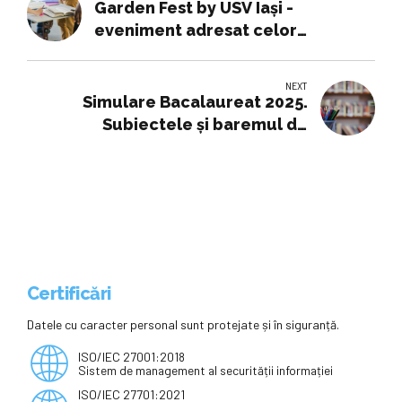
Garden Fest by USV Iași -
eveniment adresat celor
preocupați de sustenabilitate,
grădinărit urban și calitatea
NEXT
mediului
Simulare Bacalaureat 2025.
Subiectele și baremul de
corectare la Filosofie
Certificări
Datele cu caracter personal sunt protejate și în siguranță.
ISO/IEC 27001:2018
Sistem de management al securității informației
ISO/IEC 27701:2021