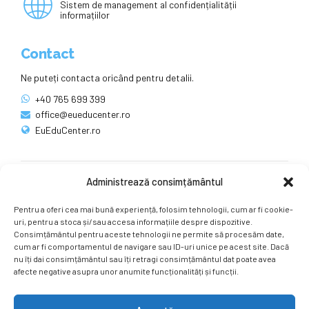
Sistem de management al confidențialității
informațiilor
Contact
Ne puteți contacta oricând pentru detalii.
+40 765 699 399
office@eueducenter.ro
EuEduCenter.ro
Administrează consimțământul
Rețele sociale
Pentru a oferi cea mai bună experiență, folosim tehnologii, cum ar fi cookie-
Ne puteți găsi și pe rețelele sociale.
uri, pentru a stoca și/sau accesa informațiile despre dispozitive.
Consimțământul pentru aceste tehnologii ne permite să procesăm date,
cum ar fi comportamentul de navigare sau ID-uri unice pe acest site. Dacă
nu îți dai consimțământul sau îți retragi consimțământul dat poate avea
afecte negative asupra unor anumite funcționalități și funcții.