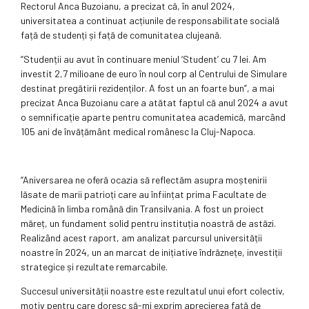
Rectorul Anca Buzoianu, a precizat că, în anul 2024,
universitatea a continuat acțiunile de responsabilitate socială
față de studenți și față de comunitatea clujeană.
“Studenții au avut în continuare meniul ‘Student’ cu 7 lei. Am
investit 2,7 milioane de euro în noul corp al Centrului de Simulare
destinat pregătirii rezidenților. A fost un an foarte bun”, a mai
precizat Anca Buzoianu care a atătat faptul că anul 2024 a avut
o semnificație aparte pentru comunitatea academică, marcând
105 ani de învățământ medical românesc la Cluj-Napoca.
“Aniversarea ne oferă ocazia să reflectăm asupra moștenirii
lăsate de marii patrioți care au înființat prima Facultate de
Medicină în limba română din Transilvania. A fost un proiect
măreț, un fundament solid pentru instituția noastră de astăzi.
Realizând acest raport, am analizat parcursul universității
noastre în 2024, un an marcat de inițiative îndrăznețe, investiții
strategice și rezultate remarcabile.
Succesul universității noastre este rezultatul unui efort colectiv,
motiv pentru care doresc să-mi exprim aprecierea față de