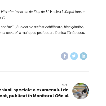
 Mă refer la notele de 10 și de 5
.” Motivul? „C
opiii foarte
re”.
 confuzii. „
Subiectele au fost echilibrate, bine gândite,
anul acesta”,
a mai spus profesoara Denisa Tănăsescu.
NEXT
esiunii speciale a examenului de
at, publicat în Monitorul Oficial