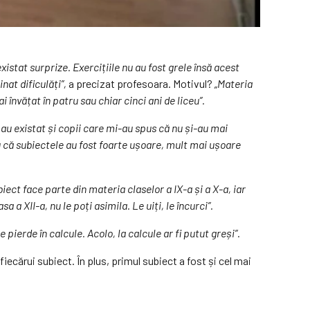
xistat surprize. Exercițiile nu au fost grele însă acest
nat dificulăți”,
a precizat profesoara. Motivul?
„Materia
 învățat în patru sau chiar cinci ani de liceu”.
 au existat și copii care mi-au spus că nu și-au mai
ru că subiectele au fost foarte ușoare, mult mai ușoare
ect face parte din materia claselor a IX-a și a X-a, iar
 a XII-a, nu le poți asimila. Le uiți, le încurci”.
se pierde în calcule. Acolo, la calcule ar fi putut greși”.
fiecărui subiect. În plus, primul subiect a fost și cel mai