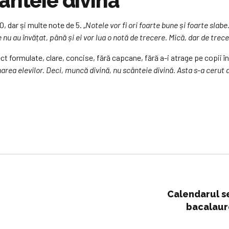
ânteie divină”
, dar și multe note de 5. „
Notele vor fi ori foarte bune și foarte slabe.
 nu au învățat, până și ei vor lua o notă de trecere. Mică, dar de trece
ct formulate, clare, concise, fără capcane, fără a-i atrage pe copii în
area elevilor. Deci, muncă divină, nu scânteie divină. Asta s-a cerut 
Calendarul s
bacalaure