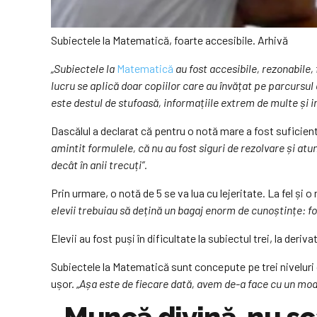
Subiectele la Matematică, foarte accesibile. Arhivă
„Subiectele la
Matematică
au fost accesibile, rezonabile, 
lucru se aplică doar copiilor care au învățat pe parcursul 
este destul de stufoasă, informațiile extrem de multe și imp
Dascălul a declarat că pentru o notă mare a fost suficient 
amintit formulele, că nu au fost siguri de rezolvare și atu
decât în anii trecuți”.
Prin urmare, o notă de 5 se va lua cu lejeritate. La fel și o
elevii trebuiau să dețină un bagaj enorm de cunoștințe: foar
Elevii au fost puși în dificultate la subiectul trei, la deri
Subiectele la Matematică sunt concepute pe trei niveluri de 
ușor. „
Așa este de fiecare dată, avem de-a face cu un mod