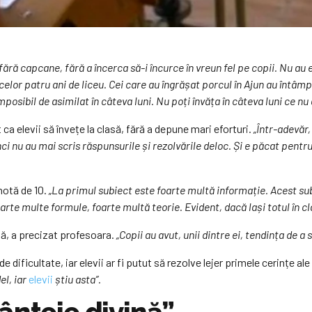
fără capcane, fără a încerca să-i încurce în vreun fel pe copii. Nu au e
celor patru ani de liceu. Cei care au îngrășat porcul în Ajun au întâmpi
osibil de asimilat în câteva luni. Nu poți învăța în câteva luni ce nu ai
ca elevii să învețe la clasă, fără a depune mari eforturi.
„Într-adevăr,
nci nu au mai scris răspunsurile și rezolvările deloc. Și e păcat pent
 notă de 10.
„La primul subiect este foarte multă informație. Acest subi
te multe formule, foarte multă teorie. Evident, dacă lași totul în clasa
vată, a precizat profesoara.
„Copii au avut, unii dintre ei, tendința de a 
dificultate, iar elevii ar fi putut să rezolve lejer primele cerințe ale 
el, iar
elevii
știu asta”.