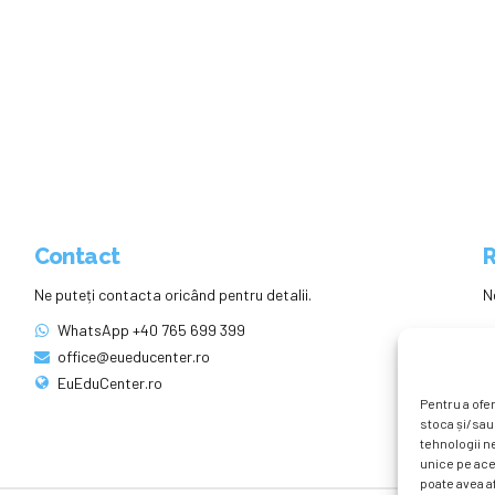
Contact
R
Ne puteți contacta oricând pentru detalii.
N
WhatsApp +40 765 699 399
office@eueducenter.ro
EuEduCenter.ro
Pentru a ofer
stoca și/sau
tehnologii n
unice pe ace
poate avea af