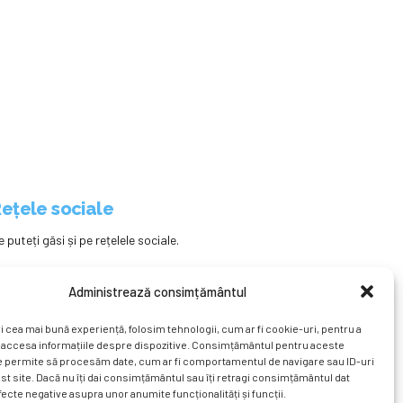
ețele sociale
e puteți găsi și pe rețelele sociale.
Administrează consimțământul
i cea mai bună experiență, folosim tehnologii, cum ar fi cookie-uri, pentru a
 accesa informațiile despre dispozitive. Consimțământul pentru aceste
e permite să procesăm date, cum ar fi comportamentul de navigare sau ID-uri
st site. Dacă nu îți dai consimțământul sau îți retragi consimțământul dat
ecte negative asupra unor anumite funcționalități și funcții.